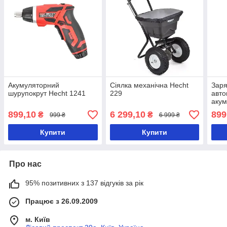
Акумуляторний
Сіялка механічна Hecht
Заря
шурупокрут Hecht 1241
229
авто
акум
899,10
6 299,10
899
₴
₴
999 ₴
6 999 ₴
Купити
Купити
Про нас
95% позитивних з 137 відгуків за рік
Працює з 26.09.2009
м. Київ