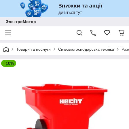
ЭлектроМотор
Товари та послуги
Сільськогосподарська техніка
Роз
–10%