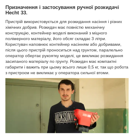
Призначення і застосування ручної розкидачі
Hecht 33.
Пристрій використовується для розкидання насіння і різних
хімічних добрив. Розкидач має повністю механічну
конструкцію, контейнер моделі виконаний з міцного
полімерного матеріалу, його обсяг складає 3 літри.
Користувач наповнює контейнер насінням або добривами,
після цього пристрій проноситься над грунтом, паралельно
оператор обертає рукоятку моделі, це викликає розкидання
засипаного матеріалу по грунту. Розкидач має компактні
габарити і важить при цьому всього лише 0,5 кг, так що робота
з пристроєм не викликає у оператора сильної втоми.