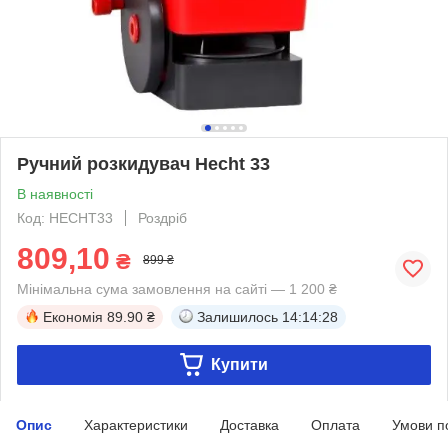
Ручний розкидувач Hecht 33
В наявності
Код: HECHT33
Роздріб
809,10
₴
899 ₴
Мінімальна сума замовлення на сайті — 1 200 ₴
Економія
89.90 ₴
Залишилось
14:14:27
Купити
Опис
Характеристики
Доставка
Оплата
Умови п