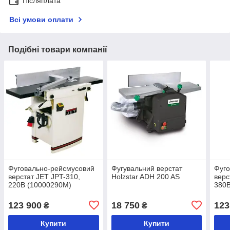
Післяплата
Всі умови оплати
Подібні товари компанії
Фуговально-рейсмусовий
Фугувальний верстат
Фуго
верстат JET JPT-310,
Holzstar ADH 200 AS
верс
220В (10000290M)
380В
123 900
18 750
123
₴
₴
Купити
Купити