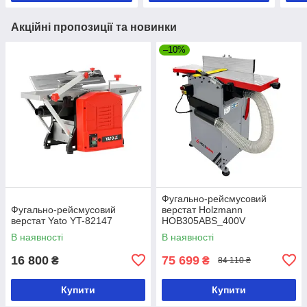
Акційні пропозиції та новинки
–10%
Фугально-рейсмусовий
Фугально-рейсмусовий
верстат Holzmann
верстат Yato YT-82147
HOB305ABS_400V
В наявності
В наявності
16 800
75 699
₴
₴
84 110 ₴
Купити
Купити