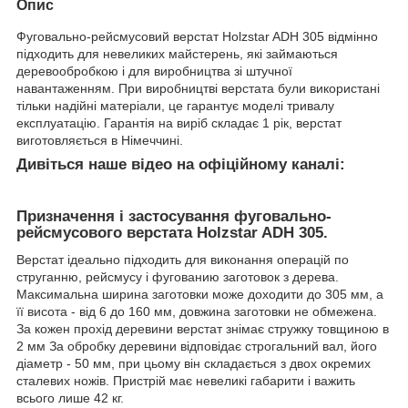
Опис
Фуговально-рейсмусовий верстат Holzstar ADH 305 відмінно
підходить для невеликих майстерень, які займаються
деревообробкою і для виробництва зі штучної
навантаженням. При виробництві верстата були використані
тільки надійні матеріали, це гарантує моделі тривалу
експлуатацію. Гарантія на виріб складає 1 рік, верстат
виготовляється в Німеччині.
Дивіться наше відео на офіційному каналі:
Призначення і застосування фуговально-
рейсмусового верстата Holzstar ADH 305.
Верстат ідеально підходить для виконання операцій по
струганню, рейсмусу і фугованию заготовок з дерева.
Максимальна ширина заготовки може доходити до 305 мм, а
її висота - від 6 до 160 мм, довжина заготовки не обмежена.
За кожен прохід деревини верстат знімає стружку товщиною в
2 мм За обробку деревини відповідає строгальний вал, його
діаметр - 50 мм, при цьому він складається з двох окремих
сталевих ножів. Пристрій має невеликі габарити і важить
всього лише 42 кг.