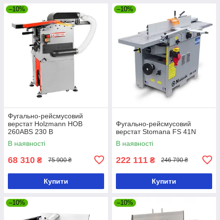
–10%
–10%
Фугально-рейсмусовий
верстат Holzmann HOB
Фугально-рейсмусовий
260ABS 230 В
верстат Stomana FS 41N
В наявності
В наявності
68 310
222 111
₴
₴
75 900 ₴
246 790 ₴
Купити
Купити
–10%
–10%