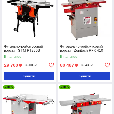
Фугально-рейсмусовий
Фуговально-рейсмусовий
верстат GTM PT250B
верстат Zenitech RFK 410
В наявності
В наявності
29 700
80 487
₴
₴
33 000 ₴
89 430 ₴
Купити
Купити
–10%
–10%