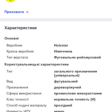
Приховати
Характеристики
Основні
Виробник
Holzstar
Країна виробник
Німеччина
Тип верстата
Фуговально-рейсмусовий
Користувальницькі характеристики
Тип
загального призначення
(універсальні)
Вид
фугувальний
Призначення
дереворіжучий
Сфера використання
промислове використання
Клас точності
нормальна точність (Н)
Спосіб подачі матеріалу
прохідний
Наявність ЧПУ
немає