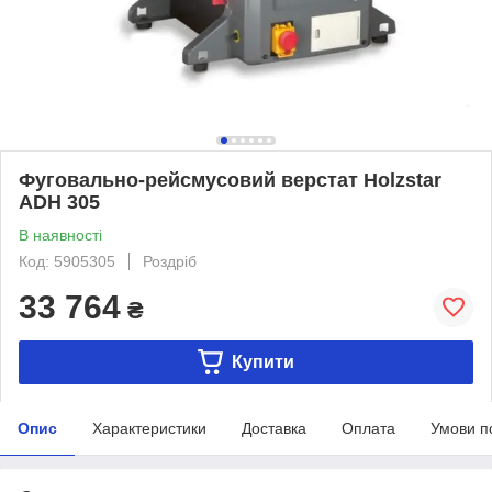
Фуговально-рейсмусовий верстат Holzstar
ADH 305
В наявності
Код: 5905305
Роздріб
33 764
₴
Купити
Опис
Характеристики
Доставка
Оплата
Умови п