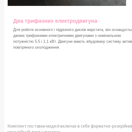
Два трифазних електродвигуна
Для роботи основного і підрізного дисків верстата, він оснащуєть
двома трифазними електричними двигунами з номінальною
потужністю 5,5 і 1,1 кВт. Двигуни мають вбудовану систему акти
повітряного охолодження.
Комплект поставки моделі включає в себе форматно-розкрійний
гарантійний лист і упаковку.