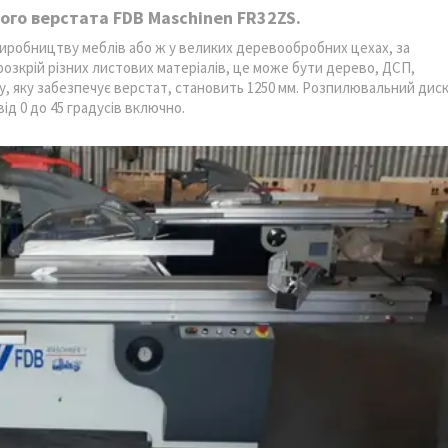
го верстата FDB Maschinen FR32ZS.
виробництву меблів або ж у великих деревообробних цехах, за
зкрій різних листових матеріалів, це може бути дерево, ДСП,
у, яку забезпечує верстат, становить 1250 мм. Розпилювальний дис
ід 0 до 45 градусів включно.