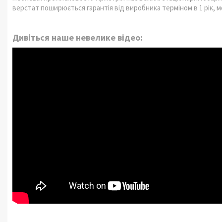
верстат поширюється гарантія від виробника терміном в 1 рік, 
Дивіться наше невелике відео: