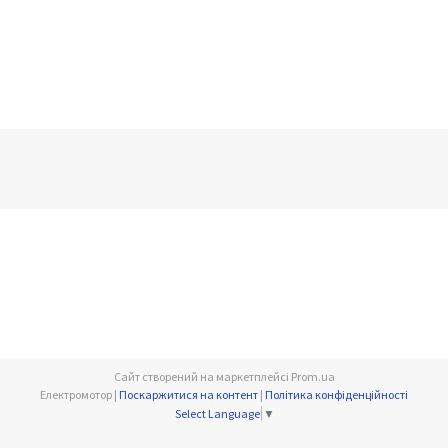
Сайт створений на маркетплейсі
Prom.ua
Електромотор |
Поскаржитися на контент
|
Політика конфіденційності
Select Language
▼