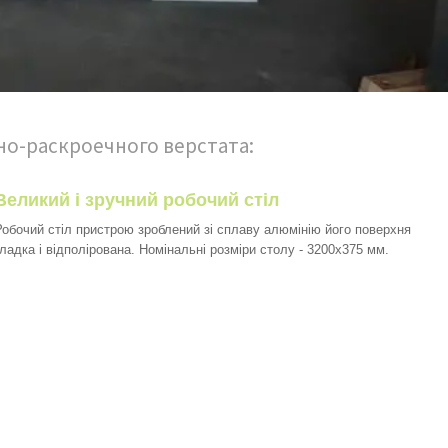
но-раскроечного верстата:
Великий і зручний робочий стіл
Робочий стіл пристрою зроблений зі сплаву алюмінію його поверхня
гладка і відполірована. Номінальні розміри столу - 3200x375 мм.