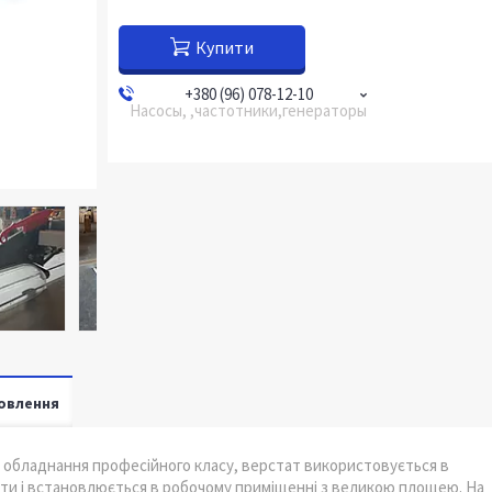
Купити
+380 (96) 078-12-10
Насосы, ,частотники,генераторы
овлення
 обладнання професійного класу, верстат використовується в
рити і встановлюється в робочому приміщенні з великою площею. На