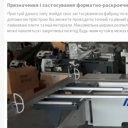
Призначення і застосування форматно-раскроечно
Пристрій даного типу знайде своє застосування на фабриці по 
допомогою пристрою Ви зможете проводити точний та рівний ро
ламіновані плити та інші матеріали. Максимальна ширина розпил
може нахиляться і закріплюватися під будь-яким кутом в межах в