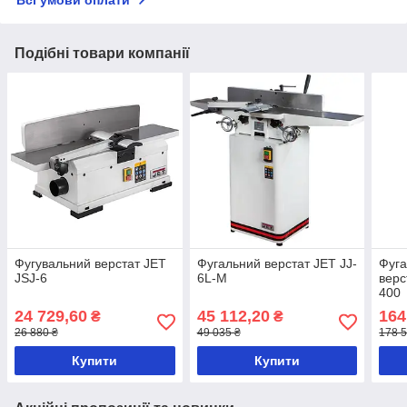
Всі умови оплати
Подібні товари компанії
Фугувальний верстат JET
Фугальний верстат JET JJ-
Фуга
JSJ-6
6L-M
верс
400
24 729,60
45 112,20
164
₴
₴
26 880 ₴
49 035 ₴
178 5
Купити
Купити