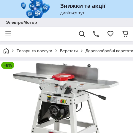
ЭлектроМотор
Товари та послуги
Верстати
Деревообробні верстат
–8%