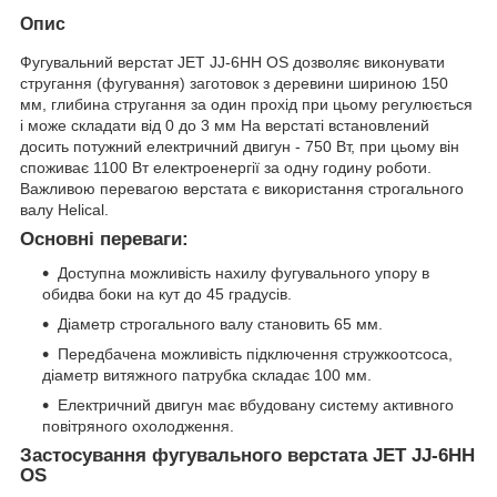
Опис
Фугувальний верстат JET JJ-6HH OS дозволяє виконувати
стругання (фугування) заготовок з деревини шириною 150
мм, глибина стругання за один прохід при цьому регулюється
і може складати від 0 до 3 мм На верстаті встановлений
досить потужний електричний двигун - 750 Вт, при цьому він
споживає 1100 Вт електроенергії за одну годину роботи.
Важливою перевагою верстата є використання строгального
валу Helical.
Основні переваги:
Доступна можливість нахилу фугувального упору в
обидва боки на кут до 45 градусів.
Діаметр строгального валу становить 65 мм.
Передбачена можливість підключення стружкоотсоса,
діаметр витяжного патрубка складає 100 мм.
Електричний двигун має вбудовану систему активного
повітряного охолодження.
Застосування фугувального верстата JET JJ-6HH
OS