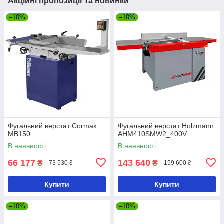
Акційні пропозиції та новинки
–10%
–10%
Фугальний верстат Cormak
Фугальний верстат Holzmann
MB150
AHM410SMW2_400V
В наявності
В наявності
66 177
143 640
₴
₴
73 530 ₴
159 600 ₴
Купити
Купити
–10%
–10%