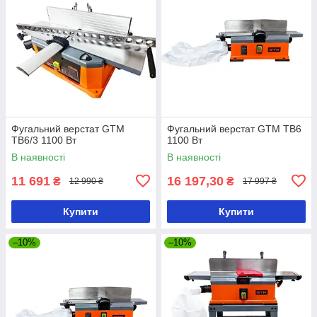
Фугальний верстат GTM
Фугальний верстат GTM TB6
TB6/3 1100 Вт
1100 Вт
В наявності
В наявності
11 691
16 197,30
₴
₴
12 990 ₴
17 997 ₴
Купити
Купити
–10%
–10%