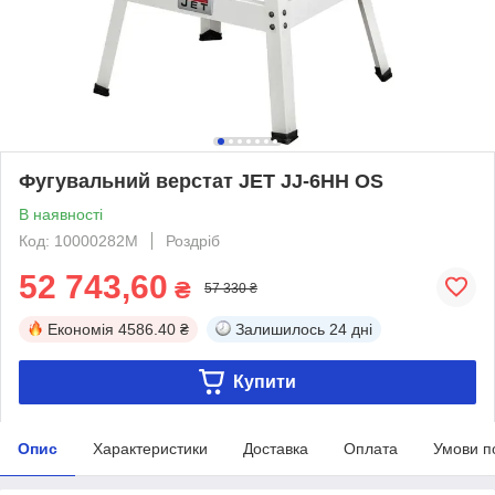
Фугувальний верстат JET JJ-6HH OS
В наявності
Код: 10000282M
Роздріб
52 743,60
₴
57 330 ₴
Економія
4586.40 ₴
Залишилось
24 дні
Купити
Опис
Характеристики
Доставка
Оплата
Умови п