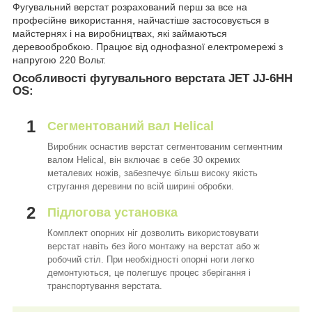
Фугувальний верстат розрахований перш за все на
професійне використання, найчастіше застосовується в
майстернях і на виробництвах, які займаються
деревообробкою. Працює від однофазної електромережі з
напругою 220 Вольт.
Особливості фугувального верстата JET JJ-6HH
OS:
1
Сегментований вал Helical
Виробник оснастив верстат сегментованим сегментним
валом Helical, він включає в себе 30 окремих
металевих ножів, забезпечує більш високу якість
стругання деревини по всій ширині обробки.
2
Підлогова установка
Комплект опорних ніг дозволить використовувати
верстат навіть без його монтажу на верстат або ж
робочий стіл. При необхідності опорні ноги легко
демонтуються, це полегшує процес зберігання і
транспортування верстата.