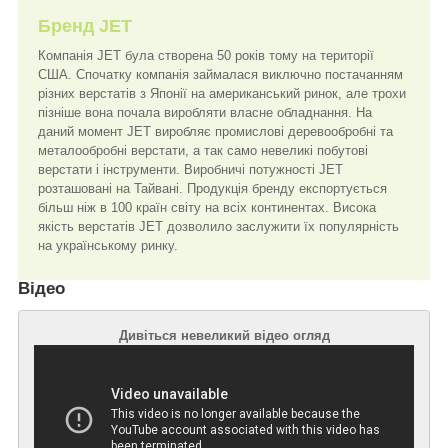
Бренд JET
Компанія JET була створена 50 років тому на території
США. Спочатку компанія займалася виключно постачанням
різних верстатів з Японії на американський ринок, але трохи
пізніше вона почала виробляти власне обладнання. На
даний момент JET виробляє промислові деревообробні та
металообробні верстати, а так само невеликі побутові
верстати і інструменти. Виробничі потужності JET
розташовані на Тайвані. Продукція бренду експортується
більш ніж в 100 країн світу на всіх континентах. Висока
якість верстатів JET дозволило заслужити їх популярність
на українському ринку.
Відео
Дивіться невеликий відео огляд