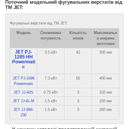
Поточний модельний фугувальних верстатів від
ТМ JET:
Фугувальні верстати від ТМ JET:
Модель
Споживана
Кількість
Максимальн
потужність
ножів
а ширина
заготовки
JET PJ-
3.5 кВт
42
300 мм
1285 HH
Powermati
c
JET PJ-1696
7.3 кВт
56
400 мм
Powermatic
JET JJ-60S
0.75 кВт
3
150 мм
JET JJ-6L-M
1.5 кВт
3
150 мм
JET JJ-866-
1.5 кВт
3
200 мм
230