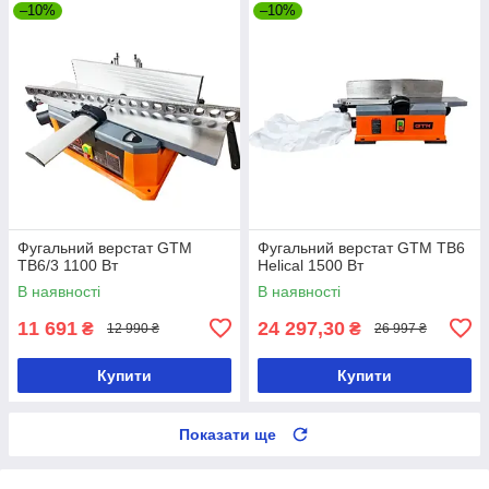
–10%
–10%
Фугальний верстат GTM
Фугальний верстат GTM TB6
TB6/3 1100 Вт
Helical 1500 Вт
В наявності
В наявності
11 691
24 297,30
₴
₴
12 990 ₴
26 997 ₴
Купити
Купити
Показати ще