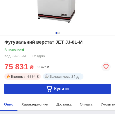
Фугувальний верстат JET JJ-8L-M
В наявності
Код: JJ-8L-M
Роздріб
75 831
₴
82 425 ₴
Економія
6594 ₴
Залишилось
24 дні
Купити
Опис
Характеристики
Доставка
Оплата
Умови п