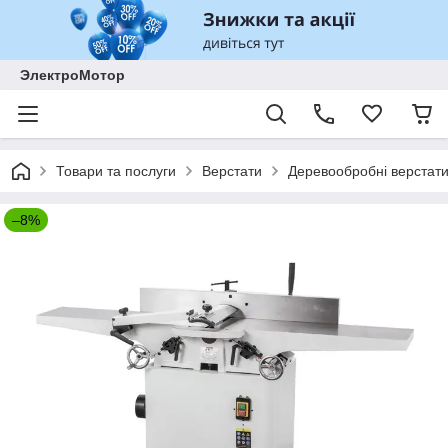
ЭлектроМотор
Товари та послуги
Верстати
Деревообробні верстат
–8%