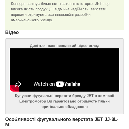
Концерн налічує більш ніж півстолітню історію. JET - це
висока якість продукції і відмінна надійність, верстати
першими отримують все інноваційні розробки
американського бренду.
Відео
Дивіться наш невеликий відео огляд
Купуючи фугувальні верстати бренду JET в компанії
Електромотор Ви гарантовано отримуєте тільки
оригінальне обладнання
Особливості фугувального верстата JET JJ-8L-
M: