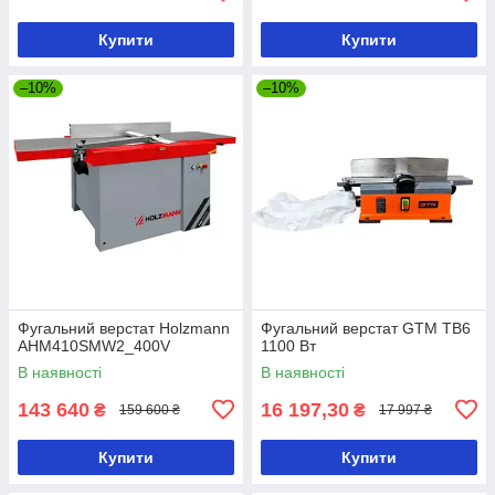
Купити
Купити
–10%
–10%
Фугальний верстат Holzmann
Фугальний верстат GTM TB6
AHM410SMW2_400V
1100 Вт
В наявності
В наявності
143 640
16 197,30
₴
₴
159 600 ₴
17 997 ₴
Купити
Купити