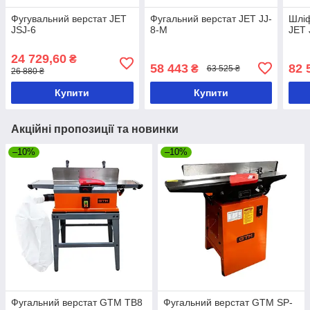
Фугувальний верстат JET
Фугальний верстат JET JJ-
Шліф
JSJ-6
8-M
JET
24 729,60
₴
58 443
82 
₴
63 525 ₴
26 880 ₴
Купити
Купити
Акційні пропозиції та новинки
–10%
–10%
Фугальний верстат GTM TB8
Фугальний верстат GTM SP-