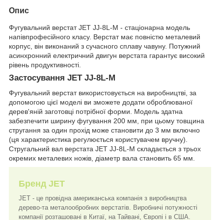
Опис
Фугувальний верстат JET JJ-8L-M - стаціонарна модель
напівпрофесійного класу. Верстат має повністю металевий
корпус, він виконаний з сучасного сплаву чавуну. Потужний
асинхронний електричний двигун верстата гарантує високий
рівень продуктивності.
Застосування JET JJ-8L-M
Фугувальний верстат використовується на виробництві, за
допомогою цієї моделі ви зможете додати оброблюваної
дерев'яній заготовці потрібної форми. Модель здатна
забезпечити ширину фугування 200 мм, при цьому товщина
стругання за один прохід може становити до 3 мм включно
(ця характеристика регулюється користувачем вручну).
Стругальний вал верстата JET JJ-8L-M складається з трьох
окремих металевих ножів, діаметр вала становить 65 мм.
Бренд JET
JET - це провідна американська компанія з виробництва
дерево-та металообробних верстатів. Виробничі потужності
компанії розташовані в Китаї, на Тайвані, Європі і в США.