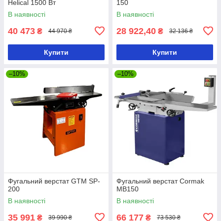
Helical 1500 Вт
150
В наявності
В наявності
40 473
28 922,40
₴
₴
44 970 ₴
32 136 ₴
Купити
Купити
–10%
–10%
Фугальний верстат GTM SP-
Фугальний верстат Cormak
200
MB150
В наявності
В наявності
35 991
66 177
₴
₴
39 990 ₴
73 530 ₴