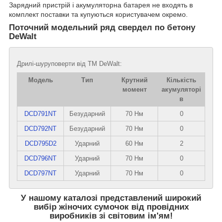
Зарядний пристрій і акумуляторна батарея не входять в
комплект поставки та купуються користувачем окремо.
Поточний модельний ряд свердел по бетону
DeWalt
Дрилі-шуруповерти від ТМ DeWalt:
Модель
Тип
Крутний
Кількість
момент
акумуляторі
в
DCD791NT
Безударний
70 Нм
0
DCD792NT
Безударний
70 Нм
0
DCD795D2
Ударний
60 Нм
2
DCD796NT
Ударний
70 Нм
0
DCD797NT
Ударний
70 Нм
0
У нашому каталозі представлений широкий
вибір жіночих сумочок від провідних
виробників зі світовим ім'ям!