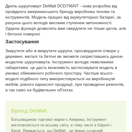
Дриль-шуруповерт DeWalt DCD796NT - нова розробка від
провідного американського бренду виробника техніки та
інструментів. Модель працює від акумуляторної батареї, за
рахунок цього володіє високим ступенем автономності.
Ударна функція дозволить вам свердлити не тільки цегла, але
і бетонні поверхні.
Застосування
Закрутити або ж викрутити шурупи, просвердлити отвори у
деревині, металі та бетоні ви зможете скориставшись даною
моделлю шуруповерта. Інструмент володіє невеликими
габаритами, це дасть можливість застосовувати модель в
умовах обмеженого робочого простору. Частіше всього
моделі подібного типу використовуються на виробництві
меблів, різного каркасної продукції, при проведенні ремонтів,
а так само на будівельних об'єктах.
Бренд DeWalt
Батьківщиною торгової марки є Америка. Інструмент
виготовляється по всьому світу, в тому числі в Європі і
Китаї. Вважається, що DeWalt - це бренд сучасний