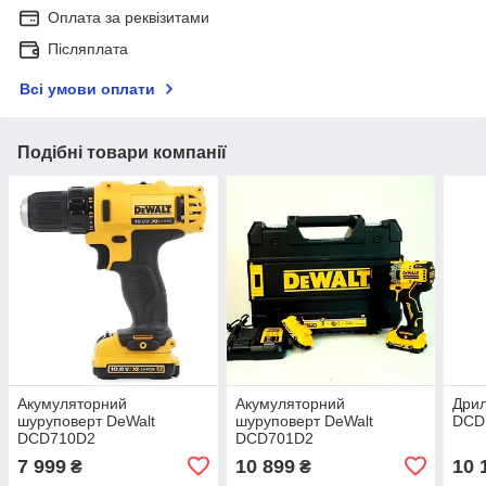
Оплата за реквізитами
Післяплата
Всі умови оплати
Подібні товари компанії
Акумуляторний
Акумуляторний
Дрил
шуруповерт DeWalt
шуруповерт DeWalt
DCD
DCD710D2
DCD701D2
7 999
10 899
10 
₴
₴