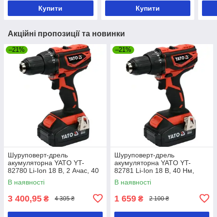
Купити
Купити
Акційні пропозиції та новинки
–21%
–21%
Шуруповерт-дрель
Шуруповерт-дрель
акумуляторна YATO YT-
акумуляторна YATO YT-
82780 Li-Ion 18 В, 2 Ачас, 40
82781 Li-Ion 18 В, 40 Нм,
Нм, ↓13 мм
he13 мм без акумулятора
В наявності
В наявності
3 400,95
1 659
₴
₴
4 305 ₴
2 100 ₴