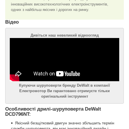
інноваційних високотехнологічних електроінструментів,
одних з найбільш якісних і дорогих на ринку.
Відео
Дивіться наш невеликий відеоогляд
Купуючи шуруповерти бренду DeWalt в компанії
Електромотор Ви гарантовано отримуєте тільки
оригінальний інструмент
Особливості дрилі-шуруповерта DeWalt
DCD796NT:
Якісний безщітковий двигун значно збільшить термін
служби шуруповерта, він має інноваційний дизайн і