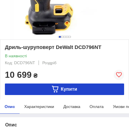
Дриль-шуруповерт DeWalt DCD796NT
В наявності
Код: DCD796NT
Роздріб
10 699
₴
Купити
Опис
Характеристики
Доставка
Оплата
Умови п
Опис