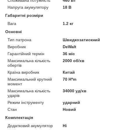
Споживана потужність
460 Вт
Напруга акумулятору
18 В
Габаритні розміри
Вага
1.2 кг
Основні
Тип патрона
Швидкозатискний
Виробник
DeWalt
Гарантійний термін
36 міс
Максимальна кількість
2000 об/хв
обертів
Країна виробник
Китай
Максимальний крутний
70 H*m
момент
Максимальна кількість
34000 уд/хв
ударів
Режим інструменту
ударний
Стан
Новий
Комплектація
Додатковий акумулятор
Ні