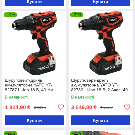
Купити
Купити
–21%
–21%
Шуруповерт-дриль
Шуруповерт-дрель
акумуляторна YATO YT-
акумуляторна YATO YT-
82787 Li-Ion 18 В, 40 Нм,
82786 Li-Ion 18 В, 2 Ачас, 40
he13 мм без акумулятора
Нм, ↓13 мм
В наявності
В наявності
1 824,90
3 649,80
₴
₴
2 310 ₴
4 620 ₴
Купити
Купити
–21%
–21%