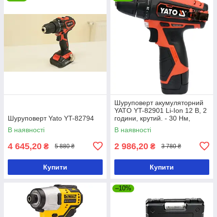
Шуруповерт акумуляторний
YATO YT-82901 Li-Ion 12 В, 2
Шуруповерт Yato YT-82794
години, крутий. - 30 Нм,
патрон he10 мм
В наявності
В наявності
4 645,20
2 986,20
₴
₴
5 880 ₴
3 780 ₴
Купити
Купити
–10%