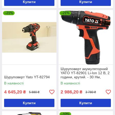
Купити
Купити
–21%
–21%
Шуруповерт акумуляторний
YATO YT-82901 Li-Ion 12 В, 2
Шуруповерт Yato YT-82794
години, крутий. - 30 Нм,
патрон he10 мм
В наявності
В наявності
4 645,20
2 986,20
₴
₴
5 880 ₴
3 780 ₴
Купити
Купити
–10%