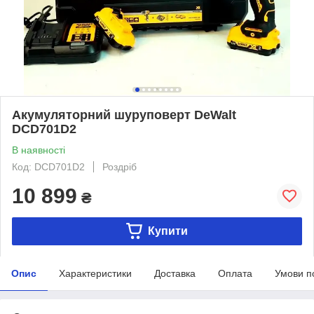
Акумуляторний шуруповерт DeWalt
DCD701D2
В наявності
Код: DCD701D2
Роздріб
10 899
₴
Купити
Опис
Характеристики
Доставка
Оплата
Умови п