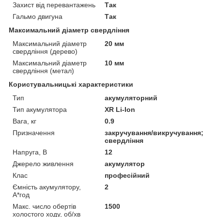
Захист від перевантажень
Так
Гальмо двигуна
Так
Максимальний діаметр свердління
Максимальний діаметр
20 мм
свердління (дерево)
Максимальний діаметр
10 мм
свердління (метал)
Користувальницькі характеристики
Тип
акумуляторний
Тип акумулятора
XR Li-Ion
Вага, кг
0.9
Призначення
закручування/викручування;
свердління
Напруга, В
12
Джерело живлення
акумулятор
Клас
професійний
Ємність акумулятору,
2
А*год
Макс. число обертів
1500
холостого ходу, об/хв