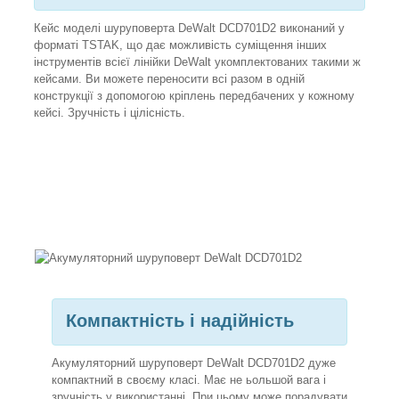
Кейс моделі шуруповерта DeWalt DCD701D2 виконаний у
форматі TSTAK, що дає можливість суміщення інших
інструментів всієї лінійки DeWalt укомплектованих такими ж
кейсами. Ви можете переносити всі разом в одній
конструкції з допомогою кріплень передбачених у кожному
кейсі. Зручність і цілісність.
Компактність і надійність
Акумуляторний шуруповерт DeWalt DCD701D2 дуже
компактний в своєму класі. Має не ьольшой вага і
зручність у використанні. При цьому може порадувати