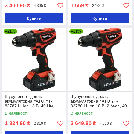
3 400,95
1 659
₴
₴
4 305 ₴
2 100 ₴
Купити
Купити
–21%
–21%
Шуруповерт-дриль
Шуруповерт-дрель
акумуляторна YATO YT-
акумуляторна YATO YT-
82787 Li-Ion 18 В, 40 Нм,
82786 Li-Ion 18 В, 2 Ачас, 40
he13 мм без акумулятора
Нм, ↓13 мм
В наявності
В наявності
1 824,90
3 649,80
₴
₴
2 310 ₴
4 620 ₴