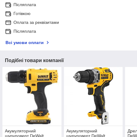
Післяплата
Готівкою
Оплата за реквізитами
Післяплата
Всі умови оплати
Подібні товари компанії
Акумуляторний
Акумуляторний
Дрел
шуруповерт DeWalt
шуруповерт DeWalt
DeW