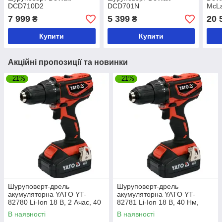
DCD710D2
DCD701N
McL
LIM
7 999
5 399
20 
₴
₴
Купити
Купити
Акційні пропозиції та новинки
–21%
–21%
Шуруповерт-дрель
Шуруповерт-дрель
акумуляторна YATO YT-
акумуляторна YATO YT-
82780 Li-Ion 18 В, 2 Ачас, 40
82781 Li-Ion 18 В, 40 Нм,
Нм, ↓13 мм
he13 мм без акумулятора
В наявності
В наявності