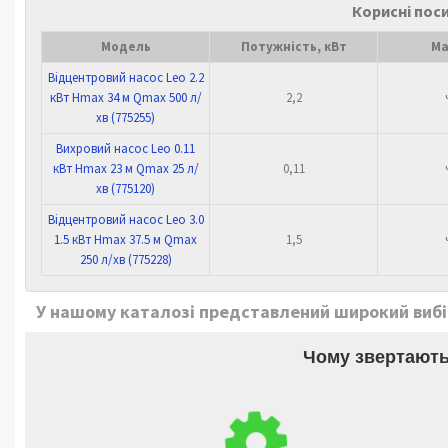
Корисні пос
Модель
Потужність, кВт
Ма
Відцентровий насос Leo 2.2
кВт Hmax 34 м Qmax 500 л/
2,2
хв (775255)
Вихровий насос Leo 0.11
кВт Hmax 23 м Qmax 25 л/
0,11
хв (775120)
Відцентровий насос Leo 3.0
1.5 кВт Hmax 37.5 м Qmax
1,5
250 л/хв (775228)
У нашому каталозі представлений широкий вибір 
Чому звертають