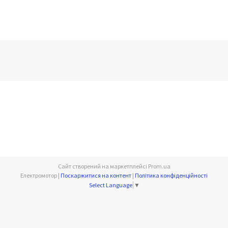
Сайт створений на маркетплейсі
Prom.ua
Електромотор |
Поскаржитися на контент
|
Політика конфіденційності
Select Language
▼