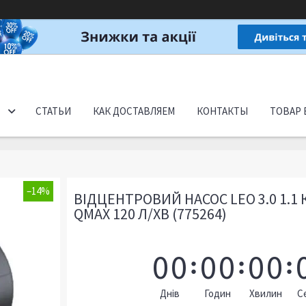
СТАТЬИ
КАК ДОСТАВЛЯЕМ
КОНТАКТЫ
ТОВАР 
–14%
ВІДЦЕНТРОВИЙ НАСОС LEO 3.0 1.1 
QMAX 120 Л/ХВ (775264)
0
0
0
0
0
0
Днів
Годин
Хвилин
С