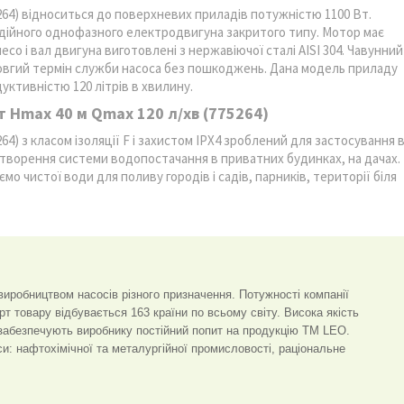
5264) відноситься до поверхневих приладів потужністю 1100 Вт.
надійного однофазного електродвигуна закритого типу. Мотор має
о і вал двигуна виготовлені з нержавіючої сталі AISI 304. Чавунний
овгий термін служби насоса без пошкоджень. Дана модель приладу
уктивністю 120 літрів в хвилину.
т Hmax 40 м Qmax 120 л/хв (775264)
64) з класом ізоляції F і захистом ІРХ4 зроблений для застосування 
 створення системи водопостачання в приватних будинках, на дачах.
о чистої води для поливу городів і садів, парників, території біля
иробництвом насосів різного призначення. Потужності компанії
т товару відбувається 163 країни по всьому світу. Висока якість
і забезпечують виробнику постійний попит на продукцію ТМ LEO.
и: нафтохімічної та металургійної промисловості, раціональне