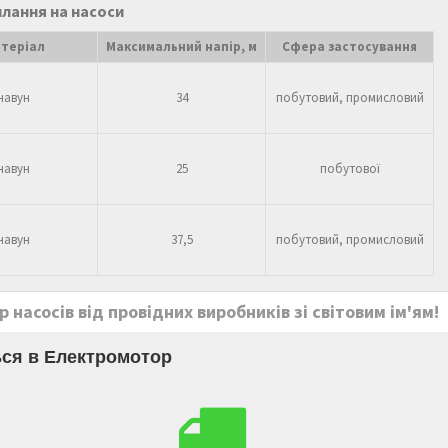
илання на насоси
теріал
Максимальний напір, м
Сфера застосування
чавун
34
побутовий, промисловий
чавун
25
побутової
чавун
37,5
побутовий, промисловий
насосів від провідних виробників зі світовим ім'ям!
ся в Електромотор