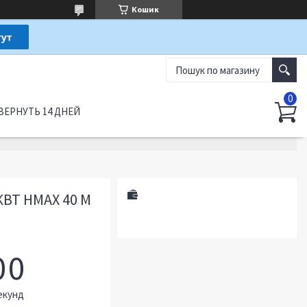
Кошик
ВЕРНУТЬ 14 ДНЕЙ
КВТ HMAX 40 М
0
0
екунд