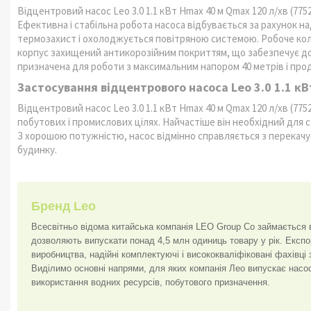
Відцентровий насос Leo 3.0 1.1 кВт Hmax 40 м Qmax 120 л/хв (77
Ефективна і стабільна робота насоса відбувається за рахунок 
термозахист і охолоджується повітряною системою. Робоче колес
корпус захищений антикорозійним покриттям, що забезпечує д
призначена для роботи з максимальним напором 40 метрів і прод
Застосування відцентрового насоса Leo 3.0 1.1 кВ
Відцентровий насос Leo 3.0 1.1 кВт Hmax 40 м Qmax 120 л/хв (7752
побутових і промислових цілях. Найчастіше він необхідний для
З хорошою потужністю, насос відмінно справляється з перекачуєм
будинку.
Бренд Leo
Всесвітньо відома китайська компанія LEO Group Co займається в
дозволяють випускати понад 4,5 млн одиниць товару у рік. Експор
виробництва, надійні комплектуючі і висококваліфіковані фахівц
Виділимо основні напрями, для яких компанія Лео випускає насос
використання водних ресурсів, побутового призначення.