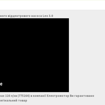
чного відцентрового насоса Leo 3.0
max 120 л/хв (775264) в компанії Електромотор Ви гарантовано
игінальний товар