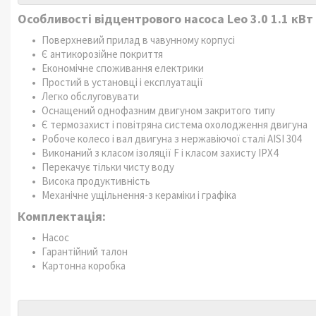
Особливості відцентрового насоса Leo 3.0 1.1 кВт
Поверхневий прилад в чавунному корпусі
Є антикорозійне покриття
Економічне споживання електрики
Простий в установці і експлуатації
Легко обслуговувати
Оснащений однофазним двигуном закритого типу
Є термозахист і повітряна система охолодження двигуна
Робоче колесо і вал двигуна з нержавіючої сталі AISI 304
Виконаний з класом ізоляції F і класом захисту IPX4
Перекачує тільки чисту воду
Висока продуктивність
Механічне ущільнення-з кераміки і графіка
Комплектація:
Насос
Гарантійний талон
Картонна коробка