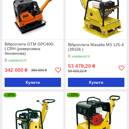
Віброплита GTM GPC400-
Віброплита Masalta MS 125-4
LCRH (реверсивна
(38156 )
бензинова)
В наявності
В наявності
53 478,20
₴
342 000
₴
380 000 ₴
59 420,22 ₴
Купити
Купити
–10%
–10%