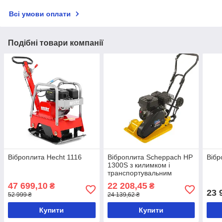
Всі умови оплати
Подібні товари компанії
Віброплита Hecht 1116
Віброплита Scheppach HP
Вібр
1300S з килимком і
транспортувальним
набором
47 699,10
22 208,45
₴
₴
23 
52 999 ₴
24 139,62 ₴
Купити
Купити