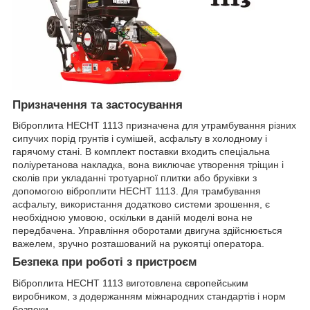
Призначення та застосування
Віброплита HECHT 1113 призначена для утрамбування різних
сипучих порід грунтів і сумішей, асфальту в холодному і
гарячому стані. В комплект поставки входить спеціальна
поліуретанова накладка, вона виключає утворення тріщин і
сколів при укладанні тротуарної плитки або бруківки з
допомогою віброплити HECHT 1113. Для трамбування
асфальту, використання додатково системи зрошення, є
необхідною умовою, оскільки в даній моделі вона не
передбачена. Управління оборотами двигуна здійснюється
важелем, зручно розташований на рукоятці оператора.
Безпека при роботі з пристроєм
Віброплита HECHT 1113 виготовлена європейським
виробником, з додержанням міжнародних стандартів і норм
безпеки.