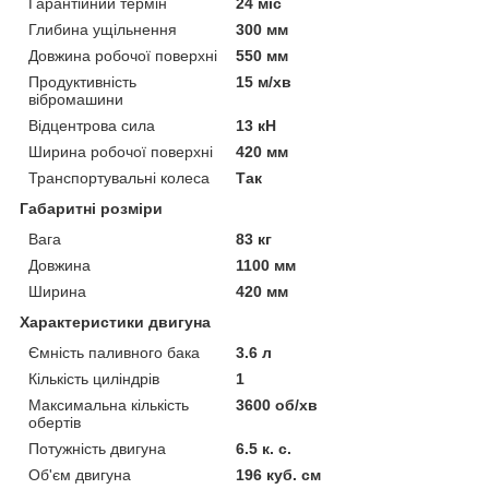
Гарантійний термін
24 міс
Глибина ущільнення
300 мм
Довжина робочої поверхні
550 мм
Продуктивність
15 м/хв
вібромашини
Відцентрова сила
13 кН
Ширина робочої поверхні
420 мм
Транспортувальні колеса
Так
Габаритні розміри
Вага
83 кг
Довжина
1100 мм
Ширина
420 мм
Характеристики двигуна
Ємність паливного бака
3.6 л
Кількість циліндрів
1
Максимальна кількість
3600 об/хв
обертів
Потужність двигуна
6.5 к. с.
Об'єм двигуна
196 куб. см