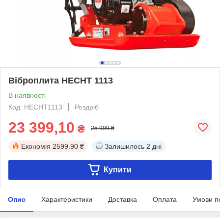
Віброплита HECHT 1113
В наявності
Код: HECHT1113
Роздріб
23 399,10
₴
25 999 ₴
Економія
2599.90 ₴
Залишилось
2 дні
Купити
Опис
Характеристики
Доставка
Оплата
Умови п