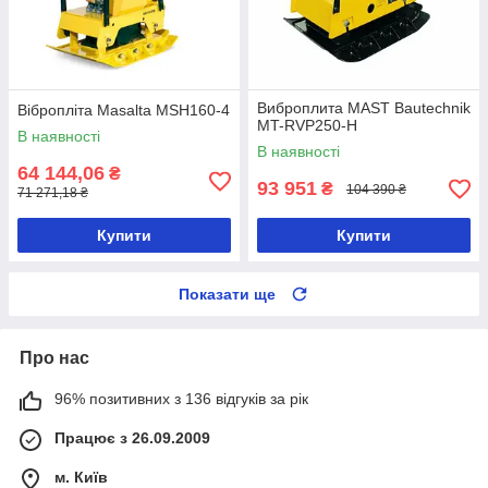
Виброплита MAST Bautechnik
Вібропліта Masalta MSH160-4
MT-RVP250-H
В наявності
В наявності
64 144,06
₴
93 951
₴
104 390 ₴
71 271,18 ₴
Купити
Купити
Показати ще
Про нас
96% позитивних з 136 відгуків за рік
Працює з 26.09.2009
м. Київ