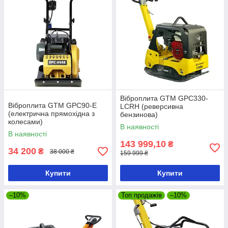
Віброплита GTM GPC330-
Віброплита GTM GPC90-E
LCRH (реверсивна
(електрична прямохідна з
бензинова)
колесами)
В наявності
В наявності
143 999,10
₴
34 200
₴
38 000 ₴
159 999 ₴
Купити
Купити
–10%
Топ продажів
–10%