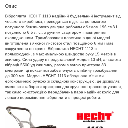
Опис
Віброплита HECHT 1113 надійний будівельний інструмент від
чеського виробника, приводиться в дію за допомогою
потужного бензинового двигуна робочим об'ємом 196 см3 і
потужністю 6,5 л. с., з ручним стартером і повітряним
охолодженням. Трамбовочная пластина в даної моделі
виготовлена з якісної листової сталі товщиною 6 мм і має
закруглення по краях. Віброплита HECHT 1113 є
прямоходной, з максимальною швидкістю руху 15 метрів в
хвилину. Сила удару в представленій моделі 13 кН, а частота
вібрації 5500 уд./хвилину, разом з вагою пристрою 83
кілограми, ці показники забезпечують глибину трамбування
до 300 мм. Модель HECHT 1113 обладнана м'якими
ергономічною ручкою зі складною конструкцією, це дозволяє
зменшити габарити пристрою для зручності транспортування,
так само конструкцією передбачена пара надійних коліс для
легкого переміщення віброплити в процесі роботи.