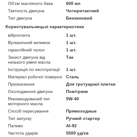
Об'єм масляного бака
600 мл
Тактность двигуна
Чотиритактний
Тип двигуна
Бензиновий
Користувальницькі характеристики
віброплита
1 шт.
Вулканічний килимок
1 шт.
гарантійний талон
1 шт.
Захист двигуна від
Так
низького рівня масла
Інструкція по експлуатації
1 шт.
Матеріал робочої поверхні
Сталь
Призначення
Для тротуарної плитки
Охолодження двигуна
Повітряне
Рекомендований тип
5W-40
моторного масла
Спосіб пересування
Прямоходные
Тип запуску
Ручний стартер
Паливо
АІ-92
Частота ударів
5500 уд/хв