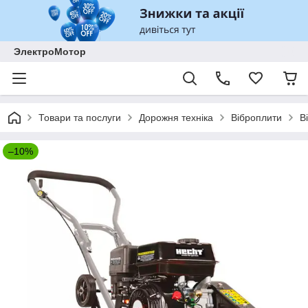
ЭлектроМотор
Товари та послуги
Дорожня техніка
Віброплити
В
–10%