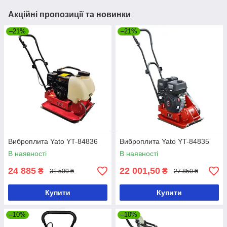
Акційні пропозиції та новинки
–21%
–21%
Виброплита Yato YT-84836
Виброплита Yato YT-84835
В наявності
В наявності
24 885
22 001,50
₴
₴
31 500 ₴
27 850 ₴
Купити
Купити
–10%
–10%