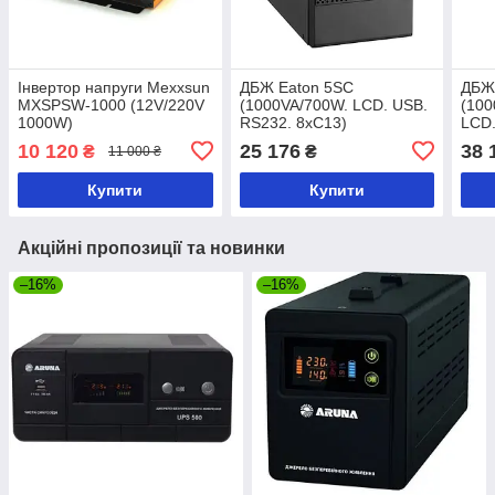
Інвертор напруги Mexxsun
ДБЖ Eaton 5SC
ДБЖ
MXSPSW-1000 (12V/220V
(1000VA/700W. LCD. USB.
(100
1000W)
RS232. 8xC13)
LCD.
10 120
25 176
38 
₴
₴
11 000 ₴
Купити
Купити
Акційні пропозиції та новинки
–16%
–16%