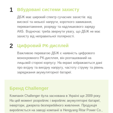
1
Вбудовані системи захисту
ДБЖ має широкий спектр сучасних захистів: від
високої та низької напруги, короткого замикання,
перевантаження, розряду та надлишкового заряду
АКБ. Водночас треба звернути увагу, що ДБЖ не має
захисту від неправильної полярності.
2
Цифровий РК-дисплей
Важливою перевагою ДБЖ є наявність цифрового
монохромного РК-дисплея, він розташований на
лицьовій стороні корпусу. На екрані зображаються дані
про вхідну та вихідну напругу, частоту струму та рівень
заряджання акумуляторної батареї.
Бренд Challenger
Компанія Challenger була заснована в Україні ще 2009 року.
На цей момент розробляє і виробляє акумуляторні батареї,
інвертори, джерела безперебійного живлення. Продукція
виробляється на заводі компанії в Hengyang Ritar Power Co.,