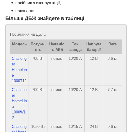
посібник з експлуатації,
паковання.
Більше ДБЖ знайдете в таблиці
Посилання на ДБЖ:
Модель
Потужні
Наявніс
Ток
Напруга
Вага
сть
ть АКБ
заряда
батареї
Challeng
700 Вт
немає
10/20 А
12 В
8,6 кг
er
HomeLin
e
1000T12
Challeng
700 Вт
немає
10/20 А
12 В
7.7 кг
er
HomeLin
e
1000W1
2
Challeng
1050 Вт
немає
10/15 А
24 В
9.6 кг