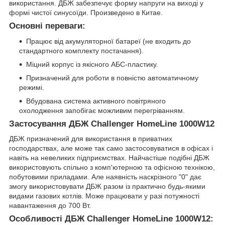
використання. ДБЖ забезпечує форму напруги на виході у
формі чистої синусоїди. Произведено в Китае.
Основні переваги:
Працює від акумуляторної батареї (не входить до
стандартного комплекту постачання).
Міцний корпус із якісного АБС-пластику.
Призначений для роботи в повністю автоматичному
режимі.
Вбудована система активного повітряного
охолодження запобігає можливим перегріванням.
Застосування ДБЖ Challenger HomeLine 1000W12
ДБЖ призначений для використання в приватних
господарствах, але може так само застосовуватися в офісах і
навіть на невеликих підприємствах. Найчастіше подібні ДБЖ
використовують спільно з комп'ютерною та офісною технікою,
побутовими приладами. Але наявність наскрізного "0" дає
змогу використовувати ДБЖ разом із практично будь-якими
видами газових котлів. Може працювати у разі потужності
навантаження до 700 Вт.
Особливості ДБЖ Challenger HomeLine 1000W12: