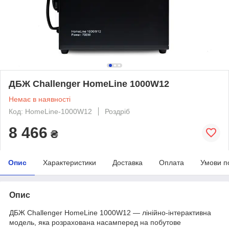
ДБЖ Challenger HomeLine 1000W12
Немає в наявності
Код: HomeLine-1000W12
Роздріб
8 466
₴
Опис
Характеристики
Доставка
Оплата
Умови п
Опис
ДБЖ Challenger HomeLine 1000W12 — лінійно-інтерактивна
модель, яка розрахована насамперед на побутове