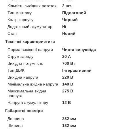
Кількість вихідних розеток
2 шт.
Тип монтажу
Підлоговий
Колір корпусу
Чорний
Додатковий акумулятор
Ні
Стан
Новий
Технічні характеристики
Форма вихідної напруги
Чиста синусоїда
Струм заряду
20 А
Вихідна потужність
700 Вт
Тип ДБЖ
Інтерактивний
Вихідна напруга
220 В
Мінімальна вхідна напруга
140 В
Максимальна вхідна
275 В
напруга
Напруга акумулятору
12 В
Габаритні розміри
Довжина
232 мм
Ширина
132 мм