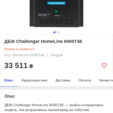
ДБЖ Challenger HomeLine 6000T48
Немає в наявності
Код: HomeLine-6000T48
Роздріб
33 511
₴
Опис
Характеристики
Доставка
Оплата
Умови п
Опис
ДБЖ Challenger HomeLine 6000T48 — лінійно-інтерактивна
модель, яка розрахована насамперед на побутове