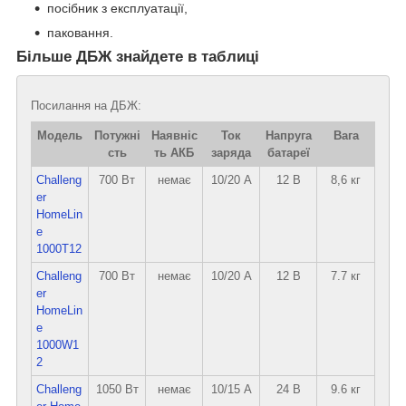
посібник з експлуатації,
паковання.
Більше ДБЖ знайдете в таблиці
Посилання на ДБЖ:
Модель
Потужні
Наявніс
Ток
Напруга
Вага
сть
ть АКБ
заряда
батареї
Challeng
700 Вт
немає
10/20 А
12 В
8,6 кг
er
HomeLin
e
1000T12
Challeng
700 Вт
немає
10/20 А
12 В
7.7 кг
er
HomeLin
e
1000W1
2
Challeng
1050 Вт
немає
10/15 А
24 В
9.6 кг