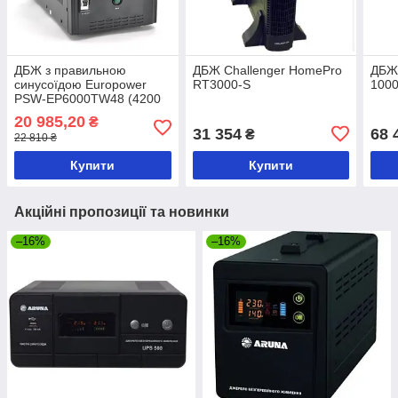
ДБЖ з правильною
ДБЖ Challenger HomePro
ДБЖ 
синусоїдою Europower
RT3000-S
100
PSW-EP6000TW48 (4200
Вт) 20/30 А під зовнішню
20 985,20
₴
АКБ 48В
31 354
68 
₴
22 810 ₴
Купити
Купити
Акційні пропозиції та новинки
–16%
–16%