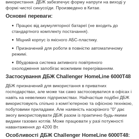
використання. ДБЖ забезпечує форму напруги на виході у
формі чистої синусоїди. Произведено в Китае.
Основні переваги:
Працює від акумуляторної батареї (не входить до
стандартного комплекту постачання).
Міцний корпус із якісного АБС-пластику.
Призначений для роботи в повністю автоматичному
режимі.
Вбудована система активного повітряного
охолодження запобігає можливим перегріванням.
Застосування ДБЖ Challenger HomeLine 6000T48
ДБЖ призначений для використання в приватних
господарствах, але може так само застосовуватися в офісах і
навіть на невеликих підприємствах. Найчастіше подібні ДБЖ
використовують спільно з комп'ютерною та офісною технікою,
побутовими приладами. Але наявність наскрізного "0" дає
змогу використовувати ДБЖ разом із практично будь-якими
видами газових котлів. Може працювати у разі потужності
навантаження до 4200 Вт.
Особливості ДБЖ Challenger HomeLine 6000T48: