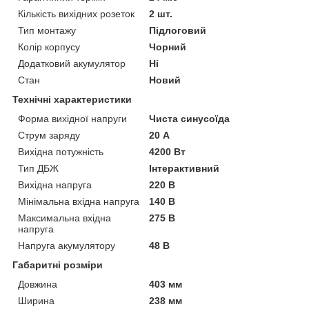
Кількість вихідних розеток
2 шт.
Тип монтажу
Підлоговий
Колір корпусу
Чорний
Додатковий акумулятор
Ні
Стан
Новий
Технічні характеристики
Форма вихідної напруги
Чиста синусоїда
Струм заряду
20 А
Вихідна потужність
4200 Вт
Тип ДБЖ
Інтерактивний
Вихідна напруга
220 В
Мінімальна вхідна напруга
140 В
Максимальна вхідна
275 В
напруга
Напруга акумулятору
48 В
Габаритні розміри
Довжина
403 мм
Ширина
238 мм