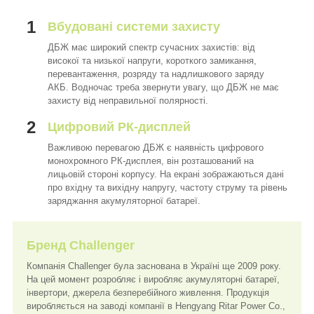
1
Вбудовані системи захисту
ДБЖ має широкий спектр сучасних захистів: від
високої та низької напруги, короткого замикання,
перевантаження, розряду та надлишкового заряду
АКБ. Водночас треба звернути увагу, що ДБЖ не має
захисту від неправильної полярності.
2
Цифровий РК-дисплей
Важливою перевагою ДБЖ є наявність цифрового
монохромного РК-дисплея, він розташований на
лицьовій стороні корпусу. На екрані зображаються дані
про вхідну та вихідну напругу, частоту струму та рівень
заряджання акумуляторної батареї.
Бренд Challenger
Компанія Challenger була заснована в Україні ще 2009 року.
На цей момент розробляє і виробляє акумуляторні батареї,
інвертори, джерела безперебійного живлення. Продукція
виробляється на заводі компанії в Hengyang Ritar Power Co.,