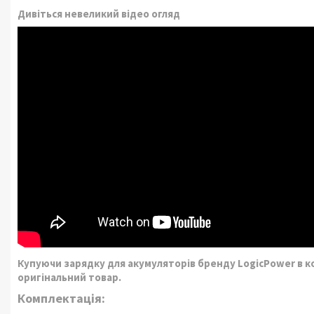
Дивіться невеликий відео огляд
Купуючи зарядку для акумуляторів бренду LogicPower в к
оригінальний товар.
Комплектація: