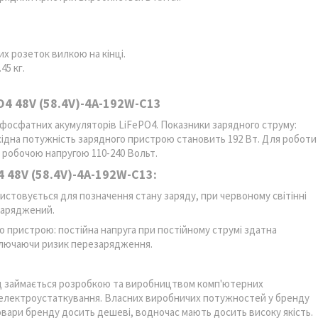
 розеток вилкою на кінці.
45 кг.
O4 48V (58.4V)-4A-192W-C13
-фосфатних акумуляторів LiFePO4. Показники зарядного струму:
ихідна потужність зарядного пристрою становить 192 Вт. Для роботи
 робочою напругою 110-240 Вольт.
 48V (58.4V)-4A-192W-C13:
стовується для позначення стану заряду, при червоному світінні
заряджений.
 пристрою: постійна напруга при постійному струмі здатна
лючаючи ризик перезарядження.
нд займається розробкою та виробництвом комп'ютерних
 електроустаткування. Власних виробничих потужностей у бренду
овари бренду досить дешеві, водночас мають досить високу якість.