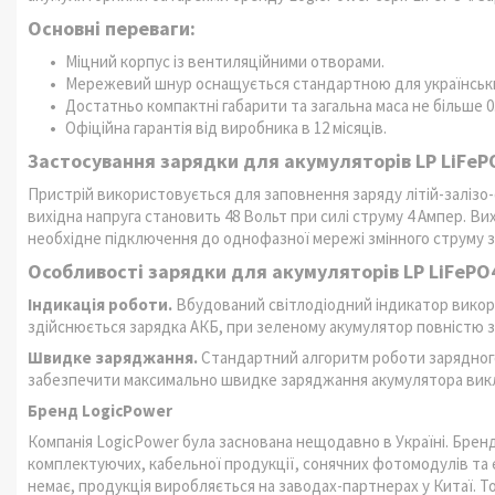
Основні переваги:
Міцний корпус із вентиляційними отворами.
Мережевий шнур оснащується стандартною для українських
Достатньо компактні габарити та загальна маса не більше 0.
Офіційна гарантія від виробника в 12 місяців.
Застосування зарядки для акумуляторів LP LiFeP
Пристрій використовується для заповнення заряду літій-залізо
вихідна напруга становить 48 Вольт при силі струму 4 Ампер. В
необхідне підключення до однофазної мережі змінного струму з
Особливості зарядки для акумуляторів LP LiFePO4
Індикація роботи.
Вбудований світлодіодний індикатор викори
здійснюється зарядка АКБ, при зеленому акумулятор повністю 
Швидке заряджання.
Стандартний алгоритм роботи зарядного
забезпечити максимально швидке заряджання акумулятора вик
Бренд LogicPower
Компанія LogicPower була заснована нещодавно в Україні. Бре
комплектуючих, кабельної продукції, сонячних фотомодулів та
немає, продукція виробляється на заводах-партнерах у Китаї. Т