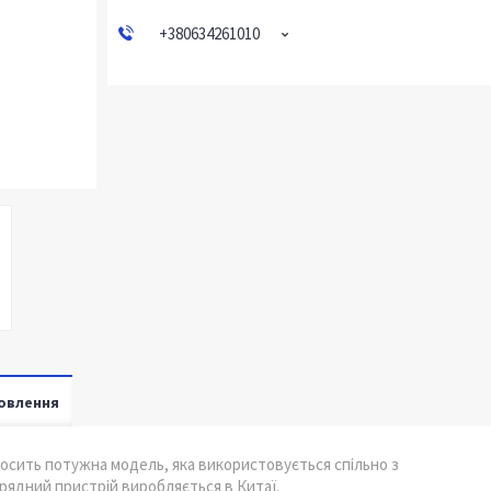
+380634261010
овлення
 досить потужна модель, яка використовується спільно з
рядний пристрій виробляється в Китаї.