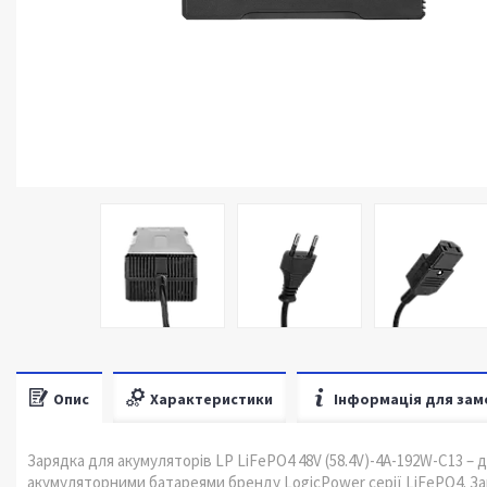
Опис
Характеристики
Інформація для зам
Зарядка для акумуляторів LP LiFePO4 48V (58.4V)-4A-192W-C13 –
акумуляторними батареями бренду LogicPower серії LiFePO4. За