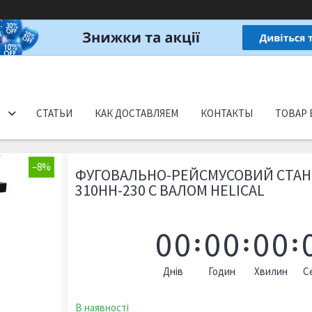
СТАТЬИ
КАК ДОСТАВЛЯЕМ
КОНТАКТЫ
ТОВАР 
–8%
ФУГОВАЛЬНО-РЕЙСМУСОВИЙ СТАНО
310HH-230 С ВАЛОМ HELICAL
0
0
0
0
0
0
Днів
Годин
Хвилин
С
В наявності