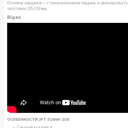
Основне завдання — станка виконання завдань із авіаперельот
заготовки 225/150 мм,
Відео
ОСОБЕННОСТИ JPT-310HH-230:
Суворий вал helical