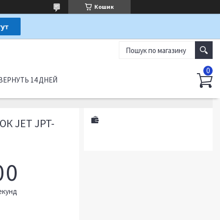
Кошик
ВЕРНУТЬ 14 ДНЕЙ
К JET JPT-
0
0
екунд