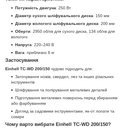
Потужність двигуна
: 250 Вт
Діаметр сухого шліфувального диска
: 150 мм
Діаметр вологого шліфувального диска
: 200 мм
Оберти
: 2950 об/хв для сухого диска, 134 об/хв для
вологого
Напруга
: 220–240 В
Вага
: приблизно 8 кг
Застосування
Einhell TC-WD 200/150
чудово підходить для:
Заточування ножів, свердел, лез та інших різальних
інструментів
Шліфування та полірування металевих деталей
Підготування металевих поверхонь перед збиранням
або фарбуванням
Догляд за садовими інструментами, як-от лопати та
сокири
Чому варто вибрати Einhell TC-WD 200/150?