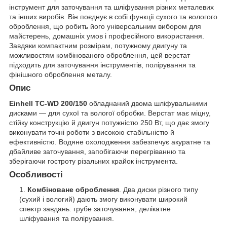
інструмент для заточування та шліфування різних металевих
та інших виробів. Він поєднує в собі функції сухого та вологого
оброблення, що робить його універсальним вибором для
майстерень, домашніх умов і професійного використання.
Завдяки компактним розмірам, потужному двигуну та
можливостям комбінованого оброблення, цей верстат
підходить для заточування інструментів, полірування та
фінішного оброблення металу.
Опис
Einhell TC-WD 200/150
обладнаний двома шліфувальними
дисками — для сухої та вологої обробки. Верстат має міцну,
стійку конструкцію й двигун потужністю 250 Вт, що дає змогу
виконувати точні роботи з високою стабільністю й
ефективністю. Водяне охолодження забезпечує акуратне та
дбайливе заточування, запобігаючи перегріванню та
зберігаючи гостроту різальних крайок інструмента.
Особливості
Комбіноване оброблення
. Два диски різного типу
(сухий і вологий) дають змогу виконувати широкий
спектр завдань: грубе заточування, делікатне
шліфування та полірування.