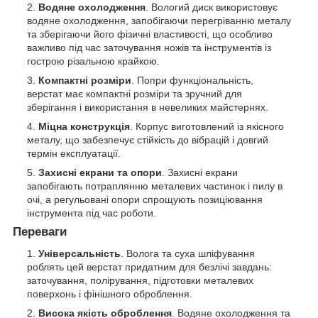
Водяне охолодження
. Вологий диск використовує
водяне охолодження, запобігаючи перегріванню металу
та зберігаючи його фізичні властивості, що особливо
важливо під час заточування ножів та інструментів із
гострою різальною крайкою.
Компактні розміри
. Попри функціональність,
верстат має компактні розміри та зручний для
зберігання і використання в невеликих майстернях.
Міцна конструкція
. Корпус виготовлений із якісного
металу, що забезпечує стійкість до вібрацій і довгий
термін експлуатації.
Захисні екрани та опори
. Захисні екрани
запобігають потраплянню металевих частинок і пилу в
очі, а регульовані опори спрощують позиціювання
інструмента під час роботи.
Переваги
Універсальність
. Волога та суха шліфування
роблять цей верстат придатним для безлічі завдань:
заточування, полірування, підготовки металевих
поверхонь і фінішного оброблення.
Висока якість оброблення
. Водяне охолодження та