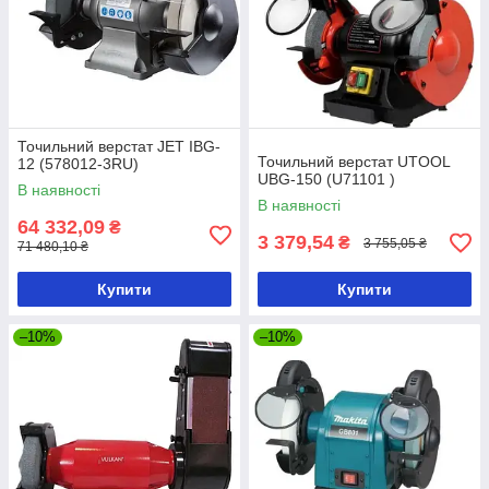
Точильний верстат JET IBG-
Точильний верстат UTOOL
12 (578012-3RU)
UBG-150 (U71101 )
В наявності
В наявності
64 332,09
₴
3 379,54
₴
3 755,05 ₴
71 480,10 ₴
Купити
Купити
–10%
–10%