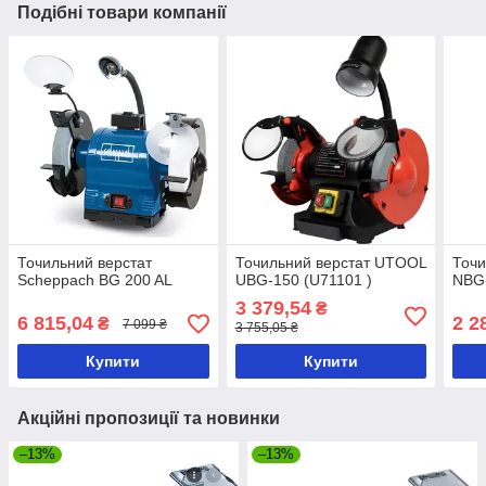
Подібні товари компанії
Точильний верстат
Точильний верстат UTOOL
Точи
Scheppach BG 200 AL
UBG-150 (U71101 )
NBG
3 379,54
₴
6 815,04
2 2
₴
7 099 ₴
3 755,05 ₴
Купити
Купити
Акційні пропозиції та новинки
–13%
–13%