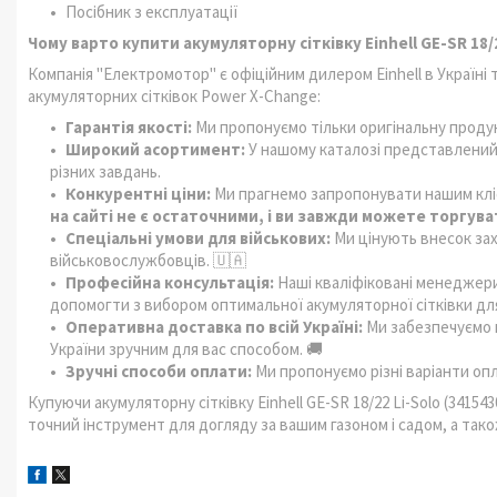
Посібник з експлуатації
Чому варто купити акумуляторну сітківку Einhell GE-SR 18/
Компанія "Електромотор" є офіційним дилером Einhell в Україні т
акумуляторних сітківок Power X-Change:
Гарантія якості:
Ми пропонуємо тільки оригінальну продукц
Широкий асортимент:
У нашому каталозі представлений 
різних завдань.
Конкурентні ціни:
Ми прагнемо запропонувати нашим кліє
на сайті не є остаточними, і ви завжди можете торгува
Спеціальні умови для військових:
Ми цінують внесок захи
військовослужбовців. 🇺🇦
Професійна консультація:
Наші кваліфіковані менеджери
допомогти з вибором оптимальної акумуляторної сітківки дл
Оперативна доставка по всій Україні:
Ми забезпечуємо ш
України зручним для вас способом. 🚚
Зручні способи оплати:
Ми пропонуємо різні варіанти оп
Купуючи акумуляторну сітківку Einhell GE-SR 18/22 Li-Solo (34154
точний інструмент для догляду за вашим газоном і садом, а також 