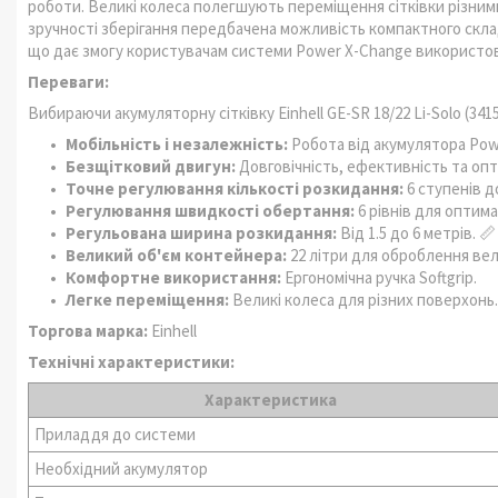
роботи. Великі колеса полегшують переміщення сітківки різними
зручності зберігання передбачена можливість компактного скла
що дає змогу користувачам системи Power X-Change використов
Переваги:
Вибираючи акумуляторну сітківку Einhell GE-SR 18/22 Li-Solo (341
Мобільність і незалежність:
Робота від акумулятора Powe
Безщітковий двигун:
Довговічність, ефективність та оп
Точне регулювання кількості розкидання:
6 ступенів д
Регулювання швидкості обертання:
6 рівнів для оптим
Регульована ширина розкидання:
Від 1.5 до 6 метрів. 📏
Великий об'єм контейнера:
22 літри для оброблення ве
Комфортне використання:
Ергономічна ручка Softgrip.
Легке переміщення:
Великі колеса для різних поверхонь.
Торгова марка:
Einhell
Технічні характеристики:
Характеристика
Приладдя до системи
Необхідний акумулятор