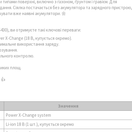
 типами поверхні, включно з газоном, ґрунтом і гравієм. Для
дання. Сіялка постачається без акумулятора та зарядного пристрою
увати вже наявні акумулятори. 🌼
5430), ви отримуєте такі ключові переваги:
r X-Change (18 В, купується окремо).
тимальне використання заряду.
озування.
ального контролю.
ликих площ.
 👍
Значення
Power X-Change system
Li-ion 18 В (1 шт.), купується окремо