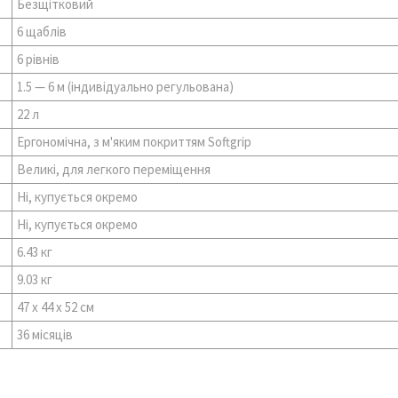
Безщітковий
6 щаблів
6 рівнів
1.5 — 6 м (індивідуально регульована)
22 л
Ергономічна, з м'яким покриттям Softgrip
Великі, для легкого переміщення
Ні, купується окремо
Ні, купується окремо
6.43 кг
9.03 кг
47 x 44 x 52 см
36 місяців