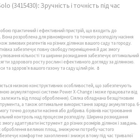
olo (3415430): Зручність і точність під час
яє собою практичний і ефективний пристрій, що входить до
. Вона розроблена для рівномірного та точного розподілу насіння
кож зимових реагентів на різних ділянках вашого саду та городу.
сітківка забезпечує повну свободу переміщення й дає змогу
егулювання кількості та ширини розкидання забезпечує оптимальний
сягти здорового росту рослин і ефективного догляду за ділянкою.
 та здоров'я вашого газону та саду цілий рік. 🌷
різняється низкою конструктивних особливостей, що забезпечують
стиною акумуляторної системи Power X-Change і може працювати від
ть залежить від площі оброблення). Сіялка обладнана безщітковим
струмента, а також оптимальне використання заряду акумулятора. 6
огу точно дозувати насіння або добрива. 6 рівнів настроювання
альний контроль над процесом розподілу. Ширина розкидання
є змогу адаптувати інструмент до різних розмірів ділянок і завдань.
час оброблення великих площ, знижуючи потребу частого
забезпечує комфортне захоплення і знижує втому під час тривалої