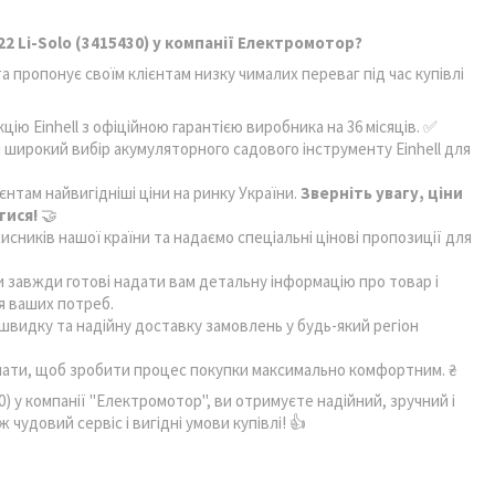
22 Li-Solo (3415430) у компанії Електромотор?
а пропонує своїм клієнтам низку чималих переваг під час купівлі
ію Einhell з офіційною гарантією виробника на 36 місяців. ✅
широкий вибір акумуляторного садового інструменту Einhell для
нтам найвигідніші ціни на ринку України.
Зверніть увагу, ціни
тися!
🤝
сників нашої країни та надаємо спеціальні цінові пропозиції для
 завжди готові надати вам детальну інформацію про товар і
я ваших потреб.
видку та надійну доставку замовлень у будь-який регіон
лати, щоб зробити процес покупки максимально комфортним. ₴
30) у компанії "Електромотор", ви отримуєте надійний, зручний і
чудовий сервіс і вигідні умови купівлі! 👍