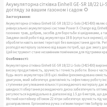
Акумуляторна сітківка Einhell GE-SR 18/22 Li-S
догляду за вашим газоном і садом 🌻
Застосування:
Акумуляторна сітківка Einhell GE-SR 18/22 Li-Solo (3415430) явл
універсальної акумуляторної системи Power X-Change від Einhell
газонних трав, добрив, засобів для боротьби зі шкідниками, а та
Завдяки своїй роботі від акумулятора 18 В (купується окремо), 
обробляти навіть великі території без використання дротів. Р
розподіл матеріалу залежно від ваших потреб, що дає змогу до
Цей інструмент стане незамінним помічником для підтримки краси
Особливості:
Акумуляторна сітківка Einhell GE-SR 18/22 Li-Solo (3415430) ви
високу продуктивність, зручність і точність роботи. Вона є ча
будь-якого акумулятора 18 В цієї лінійки (рекомендована ємніс
двигуном, який забезпечує довговічність і ефективну роботу ін
ступеневе регулювання кількості розкидаючого матеріалу дає зм
швидкості обертання розкидаючого диска забезпечують оптим
регулюється індивідуально в діапазоні від 1.5 до 6 метрів, що да
Місткий контейнер об'ємом 22 літри забезпечує зручність під 
дозаправляння. Ергономічна ручка з м'яким покриттям Softgrip 