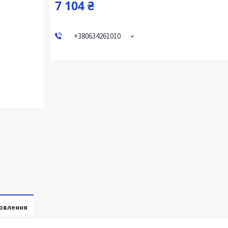
7 104 ₴
+380634261010
овлення