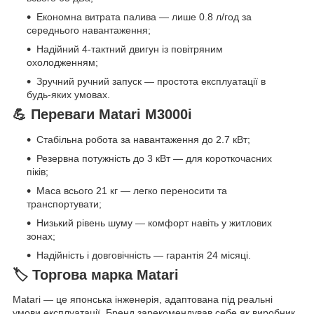
Економна витрата палива — лише 0.8 л/год за
середнього навантаження;
Надійний 4-тактний двигун із повітряним
охолодженням;
Зручний ручний запуск — простота експлуатації в
будь-яких умовах.
💪 Переваги Matari M3000i
Стабільна робота за навантаження до 2.7 кВт;
Резервна потужність до 3 кВт — для короткочасних
піків;
Маса всього 21 кг — легко переносити та
транспортувати;
Низький рівень шуму — комфорт навіть у житлових
зонах;
Надійність і довговічність — гарантія 24 місяці.
🏷 Торгова марка Matari
Matari — це японська інженерія, адаптована під реальні
умови експлуатації. Бренд зарекомендував себе як виробник