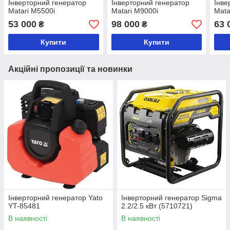
Інверторний генератор
Інверторний генератор
Інве
Matari M5500i
Matari M9000i
Mata
53 000
98 000
63 
₴
₴
Купити
Купити
Акційні пропозиції та новинки
Інверторний генератор Yato
Інверторний генератор Sigma
YT-85481
2.2/2.5 кВт (5710721)
В наявності
В наявності