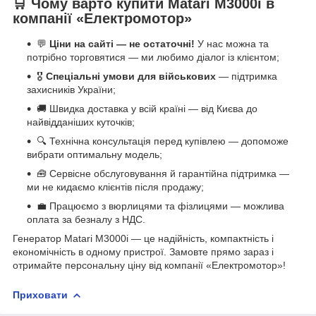
🛒 Чому варто купити Matari M3000i в
компанії «Електромотор»
💬
Ціни на сайті — не остаточні!
У нас можна та
потрібно торговятися — ми любимо діалог із клієнтом;
🎖
Спеціальні умови для військових
— підтримка
захисників України;
🚚 Швидка доставка у всій країні — від Києва до
найвідданіших куточків;
🔍 Технічна консультація перед купівлею — допоможе
вибрати оптимальну модель;
🧰 Сервісне обслуговування й гарантійна підтримка —
ми не кидаємо клієнтів після продажу;
💼 Працюємо з вюрлицями та фізлицями — можлива
оплата за безналу з НДС.
Генератор Matari M3000i — це надійність, компактність і
економічність в одному пристрої. Замовте прямо зараз і
отримайте персональну ціну від компанії «Електромотор»!
Приховати