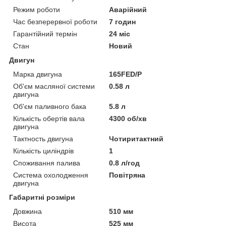
Режим роботи
Аварійний
Час безперервної роботи
7 годин
Гарантійний термін
24 міс
Стан
Новий
Двигун
Марка двигуна
165FED/P
Об'єм масляної системи
0.58 л
двигуна
Об'єм паливного бака
5.8 л
Кількість обертів вала
4300 об/хв
двигуна
Тактность двигуна
Чотиритактний
Кількість циліндрів
1
Споживання палива
0.8 л/год
Система охолодження
Повітряна
двигуна
Габаритні розміри
Довжина
510 мм
Висота
525 мм