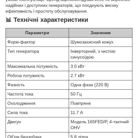
надійних і доступних генераторів, що поєднують високу
ефективність і простоту обслуговування.
📊 Технічні характеристики
Параметри
Значення
Форм-фактор
Шумозахисний кожух
Тип генератора
Інверторний, з чистою
синусоїдою
Максимальна потужність
3.0 кВт
Робоча потужність
2.7 кВт
Фазність
Одна фаза (220 В)
Частота тока
50 Гц
Охолодження
Повітряне
Сила тока
11.7 А
Двигун
Модель 165FED/P, 4-тактний
OHV
Об'єм бензобака
5.8 літра