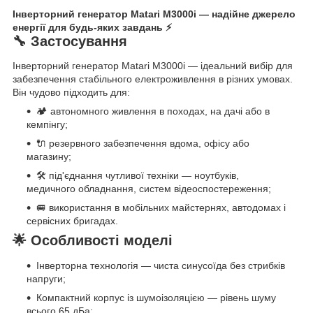
Інверторний генератор Matari M3000i — надійне джерело
енергії для будь-яких завдань ⚡
🔧 Застосування
Інверторний генератор Matari M3000i — ідеальний вибір для
забезпечення стабільного електроживлення в різних умовах.
Він чудово підходить для:
🏕 автономного живлення в походах, на дачі або в
кемпінгу;
🔌 резервного забезпечення вдома, офісу або
магазину;
🛠 під'єднання чутливої техніки — ноутбуків,
медичного обладнання, систем відеоспостереження;
🚐 використання в мобільних майстернях, автодомах і
сервісних бригадах.
🌟 Особливості моделі
Інверторна технологія — чиста синусоїда без стрибків
напруги;
Компактний корпус із шумоізоляцією — рівень шуму
всього 65 дБа;