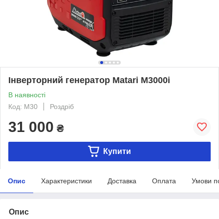
Інверторний генератор Matari M3000i
В наявності
Код: M30
Роздріб
31 000
₴
Купити
Опис
Характеристики
Доставка
Оплата
Умови п
Опис