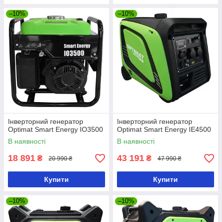
–10%
–10%
Інверторний генератор
Інверторний генератор
Optimat Smart Energy IO3500
Optimat Smart Energy IE4500
В наявності
В наявності
18 891
43 191
₴
₴
20 990 ₴
47 990 ₴
Купити
Купити
–10%
–10%