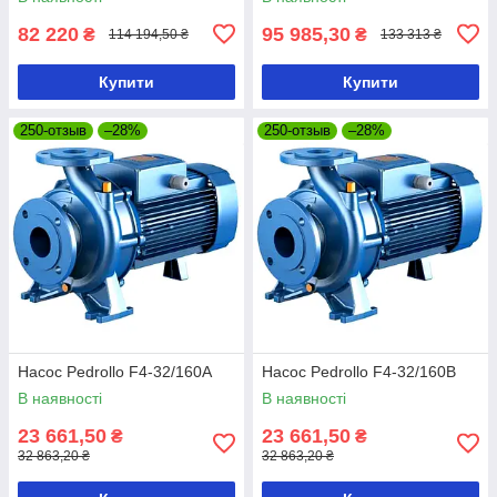
82 220
95 985,30
₴
₴
114 194,50 ₴
133 313 ₴
Купити
Купити
250-отзыв
–28%
250-отзыв
–28%
Насос Pedrollo F4-32/160A
Насос Pedrollo F4-32/160B
В наявності
В наявності
23 661,50
23 661,50
₴
₴
32 863,20 ₴
32 863,20 ₴