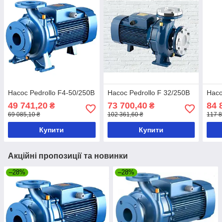
Насос Pedrollo F4-50/250B
Насос Pedrollo F 32/250B
Насо
49 741,20
73 700,40
84 
₴
₴
69 085,10 ₴
102 361,60 ₴
117 8
Купити
Купити
Акційні пропозиції та новинки
–28%
–28%