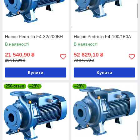
Насос Pedrollo F4-32/200BH
Насос Pedrollo F4-100/160A
В наявності
В наявності
21 540,90
52 829,10
₴
₴
29 917,90 ₴
73 373,80 ₴
Купити
Купити
250-отзыв
–28%
–28%