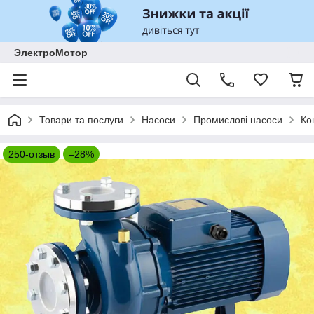
ЭлектроМотор
Товари та послуги
Насоси
Промислові насоси
Ко
250-отзыв
–28%