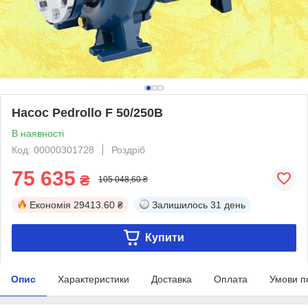
Насос Pedrollo F 50/250B
В наявності
Код: 00000301728
Роздріб
75 635
₴
105 048,60 ₴
Економія
29413.60 ₴
Залишилось
31 день
Купити
Опис
Характеристики
Доставка
Оплата
Умови п