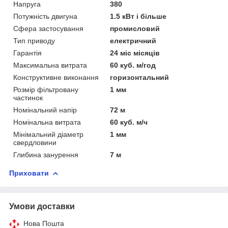
Напруга
380
Потужність двигуна
1.5 кВт і більше
Сфера застосування
промисловий
Тип приводу
електричний
Гарантія
24 міс місяців
Максимальна витрата
60 куб. м/год
Конструктивне виконання
горизонтальний
Розмір фільтровану
1 мм
частинок
Номінальний напір
72 м
Номінальна витрата
60 куб. м/ч
Мінімальний діаметр
1 мм
свердловини
Глибина занурення
7 м
Приховати
Умови доставки
Нова Пошта