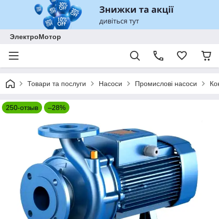
ЭлектроМотор
Товари та послуги
Насоси
Промислові насоси
Ко
250-отзыв
–28%