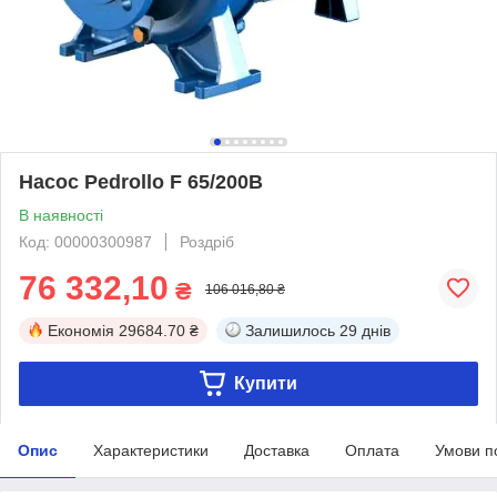
Насос Pedrollo F 65/200B
В наявності
Код: 00000300987
Роздріб
76 332,10
₴
106 016,80 ₴
Економія
29684.70 ₴
Залишилось
29 днів
Купити
Опис
Характеристики
Доставка
Оплата
Умови п