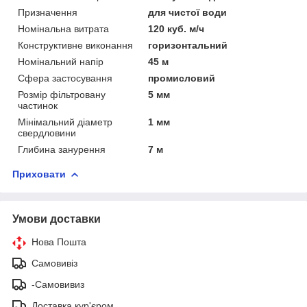
Призначення
для чистої води
Номінальна витрата
120 куб. м/ч
Конструктивне виконання
горизонтальний
Номінальний напір
45 м
Сфера застосування
промисловий
Розмір фільтровану
5 мм
частинок
Мінімальний діаметр
1 мм
свердловини
Глибина занурення
7 м
Приховати
Умови доставки
Нова Пошта
Самовивіз
-Самовивиз
Доставка кур'єром