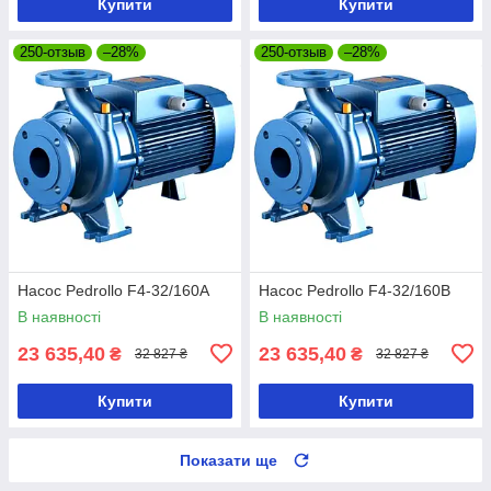
Купити
Купити
250-отзыв
–28%
250-отзыв
–28%
Насос Pedrollo F4-32/160A
Насос Pedrollo F4-32/160B
В наявності
В наявності
23 635,40
23 635,40
₴
₴
32 827 ₴
32 827 ₴
Купити
Купити
Показати ще