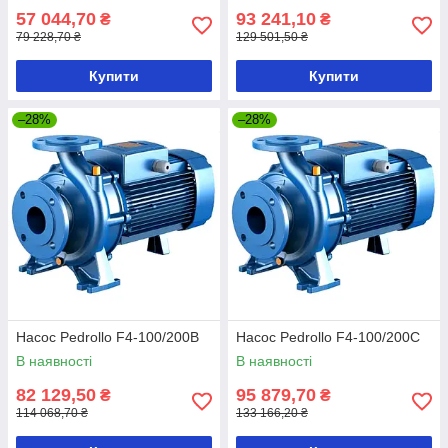
57 044,70
93 241,10
₴
₴
79 228,70 ₴
129 501,50 ₴
Купити
Купити
–28%
–28%
Насос Pedrollo F4-100/200B
Насос Pedrollo F4-100/200C
В наявності
В наявності
82 129,50
95 879,70
₴
₴
114 068,70 ₴
133 166,20 ₴