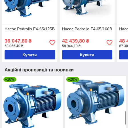
Насос Pedrollo F4-65/125B
Насос Pedrollo F4-65/160B
Насо
36 047,80
42 439,80
48 
₴
₴
50 066,40 ₴
58 944,10 ₴
67 30
Купити
Купити
Акційні пропозиції та новинки
–28%
–28%