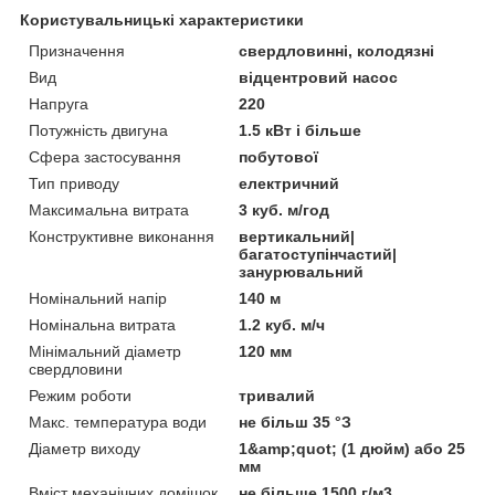
Користувальницькі характеристики
Призначення
свердловинні, колодязні
Вид
відцентровий насос
Напруга
220
Потужність двигуна
1.5 кВт і більше
Сфера застосування
побутової
Тип приводу
електричний
Максимальна витрата
3 куб. м/год
Конструктивне виконання
вертикальний|
багатоступінчастий|
занурювальний
Номінальний напір
140 м
Номінальна витрата
1.2 куб. м/ч
Мінімальний діаметр
120 мм
свердловини
Режим роботи
тривалий
Макс. температура води
не більш 35 °З
Діаметр виходу
1&amp;quot; (1 дюйм) або 25
мм
Вміст механічних домішок
не більше 1500 г/м3