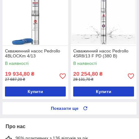
Скважинний насос Pedrollo
Скважинний насос Pedrollo
4BLOCKm 4/13
4SR8/13 F PD (380 В)
В наявності
В наявності
19 934,80
20 254,80
₴
₴
27 687,20 ₴
28 131,70 ₴
Купити
Купити
Показати ще
Про нас
96% позитивних з 136 відгуків за рік