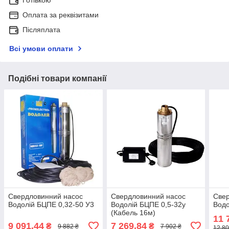
Оплата за реквізитами
Післяплата
Всі умови оплати
Подібні товари компанії
Свердловинний насос
Свердловинний насос
Свер
Водолій БЦПЕ 0,32-50 У3
Водолій БЦПЕ 0,5-32у
Водо
(Кабель 16м)
11 
9 091,44
7 269,84
₴
₴
9 882 ₴
7 902 ₴
12 80