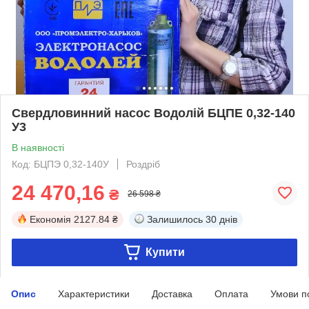
Свердловинний насос Водолій БЦПЕ 0,32-140
У3
В наявності
Код: БЦПЭ 0,32-140У
Роздріб
24 470,16
₴
26 598 ₴
Економія
2127.84 ₴
Залишилось
30 днів
Купити
Опис
Характеристики
Доставка
Оплата
Умови п