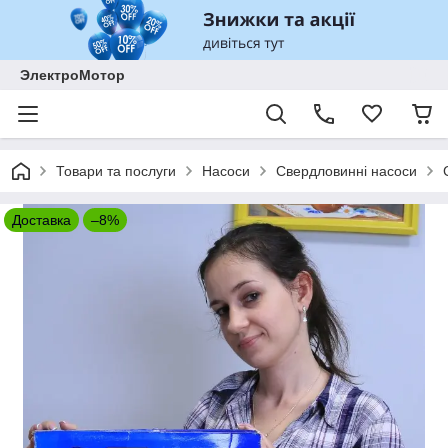
ЭлектроМотор
Товари та послуги
Насоси
Свердловинні насоси
Доставка
–8%