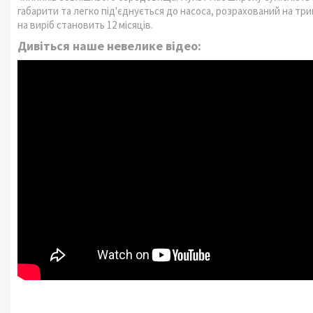
габарити та легко під'єднується до насоса, розрахований на три
на виріб становить 12 місяців.
Дивіться наше невелике відео: