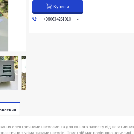
Купити
+380634261010
овлення
ання електричними насосами та для їхнього захисту від негативни
практично з усіма типами насосів. Пристрій має порівняно невеликі