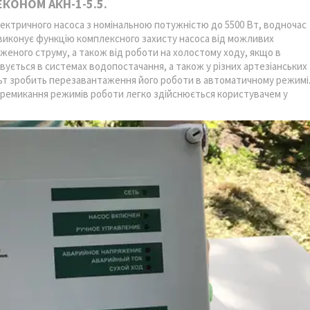
ЕКОНОМ АКН-1-5.5.
ктричного насоса з номінальною потужністю до 5500 Вт, водночас
 виконує функцію комплексного захисту насоса від можливих
женого струму, а також від роботи на холостому ходу, якщо в
вується в системах водопостачання, а також у різних артезіанських
льт зробить перезавантаження його роботи в автоматичному режимі
ремикання режимів роботи легко здійснюється користувачем у