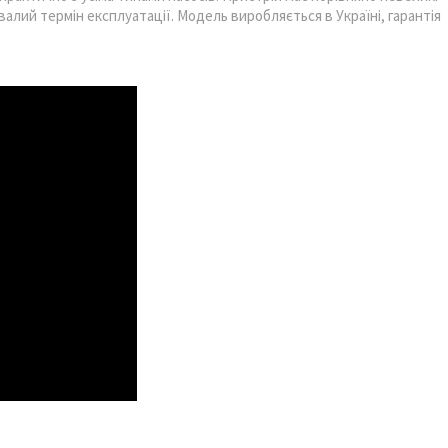
валий термін експлуатації. Модель виробляється в Україні, гарантія