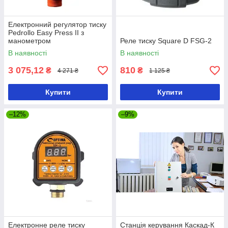
Електронний регулятор тиску
Pedrollo Easy Press II з
манометром
Реле тиску Square D FSG-2
В наявності
В наявності
3 075,12
810
₴
₴
4 271 ₴
1 125 ₴
Купити
Купити
–12%
–9%
Електронне реле тиску
Станція керування Каскад-К