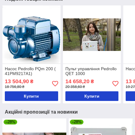
Насос Pedrollo PQm 200 (
Пульт управління Pedrollo
Насо
41PM9217A1)
QET 1000
13 504,90
14 658,20
13 
₴
₴
18 756,80 ₴
20 358,60 ₴
19 27
Купити
Купити
Акційні пропозиції та новинки
–28%
–28%