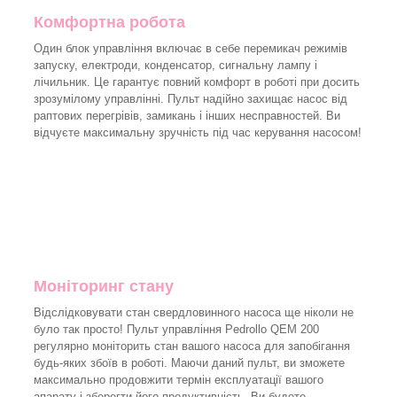
Комфортна робота
Один блок управління включає в себе перемикач режимів
запуску, електроди, конденсатор, сигнальну лампу і
лічильник. Це гарантує повний комфорт в роботі при досить
зрозумілому управлінні. Пульт надійно захищає насос від
раптових перегрівів, замикань і інших несправностей. Ви
відчуєте максимальну зручність під час керування насосом!
Моніторинг стану
Відслідковувати стан свердловинного насоса ще ніколи не
було так просто! Пульт управління Pedrollo QEM 200
регулярно моніторить стан вашого насоса для запобігання
будь-яких збоїв в роботі. Маючи даний пульт, ви зможете
максимально продовжити термін експлуатації вашого
апарату і зберегти його продуктивність. Ви будете