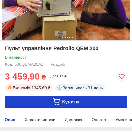
Пульт управління Pedrollo QEM 200
В наявності
Код: 530QEMA20A1
Роздріб
3 459,90
₴
4 805,50 ₴
Економія
1345.60 ₴
Залишилось
31 день
Купити
Опис
Характеристики
Доставка
Оплата
Умови п