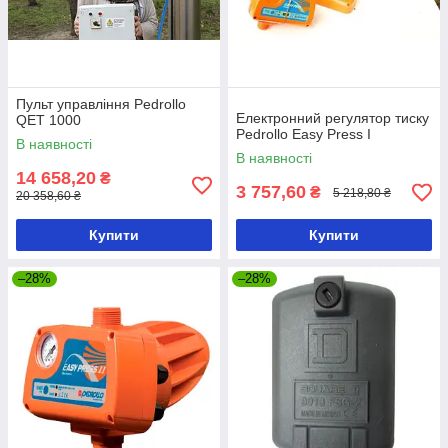
Пульт управління Pedrollo
Електронний регулятор тиску
QET 1000
Pedrollo Easy Press I
В наявності
В наявності
14 658,20
₴
3 757,60
₴
5 218,80 ₴
20 358,60 ₴
Купити
Купити
–28%
–28%