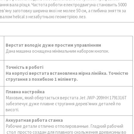
ння вала різця. Частота роботи електродвигуна становить 5000
'яну заготовку ширина якої не молее 50 см, а глибина зняття за
валом helical з незабутньою геометрією лез.
Верстат володіє дуже простим управлінням
Дана машина оснащена мінімальним набором кнопок.
Точність в роботі
На корпусі верстата встановлена мірна лінійка. Точністю
стругання з похибкою 1 міліметр.
Плавна настройка
Маховик, який обертається верстата Jet JWP-209HH 1791316T
забезпечує дуже плавне стругання дерев'яних деталей по
висоті.
Аккуратная работа станка
Рабочие детали отлично отполированные. Гладкий рабочий
стол просто создан для плавного скольжения древисины во