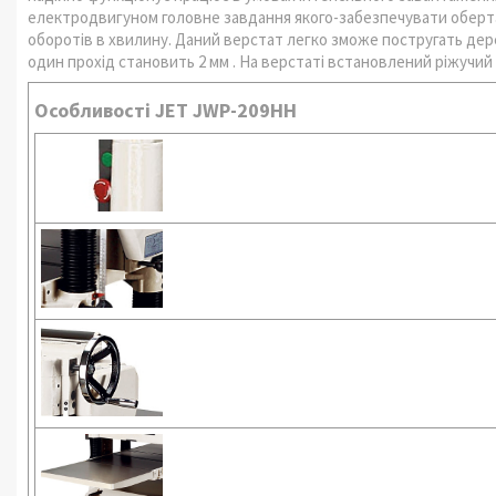
електродвигуном головне завдання якого-забезпечувати оберта
оборотів в хвилину. Даний верстат легко зможе постругать дерев
один прохід становить 2 мм . На верстаті встановлений ріжучий 
Особливості JET JWP-209HH