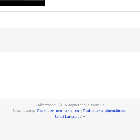
Сайт створений на маркетплейсі
Prom.ua
Електромотор |
Поскаржитися на контент
|
Політика конфіденційності
Select Language
▼