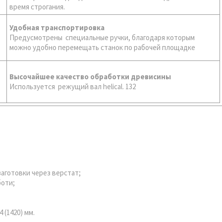
время строгания.
Удобная транспортировка
Предусмотрены специальные ручки, благодаря которым
можно удобно перемещать станок по рабочей площадке
Высочайшее качество обработки древисины
Используется режущий вал helical. 132
аготовки через верстат;
боти;
 (1420) мм.