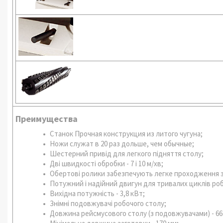
Преимущества
Станок Прочная конструкция из литого чугуна;
Ножи служат в 20 раз дольше, чем обычные;
Шестерний привід для легкого підняття столу;
Дві швидкості обробки - 7 і 10 м/хв;
Обертові ролики забезпечують легке проходження з
Потужний і надійний двигун для тривалих циклів ро
Вихідна потужність - 3,8 кВт;
Знімні подовжувачі робочого столу;
Довжина рейсмусового столу (з подовжувачами) - 664