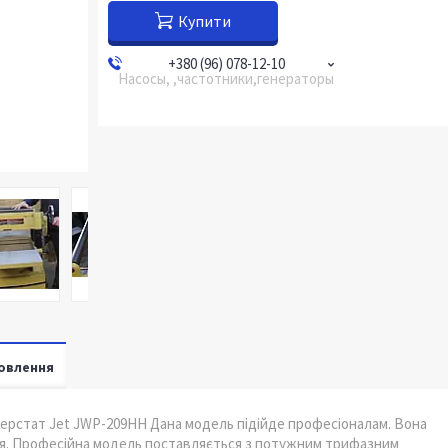
Купити
+380 (96) 078-12-10
Насосы, ,частотники,генераторы
овлення
ерстат Jet JWP-209HH Дана модель підійде професіоналам. Вона
ня. Професійна модель поставляється з потужним трифазним