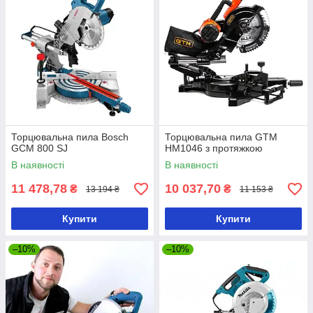
Торцювальна пила Bosch
Торцювальна пила GTM
GCM 800 SJ
HM1046 з протяжкою
В наявності
В наявності
11 478,78
10 037,70
₴
₴
13 194 ₴
11 153 ₴
Купити
Купити
–10%
–10%