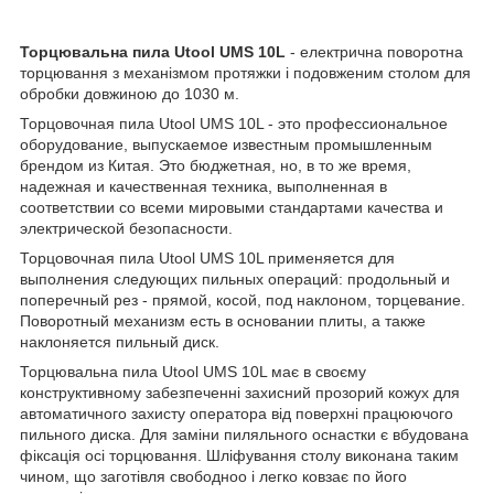
Торцювальна пила Utool UMS 10L
- електрична поворотна
торцювання з механізмом протяжки і подовженим столом для
обробки довжиною до 1030 м.
Торцовочная пила Utool UMS 10L - это профессиональное
оборудование, выпускаемое известным промышленным
брендом из Китая. Это бюджетная, но, в то же время,
надежная и качественная техника, выполненная в
соответствии со всеми мировыми стандартами качества и
электрической безопасности.
Торцовочная пила Utool UMS 10L применяется для
выполнения следующих пильных операций: продольный и
поперечный рез - прямой, косой, под наклоном, торцевание.
Поворотный механизм есть в основании плиты, а также
наклоняется пильный диск.
Торцювальна пила Utool UMS 10L має в своєму
конструктивному забезпеченні захисний прозорий кожух для
автоматичного захисту оператора від поверхні працюючого
пильного диска. Для заміни пиляльного оснастки є вбудована
фіксація осі торцювання. Шліфування столу виконана таким
чином, що заготівля свободноо і легко ковзає по його