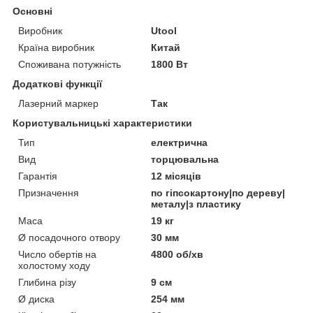
Основні
Виробник
Utool
Країна виробник
Китай
Споживана потужність
1800 Вт
Додаткові функції
Лазерний маркер
Так
Користувальницькі характеристики
Тип
електрична
Вид
торцювальна
Гарантія
12 місяців
Призначення
по гіпсокартону|по дереву|
металу|з пластику
Маса
19 кг
Ø посадочного отвору
30 мм
Число обертів на
4800 об/хв
холостому ходу
Глибина різу
9 см
Ø диска
254 мм