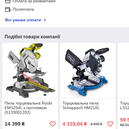
Оплата за реквізитами
Післяплата
Всі умови оплати
Подібні товари компанії
Пила торцювальна Ryobi
Торцювальна пила
Торц
EMS254L з протяжкою
Scheppach HM210L
LS1
(5133001202)
59 
14 399
4 319,04
₴
₴
4 499 ₴
66 21