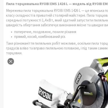
Пила торцювальна RYOBI EMS 1426 L — модель від RYOBI EM
Мережева пила торцювальна RYOBI EMS 1426 L — це японська п
класу складності в приватній столярній майстерні. Пила торцю
середньої потужності 1,4 кВт, який здатний запустити пиляльни
швидкість обертання забезпечує виконання якісне та швидке вик
поперечне, поздовжнє, похиле різання
прямий, косий, комбінований різ.
Таке різноманіття пиляльних робіт можливе, оскільки пила тор
градусів вліво та вправо пиляльною головкою, і під таким самим
торцовки.