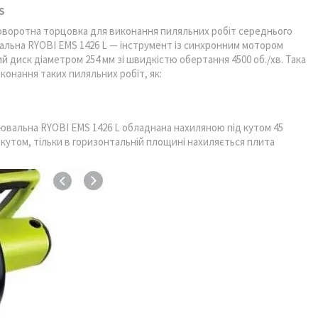
S
оворотна торцовка для виконання пиляльних робіт середнього
вальна RYOBI EMS 1426 L — інструмент із синхронним мотором
й диск діаметром 254 мм зі швидкістю обертання 4500 об./хв. Така
онання таких пиляльних робіт, як:
цювальна RYOBI EMS 1426 L обладнана нахиляною під кутом 45
 кутом, тільки в горизонтальній площині нахиляється плита