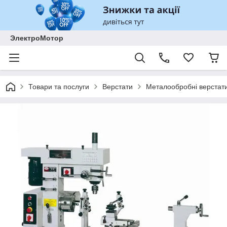
ЭлектроМотор
Товари та послуги
Верстати
Металообробні верстат