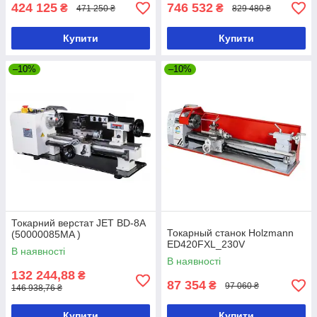
424 125
746 532
₴
₴
471 250 ₴
829 480 ₴
Купити
Купити
–10%
–10%
Токарний верстат JET BD-8A
Токарный станок Holzmann
(50000085MA )
ED420FXL_230V
В наявності
В наявності
132 244,88
₴
87 354
₴
97 060 ₴
146 938,76 ₴
Купити
Купити