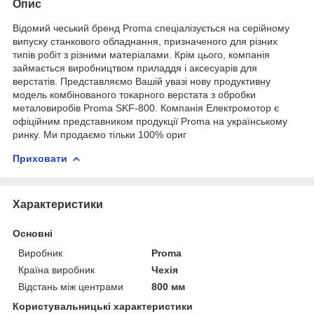
Опис
Відомий чеський бренд Proma спеціалізується на серійному
випуску станкового обладнання, призначеного для різних
типів робіт з різними матеріалами. Крім цього, компанія
займається виробництвом приладдя і аксесуарів для
верстатів. Представляємо Вашій увазі нову продуктивну
модель комбінованого токарного верстата з обробки
металовиробів Proma SKF-800. Компанія Електромотор є
офіційним представником продукції Proma на українському
ринку. Ми продаємо тільки 100% ориг
Приховати
Характеристики
Основні
Виробник
Proma
Країна виробник
Чехія
Відстань між центрами
800 мм
Користувальницькі характеристики