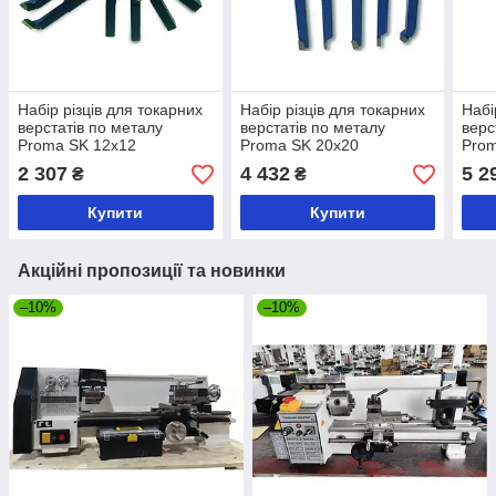
Набір різців для токарних
Набір різців для токарних
Набі
верстатів по металу
верстатів по металу
верс
Proma SK 12x12
Proma SK 20x20
Prom
2 307
4 432
5 2
₴
₴
Купити
Купити
Акційні пропозиції та новинки
–10%
–10%