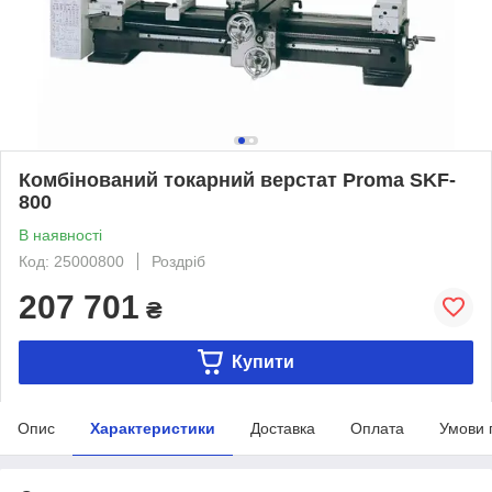
Комбінований токарний верстат Proma SKF-
800
В наявності
Код: 25000800
Роздріб
207 701
₴
Купити
Опис
Характеристики
Доставка
Оплата
Умови 