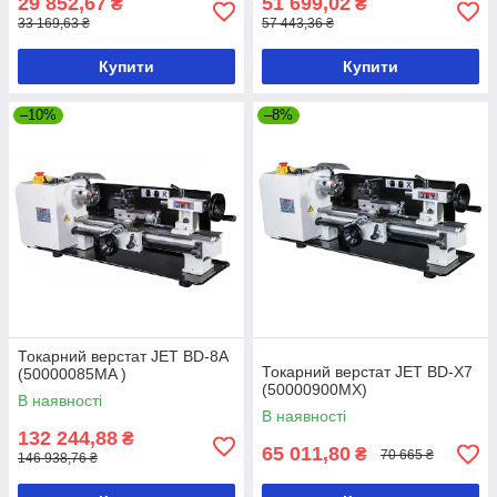
29 852,67
51 699,02
₴
₴
33 169,63 ₴
57 443,36 ₴
Купити
Купити
–10%
–8%
Токарний верстат JET BD-8A
Токарний верстат JET BD-X7
(50000085MA )
(50000900MX)
В наявності
В наявності
132 244,88
₴
65 011,80
₴
70 665 ₴
146 938,76 ₴