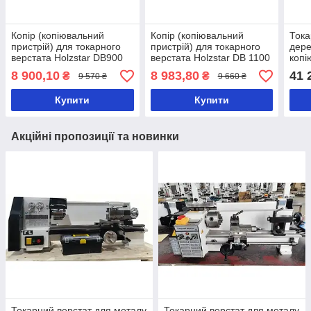
Копір (копіювальний
Копір (копіювальний
Тока
пристрій) для токарного
пристрій) для токарного
дере
верстата Holzstar DB900
верстата Holzstar DB 1100
копі
PRO
8 900,10
8 983,80
41 
₴
₴
9 570 ₴
9 660 ₴
Купити
Купити
Акційні пропозиції та новинки
Токарний верстат для металу
Токарний верстат для металу