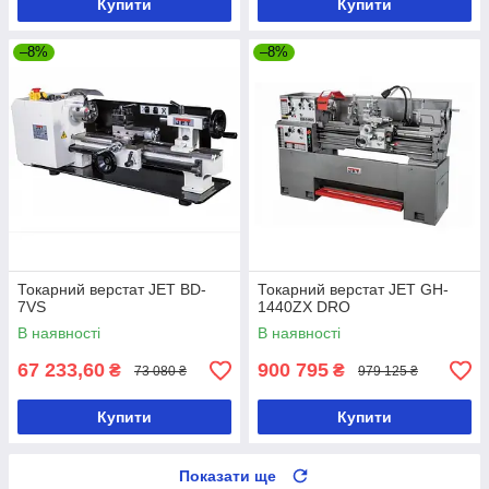
Купити
Купити
–8%
–8%
Токарний верстат JET BD-
Токарний верстат JET GH-
7VS
1440ZX DRO
В наявності
В наявності
67 233,60
900 795
₴
₴
73 080 ₴
979 125 ₴
Купити
Купити
Показати ще