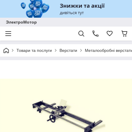
ЭлектроМотор
Товари та послуги
Верстати
Металообробні верстат