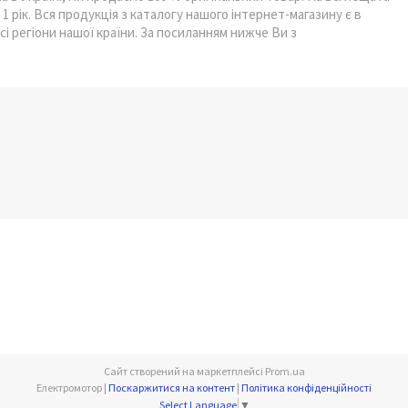
1 рік. Вся продукція з каталогу нашого інтернет-магазину є в
усі регіони нашої країни. За посиланням нижче Ви з
Сайт створений на маркетплейсі
Prom.ua
Електромотор |
Поскаржитися на контент
|
Політика конфіденційності
Select Language
▼