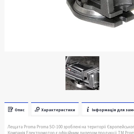
Опис
Характеристики
Інформація для зам
Лещата Proma Proma SO-100 зроблені на території Європейського
Компанія Електромотор є офіційним дилером продукції TM Proma 