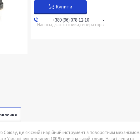
Купити
+380 (96) 078-12-10
Насосы, ,частотники,генераторы
овлення
 Союзу, це якісний і надійний інструмент з поворотним механізмом
в Україні, ми продаємо 100 % оригінальний товар. На всі лещата