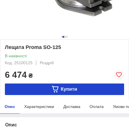
Лещата Proma SO-125
В наявності
Код: 25100125
Роздріб
6 474
₴
Купити
Опис
Характеристики
Доставка
Оплата
Умови п
Опис