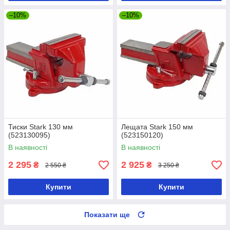
–10%
–10%
Тиски Stark 130 мм
Лещата Stark 150 мм
(523130095)
(523150120)
В наявності
В наявності
2 295
2 925
₴
₴
2 550 ₴
3 250 ₴
Купити
Купити
Показати ще