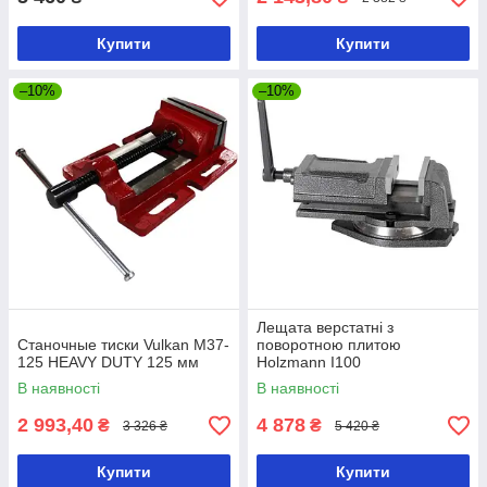
Купити
Купити
–10%
–10%
Лещата верстатні з
Станочные тиски Vulkan M37-
поворотною плитою
125 HEAVY DUTY 125 мм
Holzmann I100
В наявності
В наявності
2 993,40
4 878
₴
₴
3 326 ₴
5 420 ₴
Купити
Купити