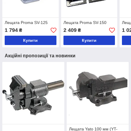
Лещата Proma SV-125
Лещата Proma SV-150
Лещ
1 794
2 409
1 0
₴
₴
Купити
Купити
Акційні пропозиції та новинки
Лещата Yato 100 мм (YT-