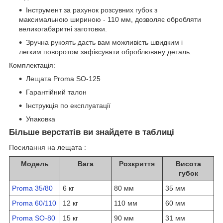
Інструмент за рахунок розсувних губок з
максимальною шириною - 110 мм, дозволяє обробляти
великогабаритні заготовки.
Зручна рукоять дасть вам можливість швидким і
легким поворотом зафіксувати оброблювану деталь.
Комплектація:
Лещата Proma SO-125
Гарантійний талон
Інструкція по експлуатації
Упаковка
Більше верстатів ви знайдете в таблиці
Посилання на лещата :
Модель
Вага
Розкриття
Висота
губок
Proma 35/80
6 кг
80 мм
35 мм
Proma 60/110
12 кг
110 мм
60 мм
Proma SO-80
15 кг
90 мм
31 мм