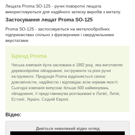
Лещата Proma SO-125 - ручні поворотні лещата
використовуються для надійного затиску виробів з металу.
Застосування лещат Proma SO-125
Proma SO-125 - застосовуються на металообробних
підприємствах спільно з фрезерними і свердлильними
верстатами.
Бренд Proma
Чеська компанія була заснована в 1992 році, яка виготовляє
деревообробне обладнання, інструменти та різні ручні
інструменти. Продукція Proma відрізняється своєю
довговічністю, надійністю і відповідає всім нормам якості.
Сьогодні компанія випускає більше 600 найменувань
обладнання, її представництва розташовані в Латвії, Литві,
Естонії, Україні, Східній Європі.
Відео:
Дивіться невеликий відео огляд