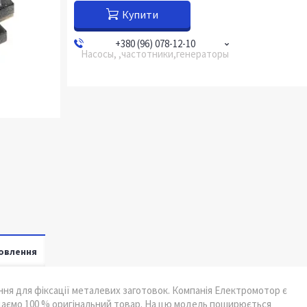
Купити
+380 (96) 078-12-10
Насосы, ,частотники,генераторы
овлення
ня для фіксації металевих заготовок. Компанія Електромотор є
одаємо 100 % оригінальний товар. На цю модель поширюється