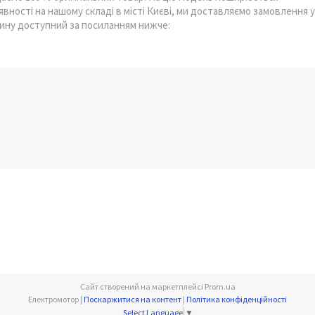
наявності на нашому складі в місті Києві, ми доставляємо замовлення у
зину доступний за посиланням нижче:
Сайт створений на маркетплейсі
Prom.ua
Електромотор |
Поскаржитися на контент
|
Політика конфіденційності
Select Language
▼