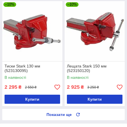
–10%
–10%
Тиски Stark 130 мм
Лещата Stark 150 мм
(523130095)
(523150120)
В наявності
В наявності
2 295
2 925
₴
₴
2 550 ₴
3 250 ₴
Купити
Купити
Показати ще