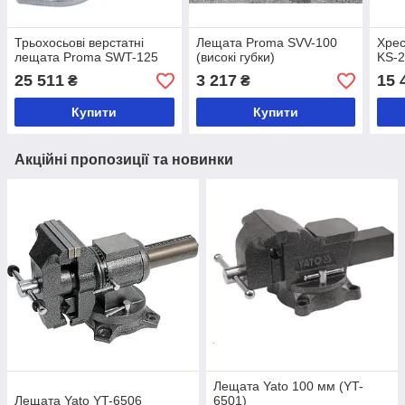
Трьохосьові верстатні
Лещата Proma SVV-100
Хрес
лещата Proma SWT-125
(високі губки)
KS-
25 511
3 217
15 
₴
₴
Купити
Купити
Акційні пропозиції та новинки
Лещата Yato 100 мм (YT-
Лещата Yato YT-6506
6501)