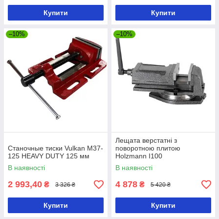
Купити
Купити
–10%
–10%
Лещата верстатні з
Станочные тиски Vulkan M37-
поворотною плитою
125 HEAVY DUTY 125 мм
Holzmann I100
В наявності
В наявності
2 993,40
4 878
₴
₴
3 326 ₴
5 420 ₴
Купити
Купити