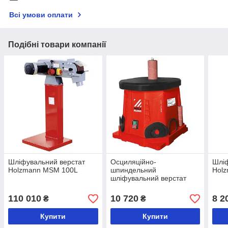
Всі умови оплати
Подібні товари компанії
Шліфувальний верстат
Осциляційно-
Шліф
Holzmann MSM 100L
шпиндельний
Holz
шліфувальний верстат
Holzmann OSS75A
110 010
10 720
8 2
₴
₴
Купити
Купити