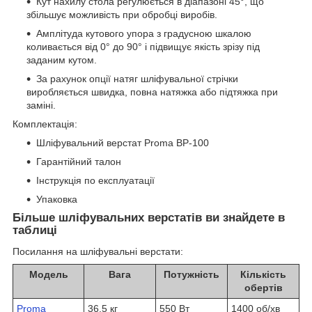
Кут нахилу стола регулюється в діапазоні 45°, що
збільшує можливість при обробці виробів.
Амплітуда кутового упора з градусною шкалою
коливається від 0° до 90° і підвищує якість зрізу під
заданим кутом.
За рахунок опції натяг шліфувальної стрічки
виробляється швидка, повна натяжка або підтяжка при
заміні.
Комплектація:
Шліфувальний верстат Proma BP-100
Гарантійний талон
Інструкція по експлуатації
Упаковка
Більше шліфувальних верстатів ви знайдете в
таблиці
Посилання на шліфувальні верстати:
Модель
Вага
Потужність
Кількість
обертів
Proma
36.5 кг
550 Вт
1400 об/хв