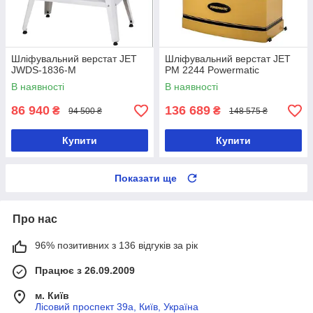
Шліфувальний верстат JET
Шліфувальний верстат JET
JWDS-1836-М
PM 2244 Powermatic
В наявності
В наявності
86 940
136 689
₴
₴
94 500 ₴
148 575 ₴
Купити
Купити
Показати ще
Про нас
96% позитивних з 136 відгуків за рік
Працює з 26.09.2009
м. Київ
Лісовий проспект 39а, Київ, Україна