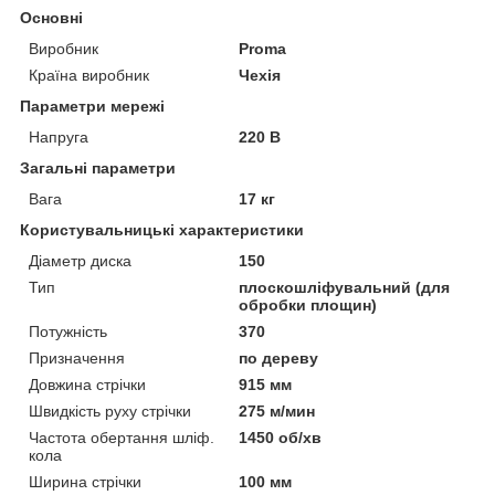
Основні
Виробник
Proma
Країна виробник
Чехія
Параметри мережі
Напруга
220 В
Загальні параметри
Вага
17 кг
Користувальницькі характеристики
Діаметр диска
150
Тип
плоскошліфувальний (для
обробки площин)
Потужність
370
Призначення
по дереву
Довжина стрічки
915 мм
Швидкість руху стрічки
275 м/мин
Частота обертання шліф.
1450 об/хв
кола
Ширина стрічки
100 мм