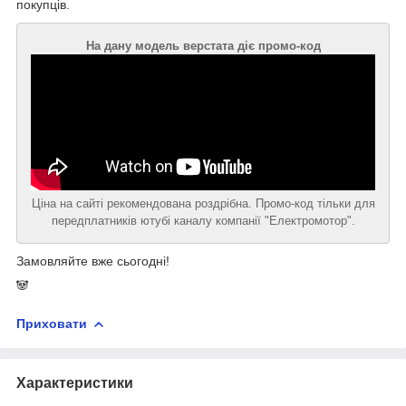
покупців.
На дану модель верстата діє промо-код
Ціна на сайті рекомендована роздрібна. Промо-код тільки для
передплатників ютубі каналу компанії "Електромотор".
Замовляйте вже сьогодні!
🐼
Приховати
Характеристики