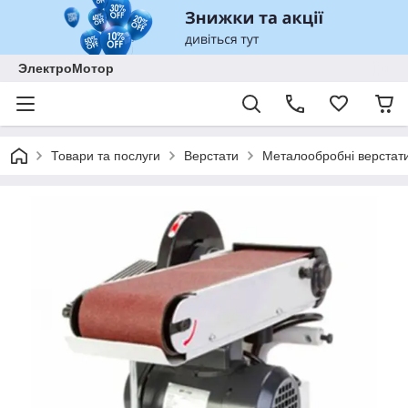
ЭлектроМотор
Товари та послуги
Верстати
Металообробні верстат