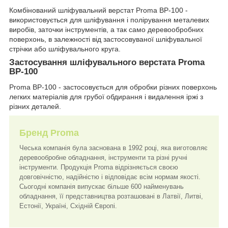
Комбінований шліфувальний верстат Proma BP-100 -
використовується для шліфування і полірування металевих
виробів, заточки інструментів, а так само деревообробних
поверхонь, в залежності від застосовуваної шліфувальної
стрічки або шліфувального круга.
Застосування шліфувального верстата Proma
BP-100
Proma BP-100 - застосовується для обробки різних поверхонь
легких матеріалів для грубої обдирання і видалення іржі з
різних деталей.
Бренд Proma
Чеська компанія була заснована в 1992 році, яка виготовляє
деревообробне обладнання, інструменти та різні ручні
інструменти. Продукція Proma відрізняється своєю
довговічністю, надійністю і відповідає всім нормам якості.
Сьогодні компанія випускає більше 600 найменувань
обладнання, її представництва розташовані в Латвії, Литві,
Естонії, Україні, Східній Європі.