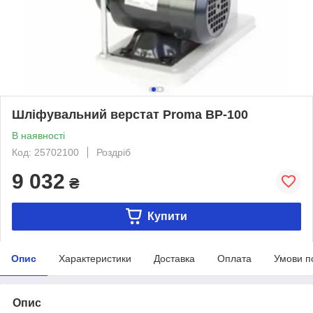
Шліфувальний верстат Proma BP-100
В наявності
Код: 25702100
Роздріб
9 032
₴
Купити
Опис
Характеристики
Доставка
Оплата
Умови п
Опис