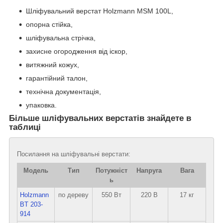
Шліфувальний верстат Holzmann MSM 100L,
опорна стійка,
шліфувальна стрічка,
захисне огородження від іскор,
витяжний кожух,
гарантійний талон,
технічна документація,
упаковка.
Більше шліфувальних верстатів знайдете в
таблиці
Посилання на шліфувальні верстати:
Модель
Тип
Потужніст
Напруга
Вага
ь
Holzmann
по дереву
550 Вт
220 В
17 кг
BT 203-
914