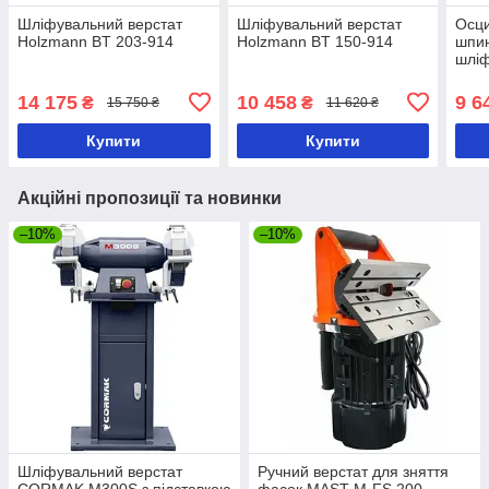
Шліфувальний верстат
Шліфувальний верстат
Осци
Holzmann BT 203-914
Holzmann BT 150-914
шпи
шліф
Hol
14 175
10 458
9 6
₴
₴
15 750 ₴
11 620 ₴
Купити
Купити
Акційні пропозиції та новинки
–10%
–10%
Шліфувальний верстат
Ручний верстат для зняття
CORMAK M300S з підставкою
фасок MAST M-FS 200