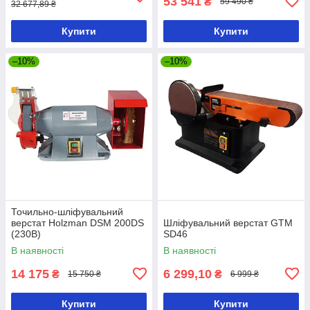
53 541
₴
59 490 ₴
32 677,89 ₴
Купити
Купити
–10%
–10%
Точильно-шліфувальний
верстат Holzman DSM 200DS
Шліфувальний верстат GTM
(230В)
SD46
В наявності
В наявності
14 175
6 299,10
₴
₴
15 750 ₴
6 999 ₴
Купити
Купити