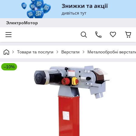
ЭлектроМотор
Товари та послуги
Верстати
Металообробні верстат
–10%