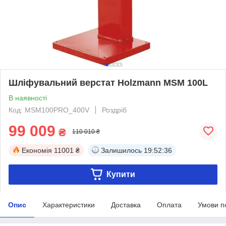
Шліфувальний верстат Holzmann MSM 100L
В наявності
Код: MSM100PRO_400V
Роздріб
99 009
₴
110 010 ₴
Економія
11001 ₴
Залишилось
19:52:35
Купити
Опис
Характеристики
Доставка
Оплата
Умови п