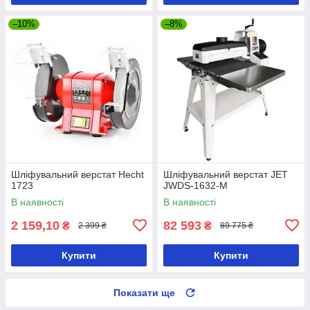
–10%
–8%
Шліфувальний верстат Hecht
Шліфувальний верстат JET
1723
JWDS-1632-M
В наявності
В наявності
2 159,10
82 593
₴
₴
2 399 ₴
89 775 ₴
Купити
Купити
Показати ще