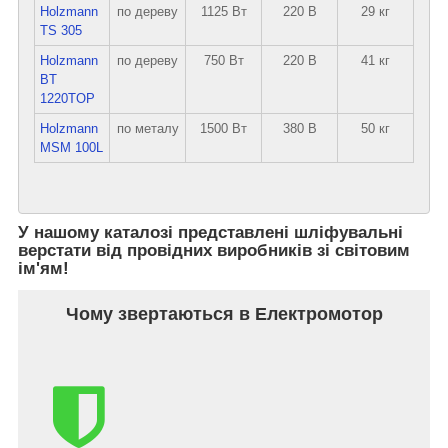
Holzmann
по дереву
1125 Вт
220 В
29 кг
TS 305
Holzmann
по дереву
750 Вт
220 В
41 кг
BT
1220TOP
Holzmann
по металу
1500 Вт
380 В
50 кг
MSM 100L
У нашому каталозі представлені шліфувальні
верстати від провідних виробників зі світовим
ім'ям!
Чому звертаються в Електромотор