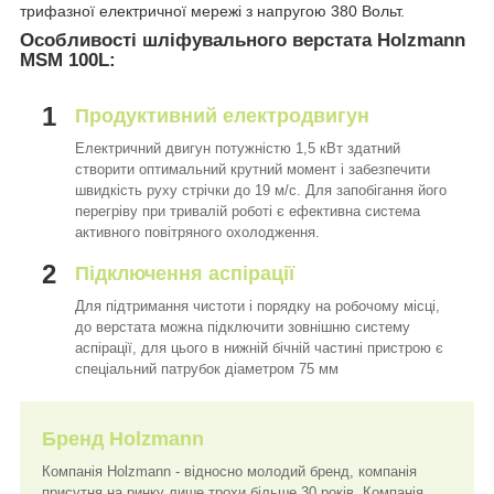
трифазної електричної мережі з напругою 380 Вольт.
Особливості шліфувального верстата Holzmann
MSM 100L:
1
Продуктивний електродвигун
Електричний двигун потужністю 1,5 кВт здатний
створити оптимальний крутний момент і забезпечити
швидкість руху стрічки до 19 м/с. Для запобігання його
перегріву при тривалій роботі є ефективна система
активного повітряного охолодження.
2
Підключення аспірації
Для підтримання чистоти і порядку на робочому місці,
до верстата можна підключити зовнішню систему
аспірації, для цього в нижній бічній частині пристрою є
спеціальний патрубок діаметром 75 мм
Бренд Holzmann
Компанія Holzmann - відносно молодий бренд, компанія
присутня на ринку лише трохи більше 30 років. Компанія