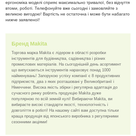
ергономіка моделі сприяє максимально тривалої, без відчуття
втоми, роботі. Телефонуйте вже сьогодні і замовляйте з
великою вигодою! Вартість не остаточна і може бути набагато
нижче заявленої!
Бренд
Makita
Торгова марка Makita є лідером в області розробки
інструментів для будівництва, садівництва і різних
промислових матеріалів. На сьогоднішній день асортимент
що випускаються інструментів нараховує понад 1000
найменувань! Запорукою успіху компанії є 8 продуктивних
підприємств, два з яких розташовані у Великобританії і
Німеччини. Висока якість збірки і регулярна адаптація до
сучасного ринку роблять продукцію Makita дуже
популярною по всій земній кулі! Вибираючи Makita, ви
вибираєте високі стандарти якості, технологічність і
довголіття в роботі! На нашому сайті вам доступна тільки
краща продукція від японського виробника з регулярними
сезонними акціями!