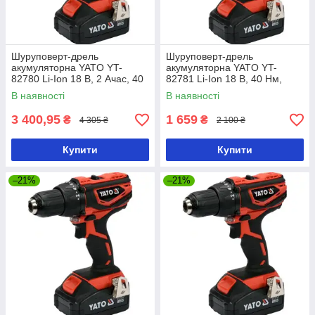
Шуруповерт-дрель
Шуруповерт-дрель
акумуляторна YATO YT-
акумуляторна YATO YT-
82780 Li-Ion 18 В, 2 Ачас, 40
82781 Li-Ion 18 В, 40 Нм,
Нм, ↓13 мм
he13 мм без акумулятора
В наявності
В наявності
3 400,95
1 659
₴
₴
4 305 ₴
2 100 ₴
Купити
Купити
–21%
–21%