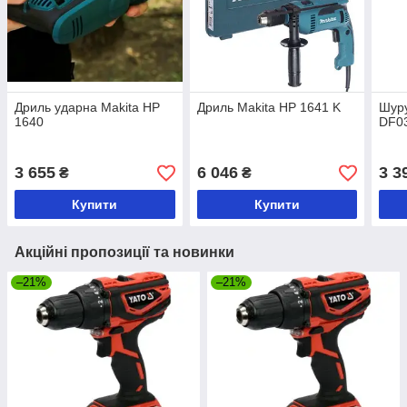
Дриль ударна Makita HP
Дриль Makita HP 1641 K
Шуру
1640
DF0
3 655
6 046
3 3
₴
₴
Купити
Купити
Акційні пропозиції та новинки
–21%
–21%