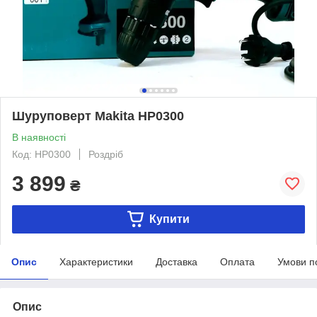
Шуруповерт Makita HP0300
В наявності
Код: HP0300
Роздріб
3 899
₴
Купити
Опис
Характеристики
Доставка
Оплата
Умови п
Опис