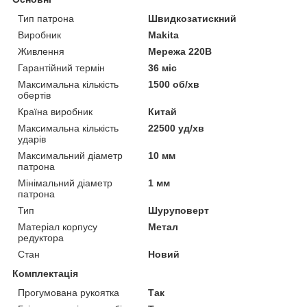
Тип патрона
Швидкозатискний
Виробник
Makita
Живлення
Мережа 220В
Гарантійний термін
36 міс
Максимальна кількість
1500 об/хв
обертів
Країна виробник
Китай
Максимальна кількість
22500 уд/хв
ударів
Максимальний діаметр
10 мм
патрона
Мінімальний діаметр
1 мм
патрона
Тип
Шуруповерт
Матеріал корпусу
Метал
редуктора
Стан
Новий
Комплектація
Прогумована рукоятка
Так