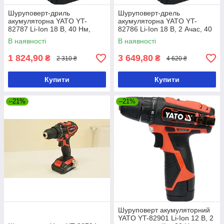
Шуруповерт-дриль
Шуруповерт-дрель
акумуляторна YATO YT-
акумуляторна YATO YT-
82787 Li-Ion 18 В, 40 Нм,
82786 Li-Ion 18 В, 2 Ачас, 40
he13 мм без акумулятора
Нм, ↓13 мм
В наявності
В наявності
1 824,90
3 649,80
₴
₴
2 310 ₴
4 620 ₴
Купити
Купити
–21%
–21%
Шуруповерт акумуляторний
YATO YT-82901 Li-Ion 12 В, 2