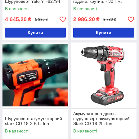
Шуруповерт Yato YT-82794
години, крутий. - 30 Нм,
патрон he10 мм
В наявності
В наявності
4 645,20
2 986,20
₴
₴
5 880 ₴
3 780 ₴
Купити
Купити
Акумуляторна дриль-
Шуруповерт акумуляторний
шуруповерт акумуляторний
stark CD-18-2 B Li-Ion
Stark CD 18-2Li-Ion
В наявності
В наявності