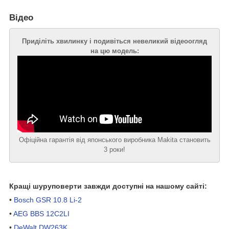
Відео
Приділіть хвилинку і подивіться невеликий відеоогляд
на цю модель
:
Офіційна гарантія від японського виробника Makita становить
3 роки!
Кращі шуруповерти завжди доступні на нашому сайті:
•
Bosch GSR 10.8 Li-2
•
AEG BBS 12C2LI
•
DeWalt DW263K