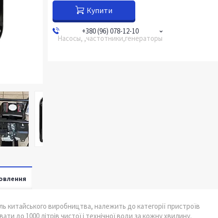
Купити
+380 (96) 078-12-10
Насосы, ,частотники,генераторы
овлення
ль китайського виробництва, належить до категорії пристроїв
ти до 1000 літрів чистої і технічної води за кожну хвилину.