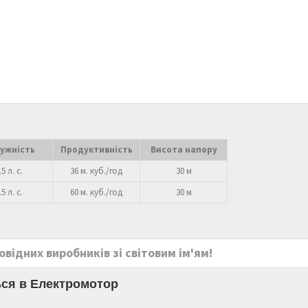
ужність
Продуктивність
Висота напору
.5 л. с.
36 м. куб./год
30 м
.5 л. с.
60 м. куб./год
30 м
відних виробників зі світовим ім'ям!
ся в Електромотор