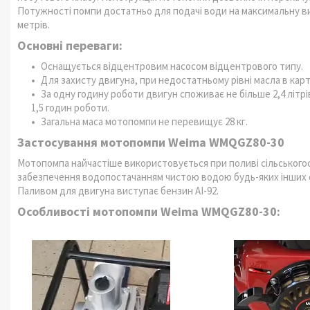
Потужності помпи достатньо для подачі води на максимальну вис
метрів.
Основні переваги:
Оснащується відцентровим насосом відцентрового типу.
Для захисту двигуна, при недостатньому рівні масла в кар
За одну годину роботи двигун споживає не більше 2,4 літр
1,5 годин роботи.
Загальна маса мотопомпи не перевищує 28 кг.
Застосування мотопомпи Weima WMQGZ80-30
Мотопомпа найчастіше використовується при поливі сільського
забезпечення водопостачанням чистою водою будь-яких інших об'є
Паливом для двигуна виступає бензин АІ-92.
Особливості мотопомпи Weima WMQGZ80-30: