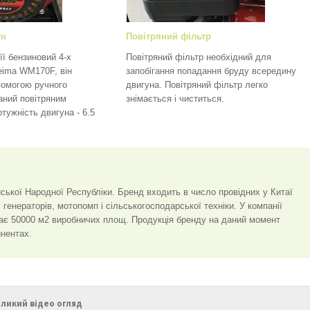
ун
Повітряний фільтр
ї бензиновий 4-х
Повітряний фільтр необхідний для
eima WM170F, він
запобігання попадання бруду всередину
помогою ручного
двигуна. Повітряний фільтр легко
аний повітряним
знімається і чиститься.
ужність двигуна - 6.5
йської Народної Республіки. Бренд входить в число провідних у Китаї
 генераторів, мотопомп і сільськогосподарської техніки. У компанії
 має 50000 м2 виробничих площ. Продукція бренду на даний момент
инентах.
ликий відео огляд