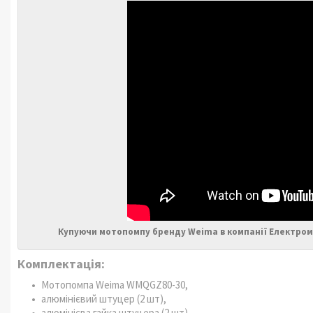
Купуючи мотопомпу бренду Weima в компанії Електром
Комплектація:
Мотопомпа Weima WMQGZ80-30,
алюмінієвий штуцер (2 шт),
алюмінієва гайка штуцера (2 шт),