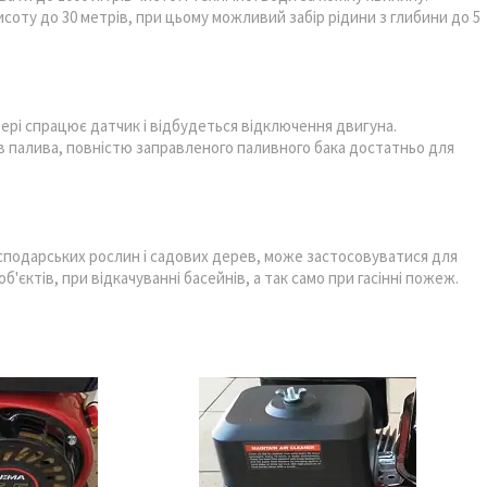
оту до 30 метрів, при цьому можливий забір рідини з глибини до 5
тері спрацює датчик і відбудеться відключення двигуна.
ів палива, повністю заправленого паливного бака достатньо для
сподарських рослин і садових дерев, може застосовуватися для
ктів, при відкачуванні басейнів, а так само при гасінні пожеж.