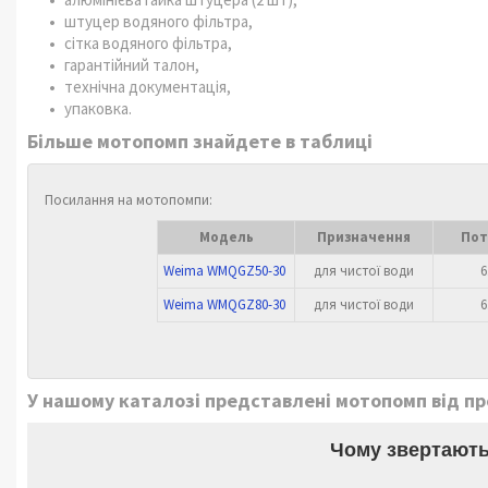
штуцер водяного фільтра,
сітка водяного фільтра,
гарантійний талон,
технічна документація,
упаковка.
Більше мотопомп знайдете в таблиці
Посилання на мотопомпи:
Модель
Призначення
Пот
Weima WMQGZ50-30
для чистої води
6
Weima WMQGZ80-30
для чистої води
6
У нашому каталозі представлені мотопомп від про
Чому звертають