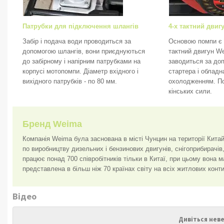
Патрубки для підключення шлангів
4-х тактний двиг
Забір і подача води проводиться за
Основою помпи є ї
допомогою шлангів, вони приєднуються
тактний двигун W
до забірному і напірним патрубками на
заводиться за до
корпусі мотопомпи. Діаметр вхідного і
стартера і обладн
вихідного патрубків - по 80 мм.
охолодженням. Пот
кінських сили.
Бренд Weima
Компанія Weima була заснована в місті Чунцин на території Кита
по виробництву дизельних і бензинових двигунів, снігоприбирачів,
працює понад 700 співробітників тільки в Китаї, при цьому вона
представлена в більш ніж 70 країнах світу на всіх житлових конт
Відео
Дивіться неве