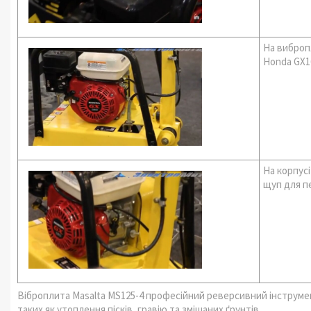
На виброп
Honda GX16
На корпус
щуп для пе
Віброплита Masalta MS125-4 професійний реверсивний інструме
таких як утоплення пісків, гравію та змішаних ґрунтів.