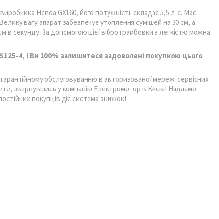
робника Honda GX160, його потужність складає 5,5 л. с. Має
Велику вагу апарат забезпечує утоплення сумішей на 30 см, а
см в секунду. За допомогою цієї вібротрамбовки з легкістю можна
S125-4, і Ви 100% залишитеся задоволені покупкою цього
слягарантійному обслуговуванню в авторизованої мережі сервісних
ете, звернувшись у компанію Електромотор в Києві! Надаємо
 постійних покупців діє система знижок!