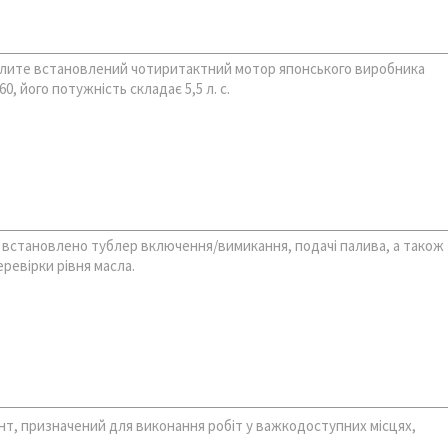
лите встановлений чотиритактний мотор японського виробника
0, його потужність складає 5,5 л. с.
і встановлено тублер включення/вимикання, подачі палива, а також
ревірки рівня масла.
нт, призначений для виконання робіт у важкодоступних місцях,