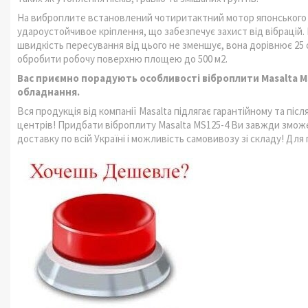
На виброплите встановлений чотиритактний мотор японського ви
удароустойчивое кріплення, що забезпечує захист від вібрацій. 
швидкість пересування від цього не зменшує, вона дорівнює 25 
обробити робочу поверхню площею до 500 м2.
Вас приємно порадують особливості
віброплити Masalta M
обладнання.
Вся продукція від компанії Masalta підлягає гарантійному та пі
центрів! Придбати віброплиту Masalta MS125-4 Ви завжди змож
доставку по всій Україні і можливість самовивозу зі складу! Для