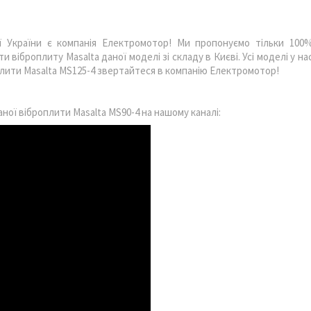
ії України є компанія Електромотор!
Ми пропонуємо тільки 100
 віброплиту Masalta даної моделі зі складу в Києві. Усі моделі у на
оплити Masalta MS125-4 звертайтеся в компанію Електромотор!
аної віброплити
Masalta MS90-4 на нашому каналі: