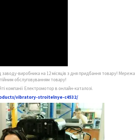
ід заводу-виробника на 12 місяців з дня придбання товару! Мережа
антійним обслуговуванням товару!
ті компанії Електромотор в онлайн-каталозі.
oducts/vibratory-stroitelnye-c4532/