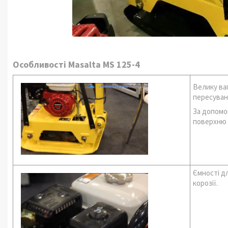
Особливості Masalta MS 125-4
Велику ваг
пересуванн
За допомо
поверхню 
Ємності дл
корозії.