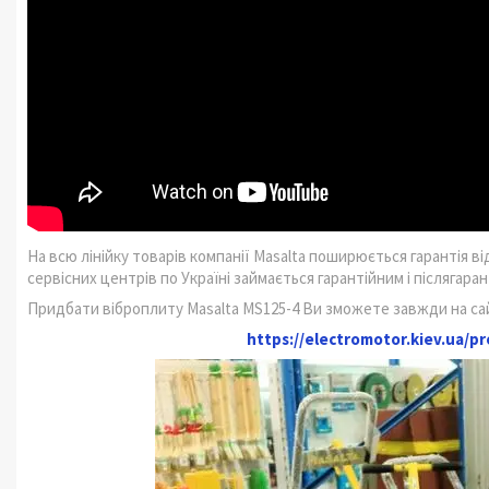
На всю лінійку товарів компанії Masalta поширюється гарантія в
сервісних центрів по Україні займається гарантійним і післягар
Придбати віброплиту Masalta MS125-4 Ви зможете завжди на сай
https://electromotor.kiev.ua/pr