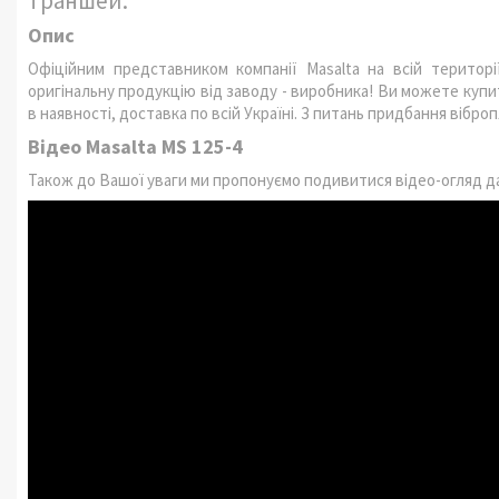
траншей.
Опис
Офіційним представником компанії Masalta на всій територ
оригінальну продукцію від заводу - виробника!
Ви можете купити
в наявності, доставка по всій Україні. З питань придбання вібр
Відео Masalta MS 125-4
Також до Вашої уваги ми пропонуємо подивитися відео-огляд д