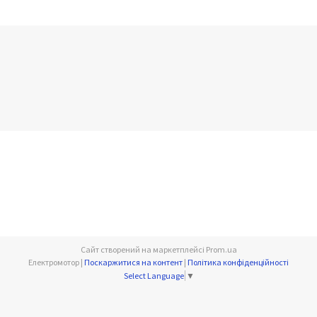
Сайт створений на маркетплейсі
Prom.ua
Електромотор |
Поскаржитися на контент
|
Політика конфіденційності
Select Language
▼