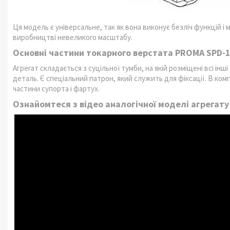
Ця модель є універсальне, так як вона виконує безліч функцій і 
виробництві невеликого масштабу.
Основні частини токарного верстата PROMA SPD-
Агрегат складається з суцільної тумби, на якій розміщені всі ін
деталь. Є спеціальний патрон, який служить для фіксації. В ком
частини супорта і фартух.
Ознайомтеся з відео аналогічної моделі агрегату