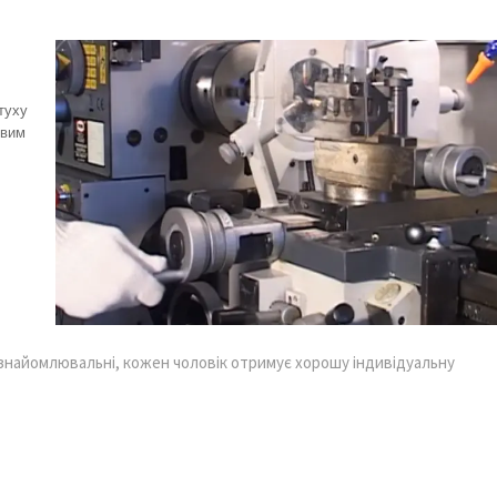
туху
ивим
ознайомлювальні, кожен чоловік отримує хорошу індивідуальну