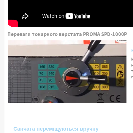
Переваги токарного верстата PROMA SPD-1000P
Санчата переміщуються вручну