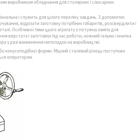
ким виробником обладнання для столярних і слюсарних
ональна і служить для цілого переліку завдань. З допомогою
ування, відрізати заготовку потрібних габаритів, розсвердлити і
еталі. Особливостями цього агрегату є потужна лампа для
ня верстата і заготовки під час роботи, ножний гальмо і кнопка
ора у разі виникнення неполадок на виробництві.
бо конусоподібної форми. Міцний сталевий різець поступово
ься оператором.