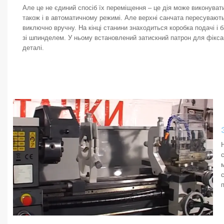
Але це не єдиний спосіб їх переміщення – це дія може виконуват
також і в автоматичному режимі. Але верхні санчата пересувают
виключно вручну. На кінці станини знаходиться коробка подачі і 
зі шпинделем. У ньому встановлений затискний патрон для фіксац
деталі.