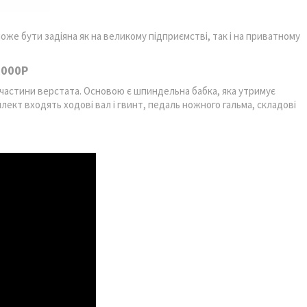
може бути задіяна як на великому підприємстві, так і на приватному
1000P
ші частини верстата. Основою є шпиндельна бабка, яка утримує
плект входять ходові вал і гвинт, педаль ножного гальма, складові