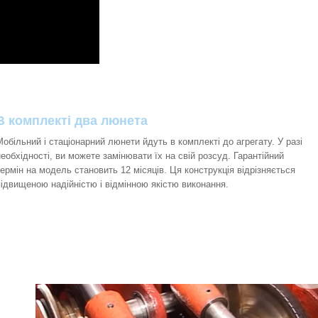
В комплекті два люнета
Мобільний і стаціонарний люнети йдуть в комплекті до агрегату. У разі
необхідності, ви можете замінювати їх на свій розсуд. Гарантійний
термін на модель становить 12 місяців. Ця конструкція відрізняється
підвищеною надійністю і відмінною якістю виконання.