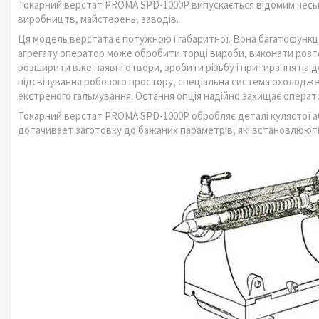
Токарний верстат PROMA SPD-1000P випускається відомим чесь
виробництв, майстерень, заводів.
Ця модель верстата є потужною і габаритної. Вона багатофункці
агрегату оператор може обробити торці вироби, виконати розточ
розширити вже наявні отвори, зробити різьбу і притирання на д
підсвічування робочого простору, спеціальна система охолоджен
екстреного гальмування. Остання опція надійно захищає операт
Токарний верстат PROMA SPD-1000P обробляє деталі кулястої а
дотачивает заготовку до бажаних параметрів, які встановлюют