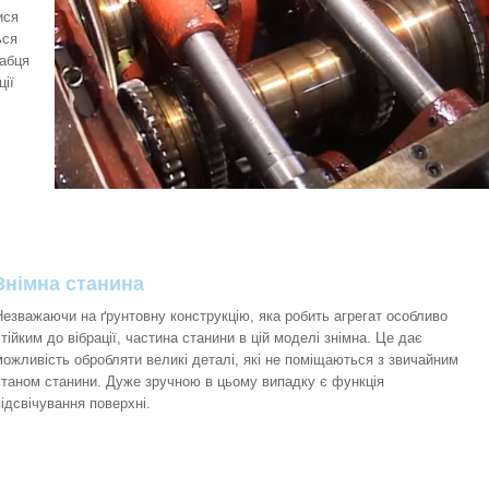
ися
ься
бабця
ії
Знімна станина
Незважаючи на ґрунтовну конструкцію, яка робить агрегат особливо
стійким до вібрації, частина станини в цій моделі знімна. Це дає
можливість обробляти великі деталі, які не поміщаються з звичайним
станом станини. Дуже зручною в цьому випадку є функція
підсвічування поверхні.