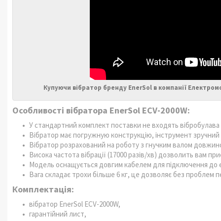
Купуючи вібратор бренду EnerSol в компанії Електром
Особливості вібратора EnerSol ECV-2000W:
У стандартний комплект поставки не входять вібробулава і
Вібратор має погружную конструкцію, інструмент зручний 
Вібратор розрахований на роботу з гнучким валом довжино
Висока частота вібрації (17000 разів/хв) дозволить вам при
Модель оснащується довгим кабелем для підключення до 
Вага складає трохи більше 6 кг, це дозволяє без проблем 
Комплектація:
вібратор EnerSol ECV-2000W,
гарантійний лист,