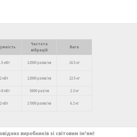
Частота
ужність
Вага
вібрацій
1.5 кВт
12000 разів/хв
16.5 кг
2 кВт
12000 разів/хв
22.5 кг
0.8 кВт
5600 раз/хв
2.3 кг
2 кВт
17000 разів/хв
6.2 кг
відних виробників зі світовим ім'ям!