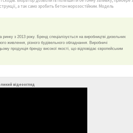
і сходів. Вібратор дозволить поліпшити бетонну заливку, прибере 
нструкції, а так само зробить бетон морозостійким. Модель
на ринку з 2013 року. Бренд спеціалізується на виробництві дизельних
йного живлення, різного будівельного обладнання. Виробничі
 цьому продукція бренду високої якості, що відповідає європейським
еликий відеоогляд