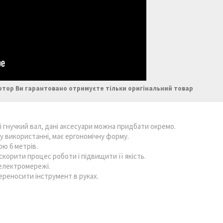
отор Ви гарантовано отримуєте тільки оригінальний товар
 гнучкий вал, дані аксесуари можна придбати окремо.
у використанні, має ергономічну форму.
ю 6 метрів.
скорити процес роботи і підвищити її якість.
електромережі.
переносити інструмент в руках.