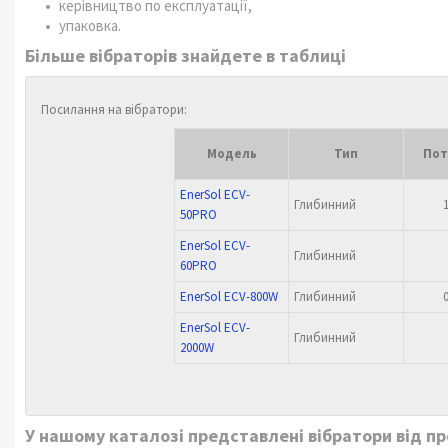
керівництво по експлуатації,
упаковка.
Більше вібраторів знайдете в таблиці
Посилання на вібратори:
Модель
Тип
Пот
EnerSol ECV-
Глибинний
50PRO
EnerSol ECV-
Глибинний
60PRO
EnerSol ECV-800W
Глибинний
EnerSol ECV-
Глибинний
2000W
У нашому каталозі представлені вібратори від про