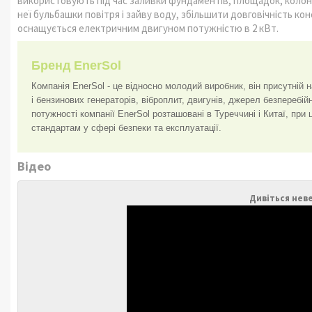
використовують під час заливки фундаментів, площадок, колон 
неї бульбашки повітря і зайву воду, збільшити довговічність ко
оснащується електричним двигуном потужністю в 2 кВт.
Бренд EnerSol
Компанія EnerSol - це відносно молодий виробник, він присутній 
і бензинових генераторів, віброплит, двигунів, джерел безперебі
потужності компанії EnerSol розташовані в Туреччині і Китаї, при
стандартам у сфері безпеки та експлуатації.
Відео
Дивіться нев