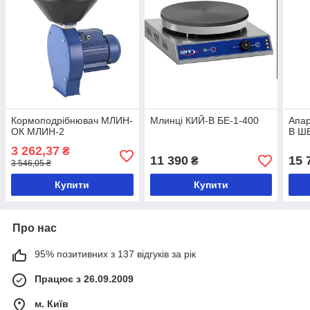
Кормоподрібнювач МЛИН-
Млинці КИЙ-В БЕ-1-400
Апар
ОК МЛИН-2
В Ш
3 262,37
₴
11 390
15 
₴
3 546,05 ₴
Купити
Купити
Про нас
95% позитивних з 137 відгуків за рік
Працює з 26.09.2009
м. Київ