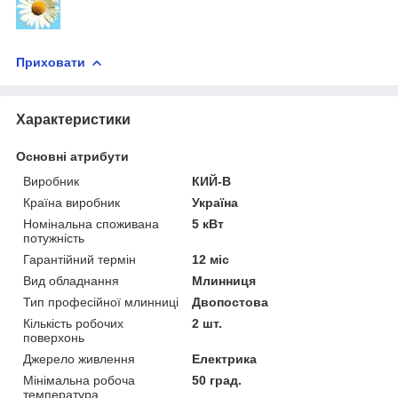
Приховати
Характеристики
Основні атрибути
Виробник
КИЙ-В
Країна виробник
Україна
Номінальна споживана
5 кВт
потужність
Гарантійний термін
12 міс
Вид обладнання
Млинниця
Тип професійної млинниці
Двопостова
Кількість робочих
2 шт.
поверхонь
Джерело живлення
Електрика
Мінімальна робоча
50 град.
температура