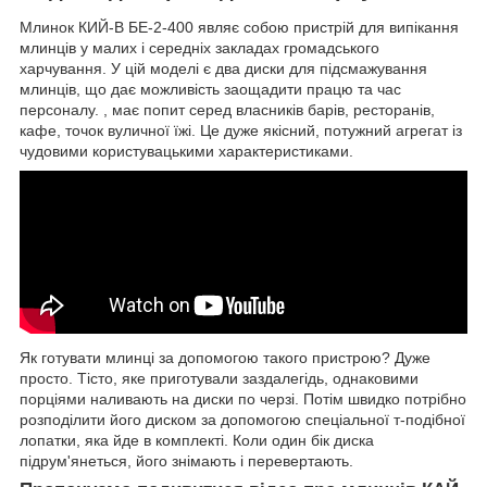
Млинок КИЙ-В БЕ-2-400 являє собою пристрій для випікання
млинців у малих і середніх закладах громадського
харчування. У цій моделі є два диски для підсмажування
млинців, що дає можливість заощадити працю та час
персоналу. , має попит серед власників барів, ресторанів,
кафе, точок вуличної їжі. Це дуже якісний, потужний агрегат із
чудовими користувацькими характеристиками.
Як готувати млинці за допомогою такого пристрою? Дуже
просто. Тісто, яке приготували заздалегідь, однаковими
порціями наливають на диски по черзі. Потім швидко потрібно
розподілити його диском за допомогою спеціальної т-подібної
лопатки, яка йде в комплекті. Коли один бік диска
підрум'янеться, його знімають і перевертають.