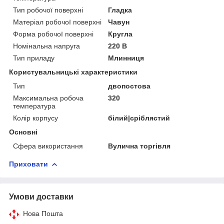
Тип робочої поверхні
Гладка
Матеріал робочої поверхні
Чавун
Форма робочої поверхні
Кругла
Номінальна напруга
220 В
Тип приладу
Млинниця
Користувальницькі характеристики
Тип
двопостова
Максимальна робоча
320
температура
Колір корпусу
білий|сріблястий
Основні
Сфера використання
Вулична торгівля
Приховати
Умови доставки
Нова Пошта