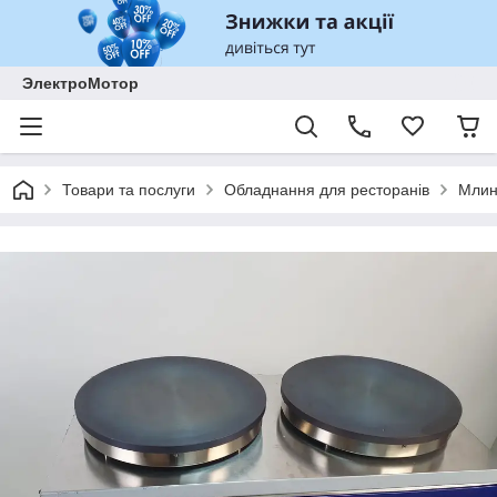
ЭлектроМотор
Товари та послуги
Обладнання для ресторанів
Млин