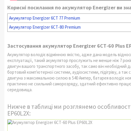
Корисні посилання по акумулятор Energizer ви з
Акумулятор Energizer 6СТ 77 Premium
Акумулятор
Energizer 6СТ-80 Premium
Застосування акумулятор Energizer 6СТ-60 Plus E
Акумулятор володіє відмінною якістю, адже дана модель віднос
експлуатації, такий акумулятор прослужить не менше ніж 7 рок
двигун вашого транспортного засобу, так само він необхідний 
бортовий комп'ютерної системи, аудіосистеми, підігріву, а так
двигуна з максимальною силою в 540 Ампер, батарея володіє ном
практично не схильний саморозряду, здатний ефективно працюв
середовища.
Нижче в таблиці ми розглянемо особливості 
EP60L2X: