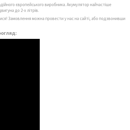
надійного європейського виробника. Акумулятор найчастіше
игуна до 2-х літрів.
тися! Замовлення можна провести у нас на сайті, або подзвонивши
оогляд: