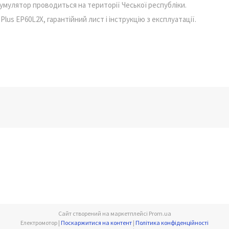
акумулятор проводиться на території Чеської республіки.
lus EP60L2X, гарантійний лист і інструкцію з експлуатації.
Сайт створений на маркетплейсі
Prom.ua
Електромотор |
Поскаржитися на контент
|
Політика конфіденційності