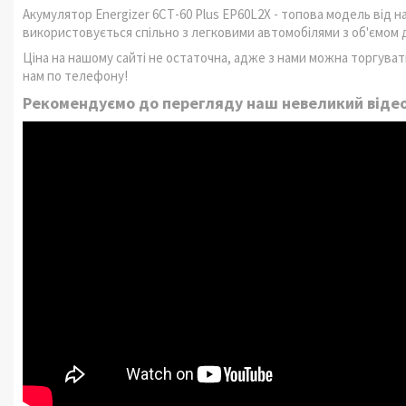
Акумулятор Energizer 6СТ-60 Plus EP60L2X - топова модель від 
використовується спільно з легковими автомобілями з об'ємом дв
Ціна на нашому сайті не остаточна, адже з нами можна торгува
нам по телефону!
Рекомендуємо до перегляду наш невеликий віде