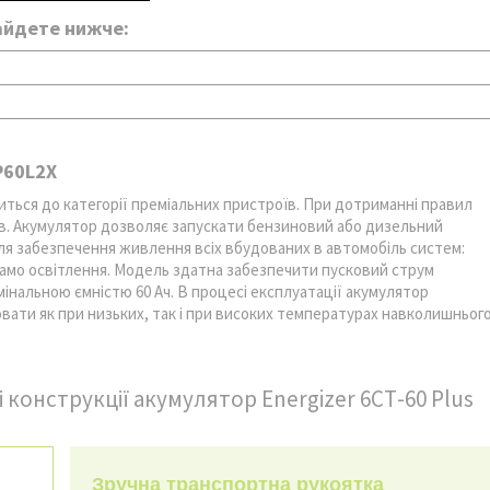
найдете нижче:
P60L2X
иться до категорії преміальних пристроїв. При дотриманні правил
ів. Акумулятор дозволяє запускати бензиновий або дизельний
для забезпечення живлення всіх вбудованих в автомобіль систем:
 само освітлення. Модель здатна забезпечити пусковий струм
інальною ємністю 60 Ач. В процесі експлуатації акумулятор
ати як при низьких, так і при високих температурах навколишньог
конструкції акумулятор Energizer 6СТ-60 Plus
Зручна транспортна рукоятка