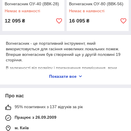
Вогнегасник ОУ-40 (ВВК-28)
Вогнегасник ОУ-80 (ВВК-56)
Немає в наявності
Немає в наявності
12 095
16 095
₴
₴
Вогнегасник - це портативний інструмент, який
використовується для гасіння невеликих локальних пожеж.
Вперше вогнегасник був створений ще у другій половині 19
сторіччя.
В залежності від розміру і призначення приміщення, вони
повинні бути оснащені пересувними або переносними
Показати все
вогнегасниками. Як правило вогнегасник являє собою балон
циліндричної форми, є так само трубка, або ж сопло. При
активації вогнегасника з його сопла під тиском починає
Про нас
виходити речовина, яка здатна загасити полум'я.
За законами України повинні оснащуватися вогнегасниками
95% позитивних з 137 відгуків за рік
всі виробничі цехи, склади, офісні та адміністративні
приміщення, що рекомендується так само обладнати
Працює з 26.09.2009
вогнегасниками та вантажні і легкові автомобілі.
Типи вогнегасників по мобільності:
м. Київ