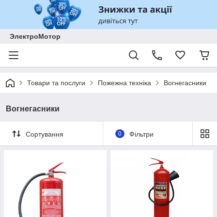
ЭлектроМотор
Товари та послуги
Пожежна техніка
Вогнегасники
Вогнегасники
Сортування
0
Фільтри