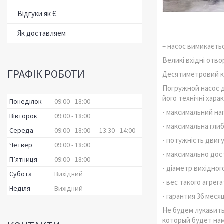
Відгуки як Є
Як доставляем
– насос вимикаєтьс
Великі вхідні отв
ГРАФІК РОБОТИ
Десятиметровий ка
Погружной насос д
його технічні хара
Понеділок
09:00
18:00
- максимальний нап
Вівторок
09:00
18:00
- максимальна глиб
Середа
09:00
18:00
13:30
14:00
- потужність двигу
Четвер
09:00
18:00
- максимально дост
Пʼятниця
09:00
18:00
- діаметр вихідног
Субота
Вихідний
- вес такого агрега
Неділя
Вихідний
- гарантия 36 меся
Не будем лукавить
который будет нам