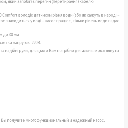
ом, який запобігає перегин (перетирання) кабелю
Comfort володіє датчиком рівня води (або як кажуть в народі –
ос знаходиться у воді – насос працює, тільки рівень води падає
м до 30 мм
зетки напругою 220В.
та надійні руки, для цього Вам потрібно детальніше розглянути
ги Вы получите многофункциональный и надежный насос,