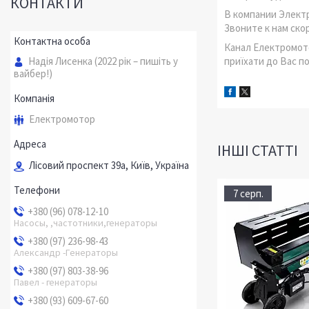
КОНТАКТИ
В компании Элект
Звоните к нам ско
Канал Електромото
Надія Лисенка (2022 рік – пишіть у
приїхати до Вас п
вайбер!)
Електромотор
ІНШІ СТАТТІ
Лісовий проспект 39а, Київ, Україна
7 серп.
+380 (96) 078-12-10
Насосы, ,частотники,генераторы
+380 (97) 236-98-43
Александр -Генераторы
+380 (97) 803-38-96
Павел - генераторы
+380 (93) 609-67-60