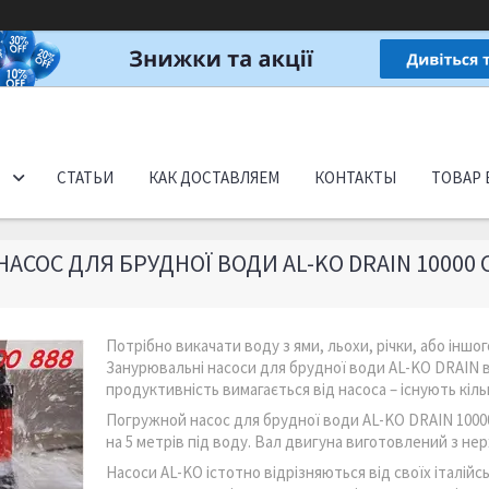
СТАТЬИ
КАК ДОСТАВЛЯЕМ
КОНТАКТЫ
ТОВАР 
АСОС ДЛЯ БРУДНОЇ ВОДИ AL-KO DRAIN 10000
Потрібно викачати воду з ями, льохи, річки, або іншог
Занурювальні насоси для брудної води AL-KO DRAIN вп
продуктивність вимагається від насоса – існують кіль
Погружной насос для брудної води AL-KO DRAIN 10000 
на 5 метрів під воду. Вал двигуна виготовлений з нер
Насоси AL-KO істотно відрізняються від своїх італійс