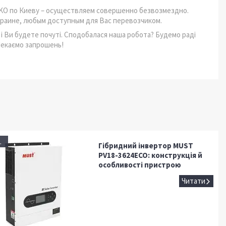
-KO по Киеву – осуществляем совершенно безвозмездно.
 Украине, любым доступным для Вас перевозчиком.
 і Ви будете почуті. Сподобалася наша робота? Будемо раді
Чекаємо запрошень!
.
Гібридний інвертор MUST
PV18-3624ECO: конструкція й
особливості пристрою