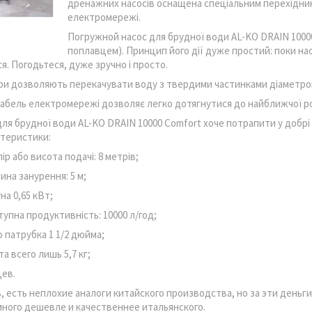
дренажних насосів оснащена спеціальним перехідник
електромережі.
Погружной насос для брудної води AL-KO DRAIN 10000 
поплавцем). Принцип його дії дуже простий: поки нас
я. Погодьтеся, дуже зручно і просто.
ори дозволяють перекачувати воду з твердими частинками діаметро
бель електромережі дозволяє легко дотягнутися до найближчої ро
ля брудної води AL-KO DRAIN 10000 Comfort хоче потрапити у добрі 
ктеристики:
ір або висота подачі: 8 метрів;
ина занурення: 5 м;
на 0,65 кВт;
упна продуктивність: 10000 л/год;
о патрубка 1 1/2 дюйма;
та всего лишь 5,7 кг;
цев.
, есть неплохие аналоги китайского производства, но за эти день
ного дешевле и качественнее итальянского.