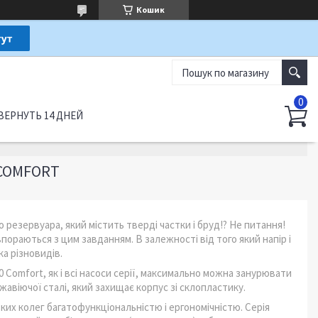
Кошик
ВЕРНУТЬ 14 ДНЕЙ
 COMFORT
о резервуара, який містить тверді частки і бруд!? Не питання!
ораються з цим завданням. В залежності від того який напір і
ка різновидів.
Comfort, як і всі насоси серії, максимально можна занурювати
жавіючої сталі, який захищає корпус зі склопластику.
ьких колег багатофункціональністю і ергономічністю. Серія