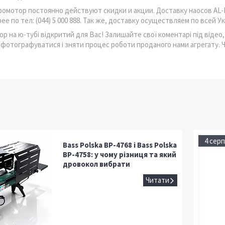
ромотор постоянно действуют скидки и акции. Доставку наосов AL
рее по тел: (044) 5 000 888. Так же, доставку осуществляем по всей
р на ю-тубі відкритий для Вас! Залишайте свої коментарі під відео,
офотографуватися і зняти процес роботи проданого нами агрегату. 
4 серп
Bass Polska BP-4768 і Bass Polska
BP-4758: у чому різниця та який
дровокол вибрати