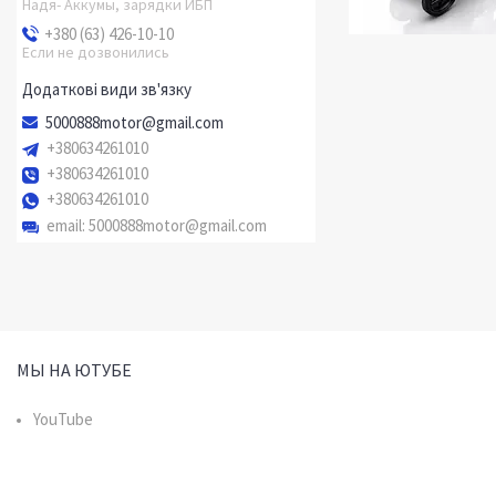
Надя- Аккумы, зарядки ИБП
+380 (63) 426-10-10
Если не дозвонились
5000888motor@gmail.com
+380634261010
+380634261010
+380634261010
email
5000888motor@gmail.com
МЫ НА ЮТУБЕ
YouTube