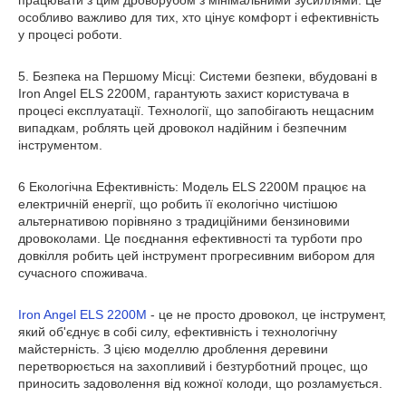
працювати з цим дроворубом з мінімальними зусиллями. Це
особливо важливо для тих, хто цінує комфорт і ефективність
у процесі роботи.
5. Безпека на Першому Місці: Системи безпеки, вбудовані в
Iron Angel ELS 2200M, гарантують захист користувача в
процесі експлуатації. Технології, що запобігають нещасним
випадкам, роблять цей дровокол надійним і безпечним
інструментом.
6 Екологічна Ефективність: Модель ELS 2200M працює на
електричній енергії, що робить її екологічно чистішою
альтернативою порівняно з традиційними бензиновими
дровоколами. Це поєднання ефективності та турботи про
довкілля робить цей інструмент прогресивним вибором для
сучасного споживача.
Iron Angel ELS 2200M
- це не просто дровокол, це інструмент,
який об'єднує в собі силу, ефективність і технологічну
майстерність. З цією моделлю дроблення деревини
перетворюється на захопливий і безтурботний процес, що
приносить задоволення від кожної колоди, що розламується.