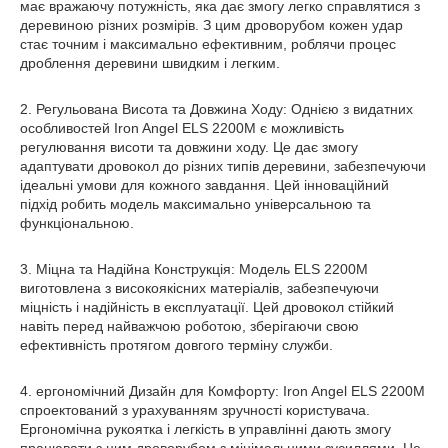
має вражаючу потужність, яка дає змогу легко справлятися з
деревиною різних розмірів. З цим дроворубом кожен удар
стає точним і максимально ефективним, роблячи процес
дроблення деревини швидким і легким.
2. Регульована Висота та Довжина Ходу: Однією з видатних
особливостей Iron Angel ELS 2200M є можливість
регулювання висоти та довжини ходу. Це дає змогу
адаптувати дровокол до різних типів деревини, забезпечуючи
ідеальні умови для кожного завдання. Цей інноваційний
підхід робить модель максимально універсальною та
функціональною.
3. Міцна та Надійна Конструкція: Модель ELS 2200M
виготовлена з високоякісних матеріалів, забезпечуючи
міцність і надійність в експлуатації. Цей дровокол стійкий
навіть перед найважчою роботою, зберігаючи свою
ефективність протягом довгого терміну служби.
4. ергономічний Дизайн для Комфорту: Iron Angel ELS 2200M
спроектований з урахуванням зручності користувача.
Ергономічна рукоятка і легкість в управлінні дають змогу