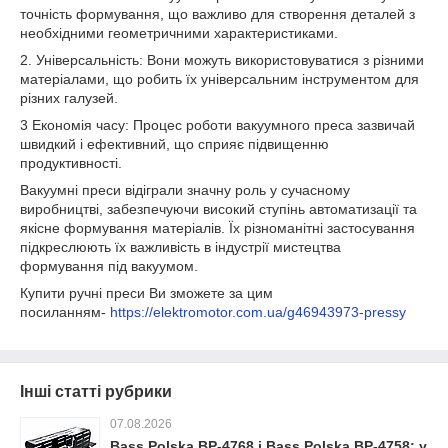
точність формування, що важливо для створення деталей з
необхідними геометричними характеристиками.
2. Універсальність: Вони можуть використовуватися з різними
матеріалами, що робить їх універсальним інструментом для
різних галузей.
3 Економія часу: Процес роботи вакуумного преса зазвичай
швидкий і ефективний, що сприяє підвищенню
продуктивності.
Вакуумні преси відіграли значну роль у сучасному
виробництві, забезпечуючи високий ступінь автоматизації та
якісне формування матеріалів. Їх різноманітні застосування
підкреслюють їх важливість в індустрії мистецтва
формування під вакуумом.
Купити ручні преси Ви зможете за цим
посиланням-
https://elektromotor.com.ua/g46943973-pressy
Інші статті рубрики
07.08.2026
Bass Polska BP-4768 і Bass Polska BP-4758: у