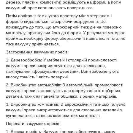
дерево, пластик, композити) розміщують на формі, а потім
вакуумний прес встановлюють поверх нього.
Потім повітря із замкнутого простору між матеріалом і
формою видаляється, створюючи розрідження. Це
призводить до того, що атмосферний тиск діє на поверхню
матеріалу, притягуючи його до форми. У результаті матеріал
приймає необхідну форму, зберігаючи її навіть після того, як
тиск вакууму припиняється.
Застосування вакуумних пресів:
1. Деревообробка: У меблевій і столярній промисловості
вакуумні преси використовуються для склеювання,
ламінування і формування деревини. Вони забезпечують
високу точність і якість поверхні.
2. Виробництво автомобілів: В автомобільній промисловості
вакуумні преси застосовують для формування інтер'єрних
деталей, таких як панелі та обшивки, з різних матеріалів.
3. Виробництво композитів: В аерокосмічній та інших галузях
вакуумні преси використовуються для створення деталей з
вуглепластиків та інших композитних матеріалів.
Переваги вакуумних пресів:
1. Висока точність: Вакуумні преси забезпечують високу