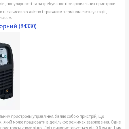
ів, популярності та затребуваності зварювальних пристроїв.
ться високою якістю і тривалим терміном експлуатації,
 часом.
торний (84330)
льним пристроєм управління. Являє собою пристрій, що
ом, який може працювати в декількох режимах зварювання. Одне
пристроєм управління. Дріт використовується від 0,6 мм до 1 мм