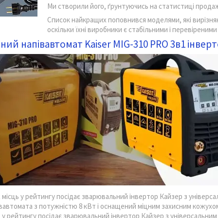
Ми створили його, ґрунтуючись на статистиці продаж
Список найкращих поповнився моделями, які вирізняю
оскільки їхні виробники є стабільними і перевіреними
ний напівавтомат Kaiser MIG-310 PRO 3в1 інвер
 місць у рейтингу посідає зварювальний інвертор Кайзер з універса
івавтомата з потужністю 8 кВт і оснащений міцним захисним кожух
ь у рейтингу посідає зварювальний інвертор Кайзер з універсальним 