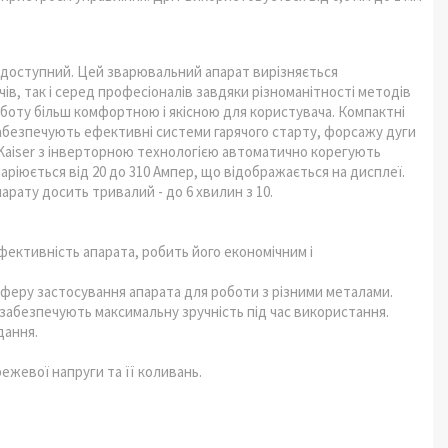
- доступний. Цей зварювальний апарат вирізняється
в, так і серед професіоналів завдяки різноманітності методів
боту більш комфортною і якісною для користувача. Компактні
забезпечують ефективні системи гарячого старту, форсажу дуги
 Kaiser з інверторною технологією автоматично корегують
аріюється від 20 до 310 Ампер, що відображається на дисплеї.
рату досить тривалий - до 6 хвилин з 10.
ективність апарата, робить його економічним і
феру застосування апарата для роботи з різними металами.
забезпечують максимальну зручність під час використання.
дання.
ежевої напруги та її коливань.