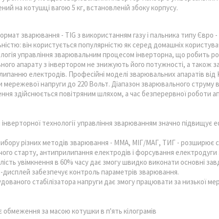
ений на котушці вагою 5 кг, встановленій збоку корпусу.
рмат зварювання - TIG з використанням газу і пальника типу Євро 
ністю: він користується популярністю як серед домашніх користувачі
логія управління зварювальним процесом інверторна, що робить ро
ного апарату з інвертором не знижують його потужності, а також 
илипанню електродів. Професійні моделі зварювальних апаратів від
ни мережевої напруги до 220 Вольт. Діапазон зварювального струму в
ня здійснюється повітряним шляхом, а час безперервної роботи апа
 інверторної технології управління зварюванням значно підвищує еф
ибору різних методів зварювання - ММА, МІГ/МАГ, ТИГ - розширює с
чого старту, антиприлипання електродів і форсування електродуги 
лість увімкнення в 60% часу дає змогу швидко виконати основні зав
-дисплей забезпечує контроль параметрів зварювання.
дованого стабілізатора напруги дає змогу працювати за низької мер
є обмеження за масою котушки в п'ять кілограмів