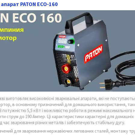
 апарат PATON ECO-160
єві виготовляє високоякісні зварювальні апарати, які не поступают
ртор, в основному призначений для домашнього використання, тако
З потужністю 5,5 кВт і можливістю роботи в режимі максимального н
ти струм до 190 Ампер. Ці характеристики характерні для домашніх
 час зварювання різних металів і забезпечують стабільну дугу.
чений для зварювання нержавіючих легованих сталей, монтажу труб