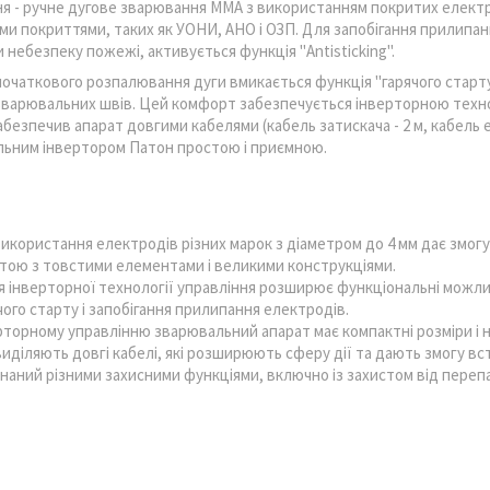
 - ручне дугове зварювання ММА з використанням покритих електро
ими покриттями, таких як УОНИ, АНО і ОЗП. Для запобігання прилипа
 небезпеку пожежі, активується функція "Antisticking".
очаткового розпалювання дуги вмикається функція "гарячого старт
зварювальних швів. Цей комфорт забезпечується інверторною технолог
безпечив апарат довгими кабелями (кабель затискача - 2 м, кабель 
льним інвертором Патон простою і приємною.
икористання електродів різних марок з діаметром до 4 мм дає змог
тою з товстими елементами і великими конструкціями.
 інверторної технології управління розширює функціональні можливо
ого старту і запобігання прилипання електродів.
рторному управлінню зварювальний апарат має компактні розміри і н
иділяють довгі кабелі, які розширюють сферу дії та дають змогу вс
наний різними захисними функціями, включно із захистом від перепад