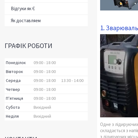
Відгуки як Є
Як доставляем
1. Зварюваль
ГРАФІК РОБОТИ
Понеділок
09:00
18:00
Вівторок
09:00
18:00
Середа
09:00
18:00
13:30
14:00
Четвер
09:00
18:00
Пʼятниця
09:00
18:00
Субота
Вихідний
Неділя
Вихідний
Одне з лідируючих
складається з нап
з лідируючих місц