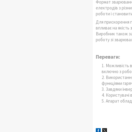
Формат зварювання
електродів з різн
роботи і становити
Для прискорення п
впливає на якість 
Виробник також за
роботу зі зварюва
Переваги:
Можливість в
включно з робо
Використання
функціями гаряч
Завдяки інве
Користувачі в
Апарат облад