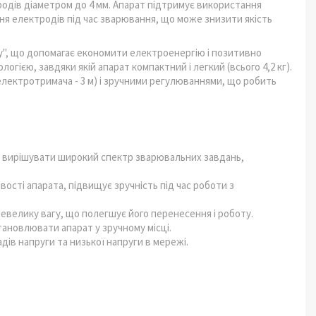
дів діаметром до 4 мм. Апарат підтримує використання
ння електродів під час зварювання, що може знизити якість
у", що допомагає економити електроенергію і позитивно
ією, завдяки якій апарат компактний і легкий (всього 4,2 кг).
електротримача - 3 м) і зручними регулюваннями, що робить
у вирішувати широкий спектр зварювальних завдань,
сті апарата, підвищує зручність під час роботи з
евелику вагу, що полегшує його перенесення і роботу.
тановлювати апарат у зручному місці.
ів напруги та низької напруги в мережі.