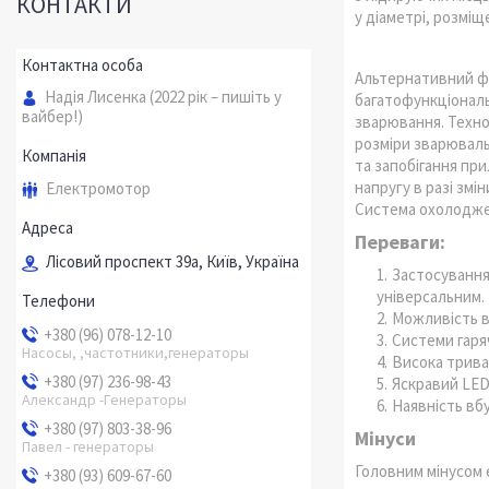
КОНТАКТИ
у діаметрі, розміщ
Альтернативний фо
Надія Лисенка (2022 рік – пишіть у
багатофункціональ
вайбер!)
зварювання. Техно
розміри зварюваль
та запобігання пр
напругу в разі змі
Електромотор
Система охолоджен
Переваги:
Лісовий проспект 39а, Київ, Україна
Застосування
універсальним.
Можливість в
+380 (96) 078-12-10
Системи гаря
Насосы, ,частотники,генераторы
Висока трива
+380 (97) 236-98-43
Яскравий LED
Александр -Генераторы
Наявність вбу
+380 (97) 803-38-96
Мінуси
Павел - генераторы
Головним мінусом 
+380 (93) 609-67-60