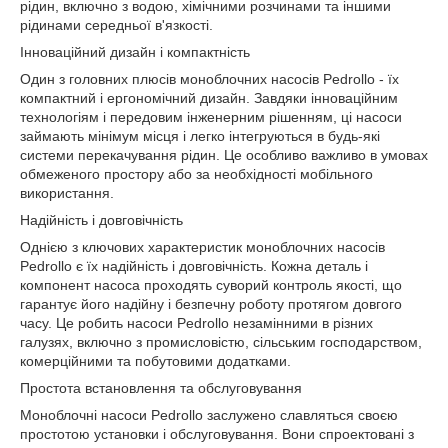
рідин, включно з водою, хімічними розчинами та іншими
рідинами середньої в'язкості.
Інноваційний дизайн і компактність
Один з головних плюсів моноблочних насосів Pedrollo - їх
компактний і ергономічний дизайн. Завдяки інноваційним
технологіям і передовим інженерним рішенням, ці насоси
займають мінімум місця і легко інтегруються в будь-які
системи перекачування рідин. Це особливо важливо в умовах
обмеженого простору або за необхідності мобільного
використання.
Надійність і довговічність
Однією з ключових характеристик моноблочних насосів
Pedrollo є їх надійність і довговічність. Кожна деталь і
компонент насоса проходять суворий контроль якості, що
гарантує його надійну і безпечну роботу протягом довгого
часу. Це робить насоси Pedrollo незамінними в різних
галузях, включно з промисловістю, сільським господарством,
комерційними та побутовими додатками.
Простота встановлення та обслуговування
Моноблочні насоси Pedrollo заслужено славляться своєю
простотою установки і обслуговування. Вони спроектовані з