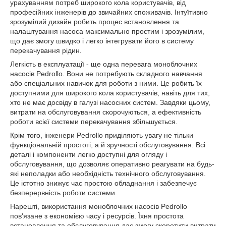
урахуванням потреб широкого кола користувачів, від
професійних інженерів до звичайних споживачів. Інтуїтивно
зрозумілий дизайн робить процес встановлення та
налаштування насоса максимально простим і зрозумілим,
що дає змогу швидко і легко інтегрувати його в систему
перекачування рідин.
Легкість в експлуатації - ще одна перевага моноблочних
насосів Pedrollo. Вони не потребують складного навчання
або спеціальних навичок для роботи з ними. Це робить їх
доступними для широкого кола користувачів, навіть для тих,
хто не має досвіду в галузі насосних систем. Завдяки цьому,
витрати на обслуговування скорочуються, а ефективність
роботи всієї системи перекачування збільшується.
Крім того, інженери Pedrollo приділяють увагу не тільки
функціональній простоті, а й зручності обслуговування. Всі
деталі і компоненти легко доступні для огляду і
обслуговування, що дозволяє оперативно реагувати на будь-
які неполадки або необхідність технічного обслуговування.
Це істотно знижує час простою обладнання і забезпечує
безперервність роботи системи.
Нарешті, використання моноблочних насосів Pedrollo
пов'язане з економією часу і ресурсів. Їхня простота
встановлення та обслуговування дає змогу скоротити витрати