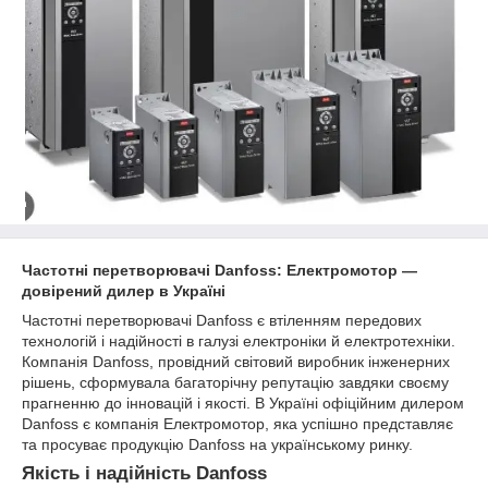
Частотні перетворювачі Danfoss: Електромотор —
довірений дилер в Україні
Частотні перетворювачі Danfoss є втіленням передових
технологій і надійності в галузі електроніки й електротехніки.
Компанія Danfoss, провідний світовий виробник інженерних
рішень, сформувала багаторічну репутацію завдяки своєму
прагненню до інновацій і якості. В Україні офіційним дилером
Danfoss є компанія Електромотор, яка успішно представляє
та просуває продукцію Danfoss на українському ринку.
Якість і надійність Danfoss