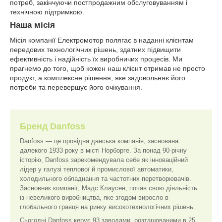
потреб, закінчуючи постпродажним обслуговуванням і
технічною підтримкою.
Наша місія
Місія компанії Електромотор полягає в наданні клієнтам
передових технологічних рішень, здатних підвищити
ефективність і надійність їх виробничих процесів. Ми
прагнемо до того, щоб кожен наш клієнт отримав не просто
продукт, а комплексне рішення, яке задовольняє його
потреби та перевершує його очікування.
Бренд Danfoss
Danfoss — це провідна данська компанія, заснована
далекого 1933 року в місті Норборге. За понад 90-річну
історію, Danfoss зарекомендувала себе як інноваційний
лідер у галузі теплової й промислової автоматики,
холодильного обладнання та частотних перетворювачів.
Засновник компанії, Мадс Клаусен, почав свою діяльність
із невеликого виробництва, яке згодом виросло в
глобального гравця на ринку високотехнологічних рішень.
Сьогодні Danfoss керує 93 заводами, розташованими в 25