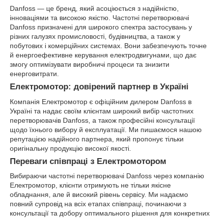
Danfoss — це бренд, який асоціюється з надійністю,
інноваціями та високою якістю. Частотні перетворювачі
Danfoss призначені для широкого спектра застосувань у
різних галузях промисловості, будівництва, а також у
побутових і комерційних системах. Вони забезпечують точне
й енергоефективне керування електродвигунами, що дає
змогу оптимізувати виробничі процеси та знизити
енерговитрати.
Електромотор: довірений партнер в Україні
Компанія Електромотор є офіційним дилером Danfoss в
Україні та надає своїм клієнтам широкий вибір частотних
перетворювачів Danfoss, а також професійні консультації
щодо їхнього вибору й експлуатації. Ми пишаємося нашою
репутацією надійного партнера, який пропонує тільки
оригінальну продукцію високої якості.
Переваги співпраці з Електромотором
Вибираючи частотні перетворювачі Danfoss через компанію
Електромотор, клієнти отримують не тільки якісне
обладнання, але й високий рівень сервісу. Ми надаємо
повний супровід на всіх етапах співпраці, починаючи з
консультації та добору оптимального рішення для конкретних