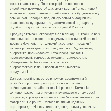
різних країнах світу. Таке географічне поширення
виробничих потужностей дає змогу компанії оперативно й
ефективно задовольняти потреби клієнтів у будь-якій точці
земної кулі. Заводи обладнані сучасним обладнанням і
працюють за суворими стандартами якості, що гарантує
надійність і довговічність усієї продукції Danfoss.
Продукція компанії експортується в понад 100 країн на всіх
житлових континентах, що свідчить про її високий попит і
довіру з боку клієнтів. Широкий асортимент продукції
містить рішення для різних галузей, як-от будівництво,
енергетика, промисловість і транспорт. Частотні
перетворювачі, теплова автоматика та холодильне
обладнання Danfoss славляться своєю
енергоефективністю, інноваційністю і високою
продуктивністю.
Danfoss постійно інвестує в наукові дослідження й
розробки, прагнучи пропонувати своїм клієнтам
найпередовіші та найефективніші рішення. Компанія
активно працює над зниженням вуглецевого сліду своєї
продукції, впроваджуючи екологічно безпечні технології та
матеріали. Це робить Danfoss не тільки надійним
партнером для бізнесу, але й відповідальним учасником