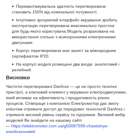
Перевантажувальна здатність перетворювача
становить 150% від номінальної потужності.
Інтуїтивно зрозумілий інтерфейс керування зробить
експлуатацію перетворювача максимально простою
для будь-якого користувача.Модель розрахована на
використання спільно з асинхронними електричними
двигунами.
Корпус перетворювача має захист за міжнародним
сертифікатом IP20.
На корпусі моделі розміщені два входи: аналоговий і
релейний.
Висновки
Частотні перетворювачі Danfoss — це не просто технічні
пристрої, а ключовий елемент у керуванні електродвигунами,
який впливає на ефективність і продуктивність різних
процесів. Співпраця з компанією Електромотор дає змогу
клієнтам отримати доступ до передових технологій Danfoss і
отримати високий рівень сервісу та підтримки. Великий вибір
моделей Ви знайдете на нашому сайті
—
https://elektromotor.com.ua/g50087599-chastotnye-
preobrazovateli