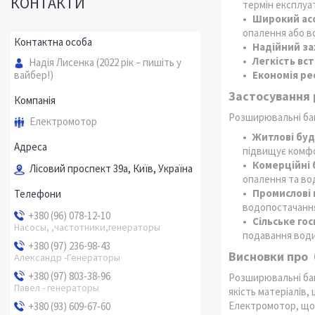
КОНТАКТИ
термін експлуат
Широкий ас
опалення або в
Надійний за
Легкість вс
Надія Лисенка (2022 рік – пишіть у
вайбер!)
Економія рес
Застосування 
Розширювальні бак
Електромотор
Житлові буд
підвищує комфо
Комерційні б
Лісовий проспект 39а, Київ, Україна
опалення та во
Промислові 
водопостачання
+380 (96) 078-12-10
Сільське го
Насосы, ,частотники,генераторы
подавання води
+380 (97) 236-98-43
Висновки про 
Александр -Генераторы
+380 (97) 803-38-96
Розширювальні бак
Павел - генераторы
якість матеріалів,
Електромотор, що п
+380 (93) 609-67-60