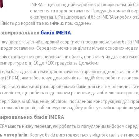
IMERA — це провідний виробник розширювальних баків
опалення та водопостачання. Продукція компанії вир
експлуатації. Розширювальні баки IMERA виробляютьс
ійкість до корозії та механічних пошкоджень.
озширювальних
баків IMERA
инку представлений широкий асортимент розширювальних баків IME
 водопостачання. Серед них можна виділити кілька основних модел
рія стандартних розширювальних баків, призначених для систем опале
мператури від -10 до +100 градусів за Цельсієм.
серія баків для систем водопостачання і гарячого водопостачання.
ку (EPDM), яка забезпечує довговічність і надійність роботи за висок
серія вертикальних розширювальних баків для систем опалення та в
тивністю, що робить їх ідеальним рішенням для обмежених простор
серія баків зі збільшеним обсягом і посиленою конструкцією для про
антажень і корозії, забезпечуючи надійну роботу в найскладніших ум
ирювальних баків IMERA
ERA мають низку переваг, які роблять їх популярним вибором серед с
ь матеріалів:
Корпус баків виготовляється з міцної сталі з антико