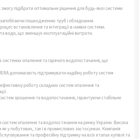
 змогу підібрати оптимальне рішення для будь-якої системи
запобігаючи пошкодженню труб і обладнання.
оцес встановлення та інтеграції в наявні системи.
та води, що зменшує експлуатаційні витрати.
в системах опалення та гарячого водопостачання, що
IMERA допомагають підтримувати надійну роботу систем
 ефективну роботу складних систем опалення та
ції.
систем зрошення та водопостачання, гарантуючи стабільне
 систем опалення та водопостачання на ринку України. Висока
 як у побутових, так і в промислових застосунках. Компанія
слуговування та професійну підтримку на всіх етапах купівлі та