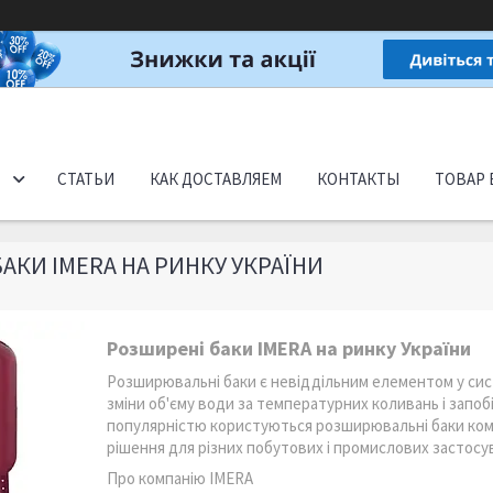
СТАТЬИ
КАК ДОСТАВЛЯЕМ
КОНТАКТЫ
ТОВАР 
АКИ IMERA НА РИНКУ УКРАЇНИ
Розширені баки IMERA на ринку України
Розширювальні баки є невіддільним елементом у си
зміни об'єму води за температурних коливань і запо
популярністю користуються розширювальні баки комп
рішення для різних побутових і промислових застосу
Про компанію IMERA