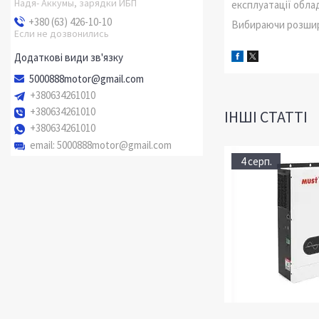
Надя- Аккумы, зарядки ИБП
експлуатації обла
+380 (63) 426-10-10
Вибираючи розширю
Если не дозвонились
5000888motor@gmail.com
+380634261010
+380634261010
ІНШІ СТАТТІ
+380634261010
email
5000888motor@gmail.com
4 серп.