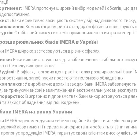
ації.
ортимент:
IMERA пропонує широкий вибір моделей і обсягів, що дає
одопостачання.
хист:
Баки ефективно захищають систему від надлишкового тиску, 
тановлення:
Компактні розміри та стандартні фітинги полегшують пр
урсів:
Стабільний тиск у системі сприяє зниженню витрати енергії 
розширювальних баків IMERA в Україні
и IMERA широко застосовуються в різних сферах:
инки:
Баки використовуються для забезпечення стабільного тиску 
рт і безпеку використання.
удівлі:
В офісах, торгових центрах і готелях розширювальні баки 
допостачання, запобігаючи простою та поломкою обладнання.
комплекси:
У виробничих цехах і заводах баки IMERA забезпечують
, витримуючи високі навантаження й екстремальні умови експлуата
сподарство:
В аграрних підприємствах баки використовуються для 
 та захист обладнання від пошкоджень.
баки IMERA на ринку України
и IMERA зарекомендували себе як надійне й ефективне рішення для
 широкий асортимент і переваги використання роблять їх запитаними
ропонує продукцію IMERA, гарантує своїм клієнтам високу якість об