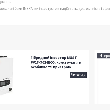
днання.
вальні баки IMERA, ви інвестуєте в надійність, довговічність і еф
4 серп
Гібридний інвертор MUST
PV18-3624ECO: конструкція й
особливості пристрою