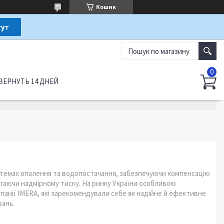
Кошик
ВЕРНУТЬ 14 ДНЕЙ
стемах опалення та водопостачання, забезпечуючи компенсацію
бігаючи надмірному тиску. На ринку України особливою
анії IMERA, які зарекомендували себе як надійне й ефективне
вань.