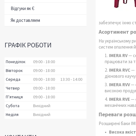
Відгуки як Є
Як доставляем
забезпечує їхню ст
Асортимент р
На українському р
ГРАФІК РОБОТИ
систем опалення й
IMERA RV
— се
працювати за те
Понеділок
09:00
18:00
IMERA RVC
— 
Вівторок
09:00
18:00
дієнового каучу
Середа
09:00
18:00
13:30
14:00
IMERA RVV
— 
Четвер
09:00
18:00
високою продук
Пʼятниця
09:00
18:00
IMERA RVE
— 
механічних нав
Субота
Вихідний
Переваги розш
Неділя
Вихідний
Розширені баки IM
Висока якіст