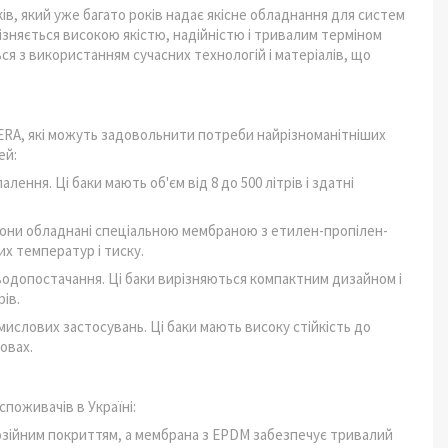
, який уже багато років надає якісне обладнання для систем
ізняється високою якістю, надійністю і тривалим терміном
я з використанням сучасних технологій і матеріалів, що
RA, які можуть задовольнити потреби найрізноманітніших
ей:
ння. Ці баки мають об'єм від 8 до 500 літрів і здатні
 Вони обладнані спеціальною мембраною з етилен-пропілен-
их температур і тиску.
одопостачання. Ці баки вирізняються компактним дизайном і
ів.
мислових застосувань. Ці баки мають високу стійкість до
овах.
поживачів в Україні:
розійним покриттям, а мембрана з EPDM забезпечує тривалий