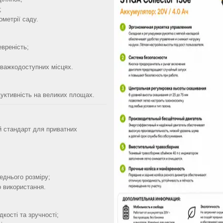
;
ометрії саду.
вреність;
 важкодоступних місцях.
дуктивність на великих площах.
й стандарт для приватних
еднього розміру;
о використання.
кості та зручності;