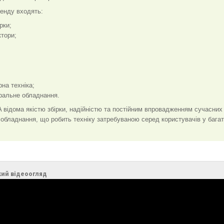
енду входять:
рки;
ктори;
на техніка;
ральне обладнання.
 відома якістю збірки, надійністю та постійним впровадженням сучасних т
 обладнання, що робить техніку затребуваною серед користувачів у багать
кий відеоогляд