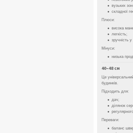
вузьких зон
складної ге
Плюси:
висока мане
легкість;
зручність у
Мінуси:
низька про
40–48 см
Це універсальни
будинків.
Підходить для:
дач;
ділянок сер
регулярног
Переваги:
баланс швид