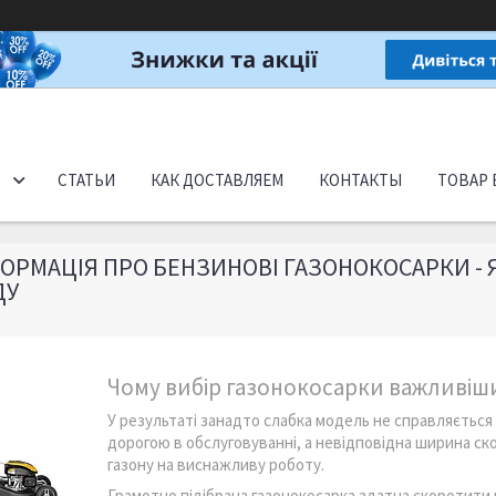
СТАТЬИ
КАК ДОСТАВЛЯЕМ
КОНТАКТЫ
ТОВАР 
ОРМАЦІЯ ПРО БЕНЗИНОВІ ГАЗОНОКОСАРКИ - 
ДУ
Чому вибір газонокосарки важливіши
У результаті занадто слабка модель не справляється
дорогою в обслуговуванні, а невідповідна ширина с
газону на виснажливу роботу.
Грамотно підібрана газонокосарка здатна скоротити ч