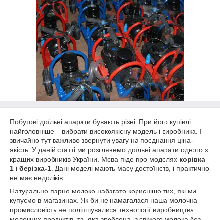
Побутові доїльні апарати бувають різні. При його купівлі
найголовніше – вибрати високоякісну модель і виробника. І
звичайно тут важливо звернути увагу на поєднання ціна-
якість. У даній статті ми розглянемо доїльні апарати одного з
кращих виробників України. Мова піде про моделях
корівка
1
і
берізка-1
. Дані моделі мають масу достоїнств, і практично
не має недоліків.
Натуральне парне молоко набагато корисніше тих, які ми
купуємо в магазинах. Як би не намагалася наша молочна
промисловість не поліпшувалися технології виробництва
молочних продуктів, та, яка зроблена, з свіжого молока без