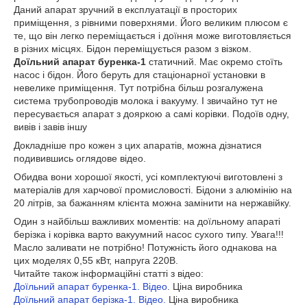
Даний апарат зручний в експлуатації в просторих
приміщення, з рівними поверхнями. Його великим плюсом є
те, що він легко переміщається і доїння може виготовляється
в різних місцях. Бідон переміщується разом з візком.
Доїльний апарат буренка-1
статичний. Має окремо стоїть
насос і бідон. Його беруть для стаціонарної установки в
невелике приміщення. Тут потрібна більш розгалужена
система трубопроводів молока і вакууму. І звичайно тут не
пересувається апарат з дояркою а самі корівки. Подоїв одну,
вивів і завів іншу
Докладніше про кожен з цих апаратів, можна дізнатися
подивившись оглядове відео.
Обидва вони хорошої якості, усі комплектуючі виготовлені з
матеріалів для харчової промисловості. Бідони з алюмінію на
20 літрів, за бажанням клієнта можна замінити на нержавійку.
Один з найбільш важливих моментів: на доїльному апараті
берізка і корівка варто вакуумний насос сухого типу. Увага!!!
Масло заливати не потрібно! Потужність його однакова на
цих моделях 0,55 кВт, напруга 220В.
Читайте також інформаційні статті з відео:
Доїльний апарат буренка-1. Відео
. Ціна виробника
Доїльний апарат берізка-1. Відео.
Ціна виробника