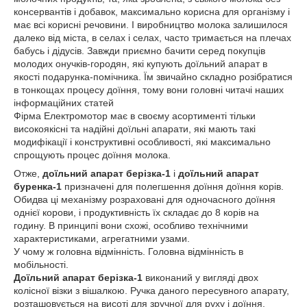
консервантів і добавок, максимально корисна для організму і
має всі корисні речовини. І виробництво молока залишилося
далеко від міста, в селах і селах, часто тримається на плечах
бабусь і дідусів. Завжди приємно бачити серед покупців
молодих онучків-городян, які купують доїльний апарат в
якості подарунка-помічника. Їм звичайно складно розібратися
в тонкощах процесу доїння, тому вони головні читачі наших
інформаційних статей
Фірма Електромотор має в своєму асортименті тільки
високоякісні та надійні доїльні апарати, які мають такі
модифікації і конструктивні особливості, які максимально
спрощують процес доїння молока.
Отже,
доїльний апарат берізка-1
і
доїльний апарат
буренка-1
призначені для полегшення доїння доїння корів.
Обидва ці механізму розраховані для одночасного доїння
однієї корови, і продуктивність їх складає до 8 корів на
годину. В принципі вони схожі, особливо технічними
характеристиками, агрегатними узами.
У чому ж головна відмінність. Головна відмінність в
мобільності.
Доїльний апарат берізка-1
виконаний у вигляді двох
колісної візки з вішалкою. Ручка даного пересувного апарату,
розташовується на висоті для зручної для руху і доїння.